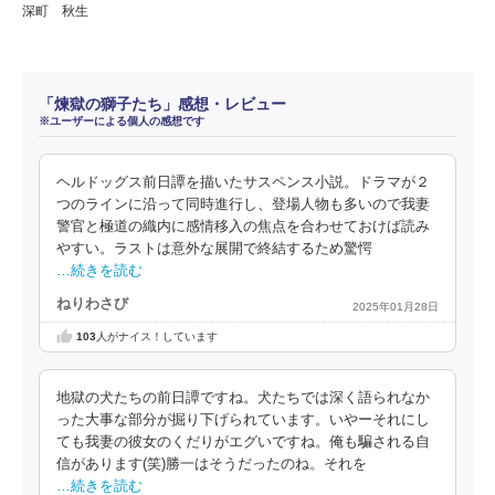
深町 秋生
「煉獄の獅子たち」感想・レビュー
※ユーザーによる個人の感想です
ヘルドッグス前日譚を描いたサスペンス小説。ドラマが２
つのラインに沿って同時進行し、登場人物も多いので我妻
警官と極道の織内に感情移入の焦点を合わせておけば読み
やすい。ラストは意外な展開で終結するため驚愕
…続きを読む
ねりわさび
2025年01月28日
103
人がナイス！しています
地獄の犬たちの前日譚ですね。犬たちでは深く語られなか
った大事な部分が掘り下げられています。いやーそれにし
ても我妻の彼女のくだりがエグいですね。俺も騙される自
信があります(笑)勝一はそうだったのね。それを
…続きを読む