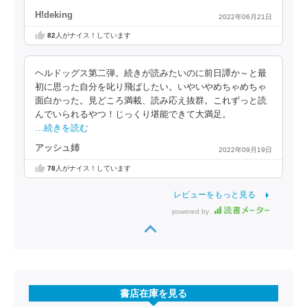
H!deking
2022年06月21日
82
人がナイス！しています
ヘルドッグス第二弾。続きが読みたいのに前日譚か～と最
初に思った自分を叱り飛ばしたい。いやいやめちゃめちゃ
面白かった。見どころ満載、読み応え抜群。これずっと読
んでいられるやつ！じっくり堪能できて大満足。
…続きを読む
アッシュ姉
2022年09月19日
78
人がナイス！しています
レビューをもっと見る
powered by
書店在庫を見る