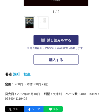
1
/
2
試し読みをする
※電子書籍ストアBOOK☆WALKERへ移動します。
購入する
著者
深町 秋生
定価：
968
円
（本体
880
円＋税）
発売日：
2022年06月10日
判型：
文庫判
ページ数：
480
ISBN：
9784041119402
ポスト
シェア
送る