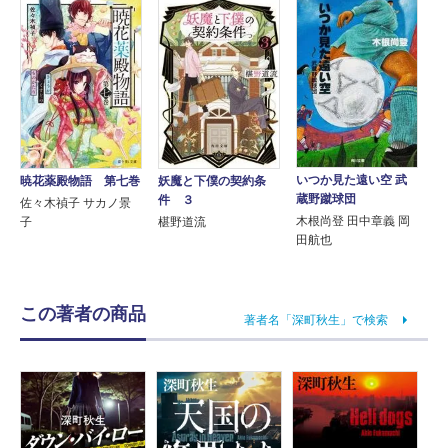
いつか見た遠い空 武
暁花薬殿物語 第七巻
妖魔と下僕の契約条
蔵野蹴球団
件 ３
佐々木禎子 サカノ景
木根尚登 田中章義 岡
子
椹野道流
田航也
この著者の商品
著者名「深町秋生」で検索