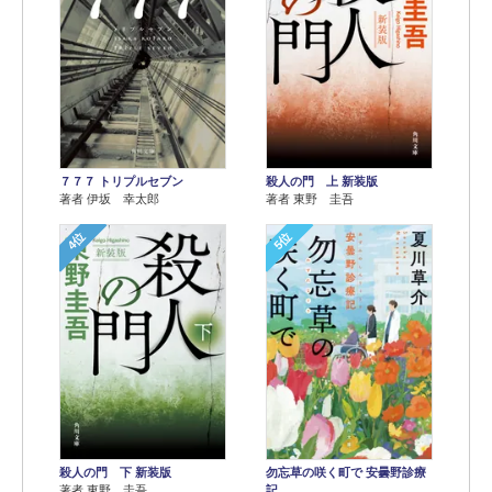
７７７ トリプルセブン
殺人の門 上 新装版
著者 伊坂 幸太郎
著者 東野 圭吾
4位
5位
殺人の門 下 新装版
勿忘草の咲く町で 安曇野診療
著者 東野 圭吾
記