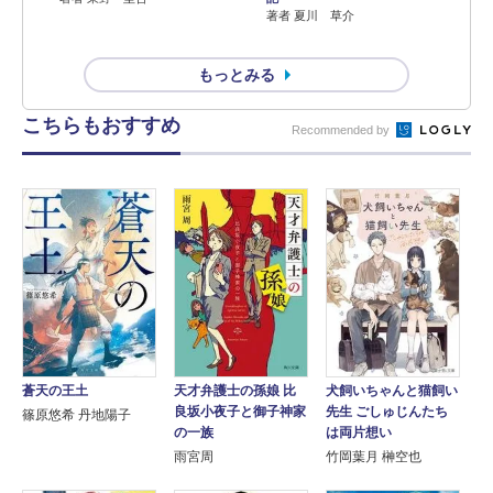
著者 夏川 草介
もっとみる
こちらもおすすめ
Recommended by
蒼天の王土
天才弁護士の孫娘 比
犬飼いちゃんと猫飼い
良坂小夜子と御子神家
先生 ごしゅじんたち
篠原悠希 丹地陽子
の一族
は両片想い
雨宮周
竹岡葉月 榊空也