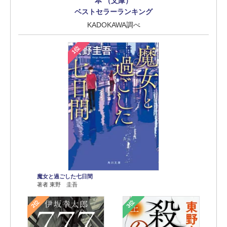
本 （文庫）
ベストセラーランキング
KADOKAWA調べ
1位
魔女と過ごした七日間
著者 東野 圭吾
2位
3位