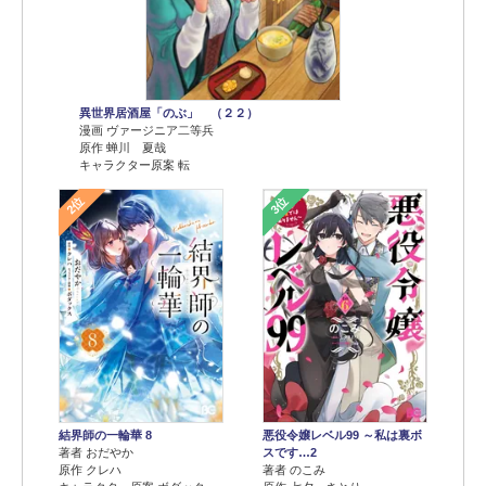
異世界居酒屋「のぶ」 （２２）
漫画 ヴァージニア二等兵
原作 蝉川 夏哉
キャラクター原案 転
2位
3位
結界師の一輪華 8
悪役令嬢レベル99 ～私は裏ボ
著者 おだやか
スです…2
原作 クレハ
著者 のこみ