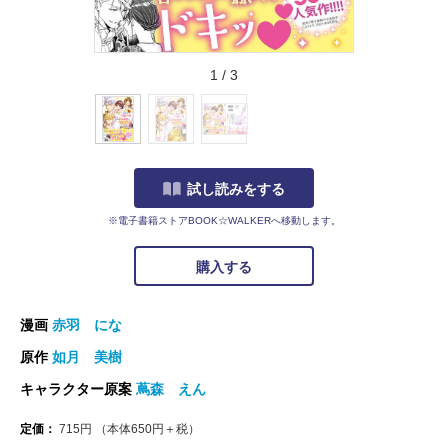
1
/
3
試し読みをする
※電子書籍ストアBOOK☆WALKERへ移動します。
購入する
漫画
赤羽 にな
原作
如月 美樹
キャラクター原案
蔦森 えん
定価：
715
円
（本体
650
円＋税）