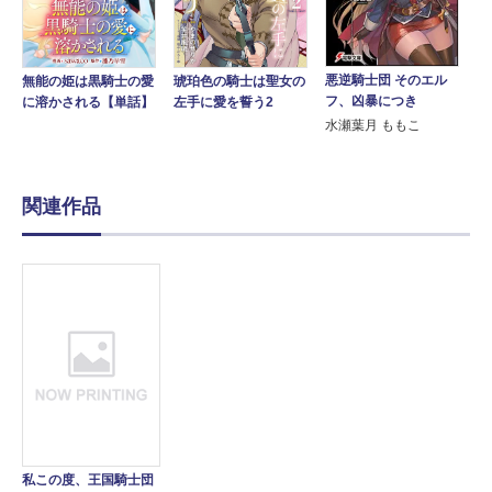
悪逆騎士団 そのエル
無能の姫は黒騎士の愛
琥珀色の騎士は聖女の
フ、凶暴につき
に溶かされる【単話】
左手に愛を誓う2
水瀬葉月 ももこ
関連作品
私この度、王国騎士団