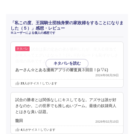
「私この度、王国騎士団独身寮の家政婦をすることになりま
した（５）」感想・レビュー
※ユーザーによる個人の感想です
試合は案の定あの者が勝利したが、主人公目当て
が８人ってエグいよなっ？！(⁠☉⁠｡⁠☉⁠)⁠!パレードも恥ずかしさ
倍増の馬車ですよっ！！
あーさん☆とある漫画アプリの審査員３回目！(⁠≧⁠▽⁠≦⁠)
2024年08月29日
23
人がナイス！しています
試合の勝者とは関係なしにキスしてるな。アズサは誰が好
きなのか。この世界でも推しぬいブーム。最後の奴隷商人
とはきな臭い話題。
龍田
2026年02月10日
4
人がナイス！しています