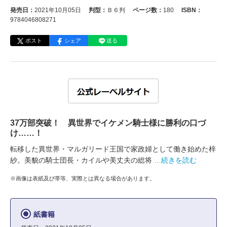
発売日：
2021年10月05日
判型：
Ｂ６判
ページ数：
180
ISBN：
9784046808271
ポスト
シェア
送る
37万部突破！ 異世界でイケメン騎士様に勝利の口づ
け……！
転移した異世界・マルガリード王国で家政婦として働き始めた梓
紗。美貌の騎士団長・カイルや美丈夫の総将
…続きを読む
※画像は表紙及び帯等、実際とは異なる場合があります。
紙書籍