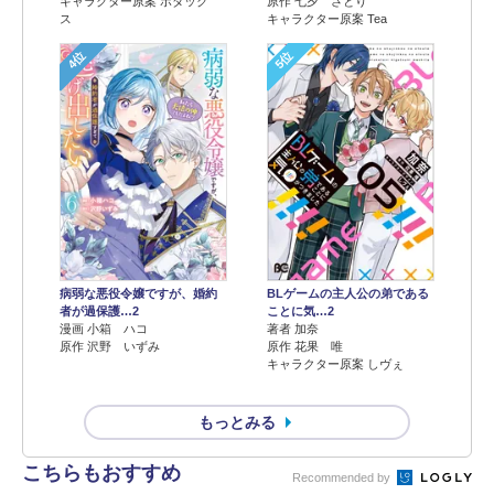
キャラクター原案 ボダック
原作 七夕 さとり
ス
キャラクター原案 Tea
4位
5位
病弱な悪役令嬢ですが、婚約
BLゲームの主人公の弟である
者が過保護…2
ことに気…2
漫画 小箱 ハコ
著者 加奈
原作 沢野 いずみ
原作 花果 唯
キャラクター原案 しヴぇ
もっとみる
こちらもおすすめ
Recommended by