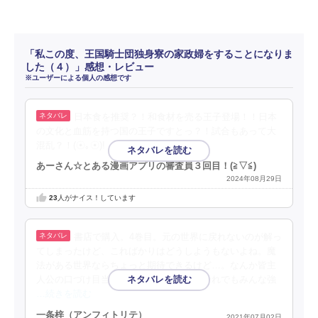
「私この度、王国騎士団独身寮の家政婦をすることになりま
した（４）」感想・レビュー
※ユーザーによる個人の感想です
日本食を推奨？！和食材を売る王子登場！！日本
の文化と血筋を持つ国の王子ですとっ？！試合もあって大
混乱？！(⁠☉⁠｡⁠☉⁠)⁠!
あーさん☆とある漫画アプリの審査員３回目！(⁠≧⁠▽⁠≦⁠)
2024年08月29日
23
人がナイス！しています
書店で購入。4巻目。元の世界に戻れないのが解っ
てしまったけど、こればかりはどうしようもないよね。魔
法がある世界ならちょっと期待できるけど…。なんか皆主
人公の口づけ目当てな感じがするけど、それでもみんな強
…続きを読む
一条梓（アンフィトリテ）
2021年07月02日