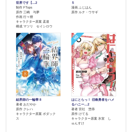
世界です【…2
５
制作 FTops
漫画 ふじはん
原作 三嶋 与夢
原作 ルナ・ウサギ
作画 行々狸
キャラクター原案 孟達
構成 マツリ セイシロウ
4位
5位
結界師の一輪華 8
はにとらっ！ 召喚勇者をハメ
著者 おだやか
るハニー…2
原作 クレハ
著者 宮社 惣恭
キャラクター原案 ボダック
原作 けてる
ス
キャラクター原案 氷室 し
ゅんすけ