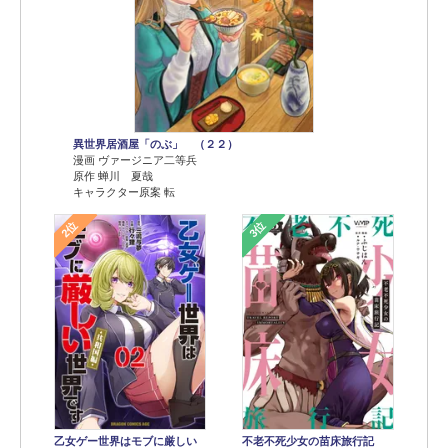
異世界居酒屋「のぶ」 （２２）
漫画 ヴァージニア二等兵
原作 蝉川 夏哉
キャラクター原案 転
2位
3位
乙女ゲー世界はモブに厳しい
不老不死少女の苗床旅行記