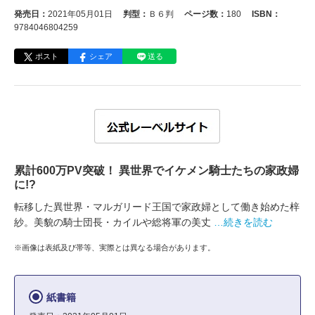
発売日：
2021年05月01日
判型：
Ｂ６判
ページ数：
180
ISBN：
9784046804259
ポスト
シェア
送る
累計600万PV突破！ 異世界でイケメン騎士たちの家政婦
に!?
転移した異世界・マルガリード王国で家政婦として働き始めた梓
紗。美貌の騎士団長・カイルや総将軍の美丈
…続きを読む
※画像は表紙及び帯等、実際とは異なる場合があります。
紙書籍