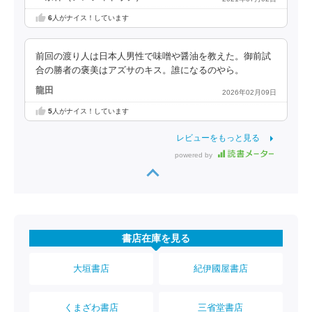
6
人がナイス！しています
前回の渡り人は日本人男性で味噌や醤油を教えた。御前試
合の勝者の褒美はアズサのキス。誰になるのやら。
龍田
2026年02月09日
5
人がナイス！しています
レビューをもっと見る
powered by
書店在庫を見る
大垣書店
紀伊國屋書店
くまざわ書店
三省堂書店