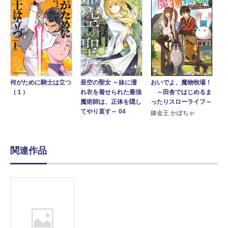
何がために騎士は立つ
おいでよ、魔物牧場！
亜空の聖女 ～妹に濡
（１）
～田舎ではじめるま
れ衣を着せられた最強
ったりスローライフ～
魔術師は、正体を隠し
てやり直す～ 04
錬金王 かぼちゃ
関連作品