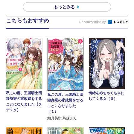
もっとみる
こちらもおすすめ
Recommended by
情緒をめちゃくちゃに
私この度、王国騎士団
私この度、王国騎士団
してくる女（３）
独身寮の家政婦をする
独身寮の家政婦をする
ことになりました【タ
ことになりました
テスク】
（１）
如月美樹 蔦森えん