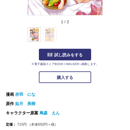
1
/
2
試し読みをする
※電子書籍ストアBOOK☆WALKERへ移動します。
購入する
漫画
赤羽 にな
原作
如月 美樹
キャラクター原案
蔦森 えん
定価：
715
円
（本体
650
円＋税）