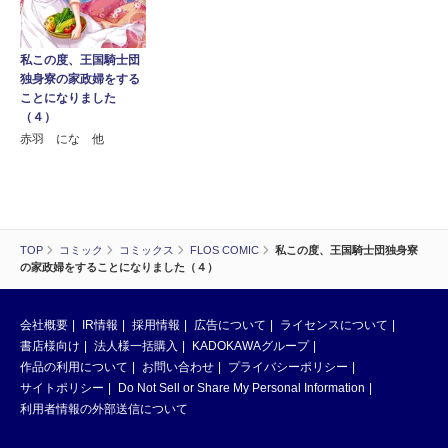
私この度、王国騎士団
独身寮の家政婦をする
ことになりました
（４）
赤羽 にな 他
TOP
コミック
コミックス
FLOS COMIC
私この度、王国騎士団独身寮
の家政婦をすることになりました（４）
会社概要
IR情報
採用情報
広告について
ライセンスについて
書店様向け
法人様一括購入
KADOKAWAグループ
作品の利用について
お問い合わせ
プライバシーポリシー
サイトポリシー
Do Not Sell or Share My Personal Information
利用者情報の外部送信について