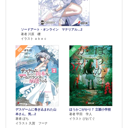
ソードアート・オンライン マテリアル…2
著者 川原 礫
イラスト ａｂｅｃ
2位
3位
デスゲームに巻き込まれた山
ほうかごがかり７ 立穎小学校
本さん、気…2
著者 甲田 学人
著者 ぽち
イラスト ぴおてぐ
イラスト 久賀 フーナ