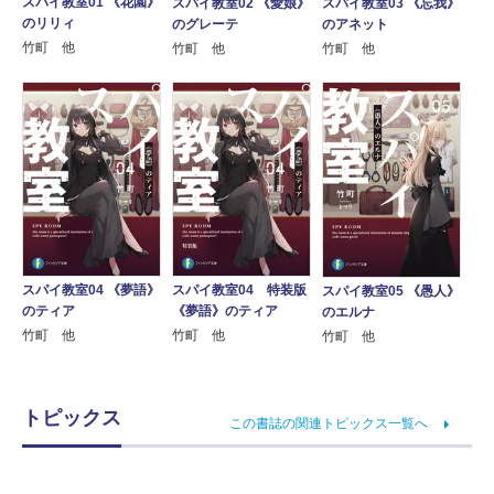
スパイ教室01 《花園》
スパイ教室02 《愛娘》
スパイ教室03 《忘我》
のリリィ
のグレーテ
のアネット
竹町 他
竹町 他
竹町 他
スパイ教室04 《夢語》
スパイ教室04 特装版
スパイ教室05 《愚人》
のティア
《夢語》のティア
のエルナ
竹町 他
竹町 他
竹町 他
トピックス
この書誌の関連トピックス一覧へ