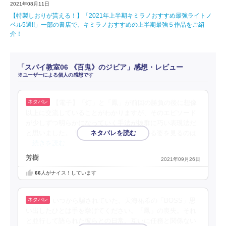
2021年08月11日
【特製しおりが貰える！】「2021年上半期キミラノおすすめ最強ライトノ
ベル5選!!」一部の書店で、キミラノおすすめの上半期最強５作品をご紹
介！
「スパイ教室06 《百鬼》のジビア」感想・レビュー
※ユーザーによる個人の感想です
【電子】「灯」と「鳳」が前回の勝負の後に想像
以上に交流していることがわかりますが、そのエピソード
が少しずつ明らかになっていく手法が抜群に巧い表現法だ
と思いました。「灯」が着々と成長している姿を見るのは
…続きを読む
芳樹
2021年09月26日
66
人がナイス！しています
いつから騙されていた。天海祐希の「BOSS」思
い出したひとは手を挙げてください。「鳳」の喪失。それ
と並行して語られた彼らとの日常。互いに任務と関係ない