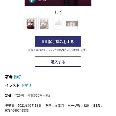
1
/
4
試し読みをする
※電子書籍ストアBOOK☆WALKERへ移動します。
購入する
著者
竹町
イラスト
トマリ
定価：
726
円
（本体
660
円＋税）
発売日：
2021年09月18日
判型：
文庫判
ページ数：
326
ISBN：
9784040742533