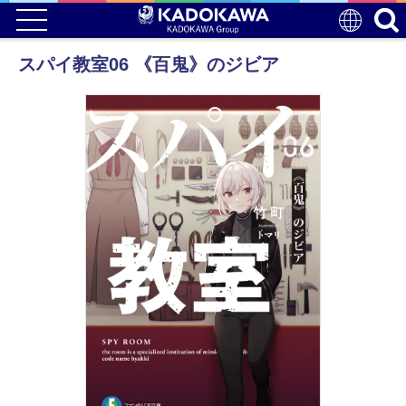
スパイ教室06 《百鬼》のジビア