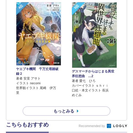
4位
5位
ヤエブキ機関 千万丈塔踏破
デスマーチからはじまる異世
録２
界狂想曲 …2
著者 安里 アサト
著者 愛七 ひろ
イラスト necomi
カバーイラスト ｓｈｒｉ
世界観イラスト 尾崎 伊万
口絵・本文イラスト 長浜
里
めぐみ
もっとみる
こちらもおすすめ
Recommended by