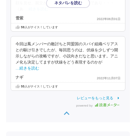
顔を見せ、親交が育まれるには十分な時間であり・・・
（あ
…続きを読む
雪紫
2022年06月01日
59
人がナイス！しています
今回は鳳メンバーの敵討ちと同盟国のスパイ組織ベリアス
との駆け引きでしたが、毎回思うのは、伏線を少しずつ開
示しながらの攻略ですが、小説向きだなと思います。アニ
メ化も決定してますが伏線をどう表現するのかが
…続きを読む
ナギ
2022年11月07日
55
人がナイス！しています
レビューをもっと見る
powered by