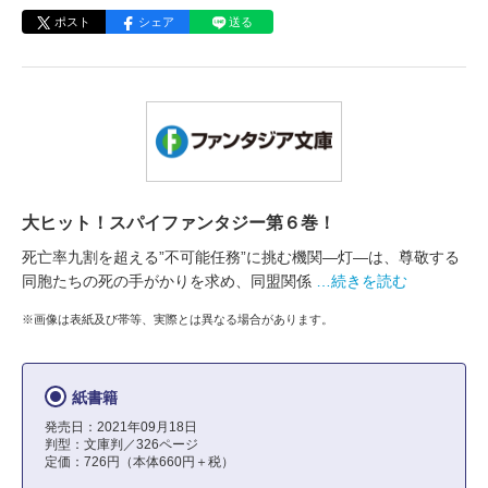
ポスト
シェア
送る
大ヒット！スパイファンタジー第６巻！
死亡率九割を超える”不可能任務”に挑む機関―灯―は、尊敬する
同胞たちの死の手がかりを求め、同盟関係
…続きを読む
※画像は表紙及び帯等、実際とは異なる場合があります。
紙書籍
発売日：2021年09月18日
判型：文庫判／326ページ
定価：726円（本体660円＋税）