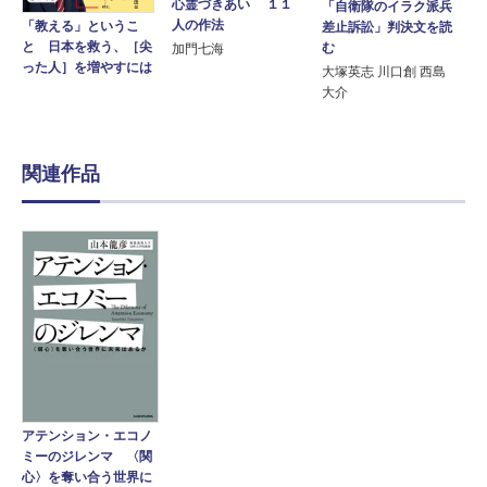
心霊づきあい １１
「自衛隊のイラク派兵
人の作法
「教える」というこ
差止訴訟」判決文を読
と 日本を救う、［尖
む
加門七海
った人］を増やすには
大塚英志 川口創 西島
大介
関連作品
アテンション・エコノ
ミーのジレンマ 〈関
心〉を奪い合う世界に