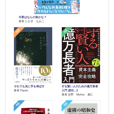
今夜はなんの魚かな？
著者 たかぎ なおこ
2位
3位
それでも光に手を伸ばす
ずる賢い人のための億万長者
著者 Payao
入門 成功…2
著者 佐野 Mykey 義仁
4位
5位