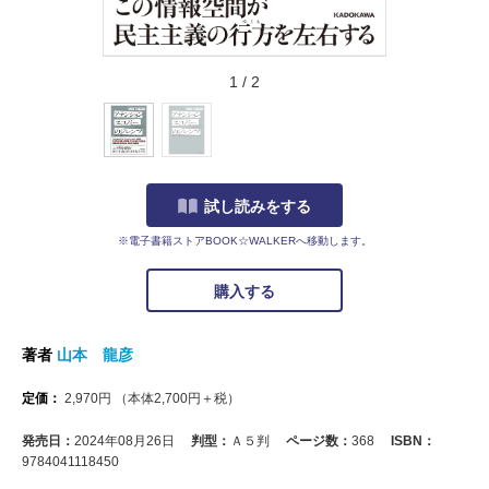
1
/
2
試し読みをする
※電子書籍ストアBOOK☆WALKERへ移動します。
購入する
著者
山本 龍彦
定価：
2,970
円
（本体
2,700
円＋税）
発売日：
2024年08月26日
判型：
Ａ５判
ページ数：
368
ISBN：
9784041118450