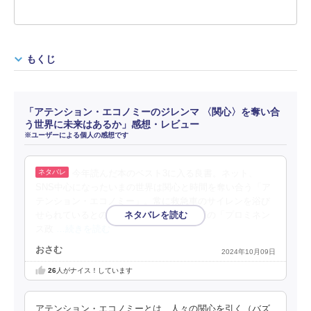
もくじ
「アテンション・エコノミーのジレンマ 〈関心〉を奪い合
う世界に未来はあるか」感想・レビュー
※ユーザーによる個人の感想です
今年読んだ本のベスト3に入る良書。ネット、
SNS中心になったいまの世界は関心と時間を奪い合う「ア
テンション・エコノミー」。常に救急車のサイレンを浴び
せられているとの比喩には同意する。英国の「プロミネン
ス政
…続きを読む
おさむ
2024年10月09日
26
人がナイス！しています
アテンション・エコノミーとは、人々の関心を引く（バズ