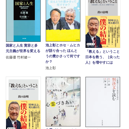
池上彰とホセ・ムヒカ
国家と人生 寛容と多
が語り合った ほんと
元主義が世界を変える
「教える」ということ
うの豊かさって何です
日本を救う、［尖った
佐藤優 竹村健一
か？
人］を増やすには
池上彰