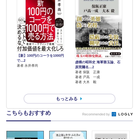
【新】100円のコーラを1000円
で…2
虚構の昭和史 海軍善玉論、石
著者 永井孝尚
原莞爾名…2
著者 保阪 正康
著者 戸高 一成
著者 大木 毅
もっとみる
こちらもおすすめ
Recommended by