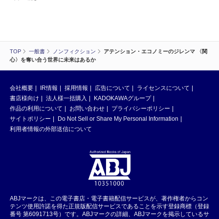
TOP
一般書
ノンフィクション
アテンション・エコノミーのジレンマ 〈関
心〉を奪い合う世界に未来はあるか
会社概要
IR情報
採用情報
広告について
ライセンスについて
書店様向け
法人様一括購入
KADOKAWAグループ
作品の利用について
お問い合わせ
プライバシーポリシー
サイトポリシー
Do Not Sell or Share My Personal Information
利用者情報の外部送信について
ABJマークは、この電子書店・電子書籍配信サービスが、著作権者からコン
テンツ使用許諾を得た正規版配信サービスであることを示す登録商標（登録
番号 第6091713号）です。ABJマークの詳細、ABJマークを掲示しているサ