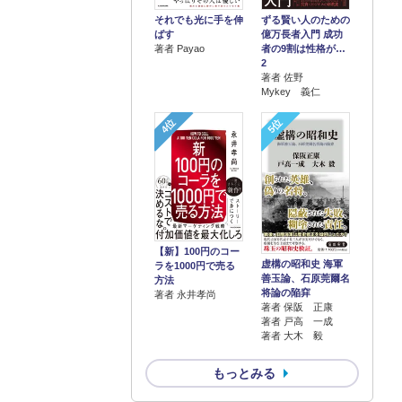
それでも光に手を伸
ずる賢い人のための
ばす
億万長者入門 成功
著者 Payao
者の9割は性格が…
2
著者 佐野
Mykey 義仁
4位
5位
【新】100円のコー
虚構の昭和史 海軍
ラを1000円で売る
善玉論、石原莞爾名
方法
将論の陥穽
著者 永井孝尚
著者 保阪 正康
著者 戸高 一成
著者 大木 毅
もっとみる