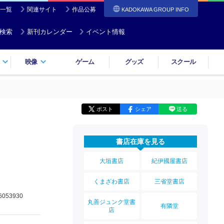
一覧
関連サイト
作品公募
KADOKAWA GROUP INFO
検索
新刊カレンダー
イベント情報
映像
ゲーム
グッズ
スクール
ポスト
シェア
送る
書店在庫を見る
大垣書店
紀伊國屋書店
くまざわ書店
三省堂書店
6053930
丸善ジュンク堂書
有隣堂
店