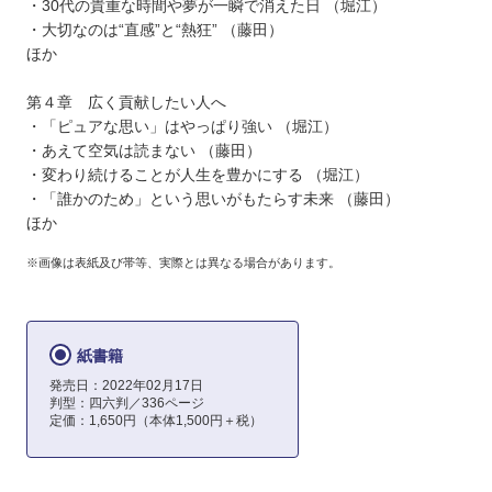
・30代の貴重な時間や夢が一瞬で消えた日 （堀江）
・大切なのは“直感”と“熱狂” （藤田）
ほか
第４章 広く貢献したい人へ
・「ピュアな思い」はやっぱり強い （堀江）
・あえて空気は読まない （藤田）
・変わり続けることが人生を豊かにする （堀江）
・「誰かのため」という思いがもたらす未来 （藤田）
ほか
※画像は表紙及び帯等、実際とは異なる場合があります。
紙書籍
発売日：2022年02月17日
判型：四六判／336ページ
定価：1,650円（本体1,500円＋税）