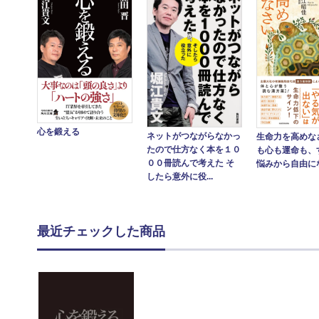
心を鍛える
ネットがつながらなかっ
生命力を高めな
たので仕方なく本を１０
も心も運命も、
００冊読んで考えた そ
悩みから自由に
したら意外に役...
最近チェックした商品