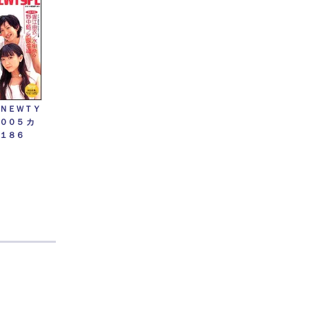
ＮＥＷＴＹ
００５ カ
１８６