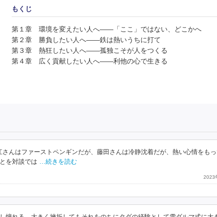
もくじ
第１章 環境を変えたい人へ――「ここ」ではない、どこかへ
第２章 勝負したい人へ――鉄は熱いうちに打て
第３章 熱狂したい人へ――孤独こそが人をつくる
第４章 広く貢献したい人へ――利他の心で生きる
堀江さんはファーストペンギンだが、藤田さんは冷静沈着だが、熱い心情をもっ
とを対談では
…続きを読む
202