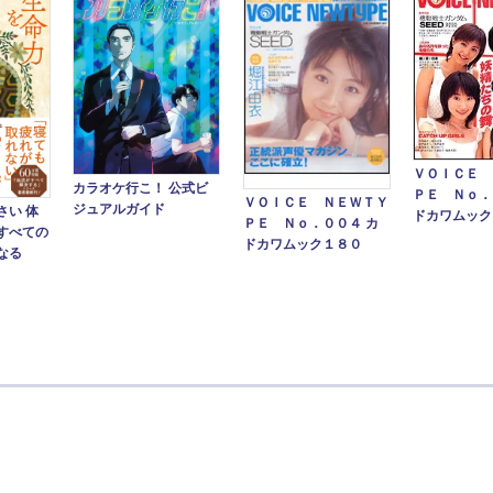
ＶＯＩＣＥ 
カラオケ行こ！ 公式ビ
ＰＥ Ｎｏ．
ＶＯＩＣＥ ＮＥＷＴＹ
ジュアルガイド
さい 体
ドカワムック
ＰＥ Ｎｏ．００４ カ
すべての
ドカワムック１８０
なる