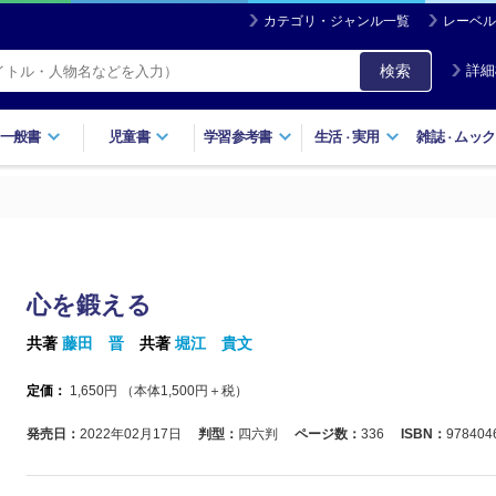
カテゴリ・ジャンル一覧
レーベル
検索
詳細
一般書
児童書
学習参考書
生活
実用
雑誌
ムック
・
・
心を鍛える
共著
藤田 晋
共著
堀江 貴文
定価：
1,650
円 （本体
1,500
円＋税）
発売日：
2022年02月17日
判型：
四六判
ページ数：
336
ISBN：
978404