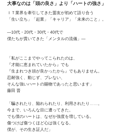
大事なのは「頭の良さ」より「ハートの強さ」
ＩＴ業界を牽引してきた盟友が初めて語り合う
「生い立ち」「起業」「キャリア」「未来のこと」。
―10代・20代・30代・40代で
僕たちが貫いてきた「メンタルの流儀」―
「私がここまでやってこられたのは、
『才能に恵まれていたから』でも
『生まれつき頭が良かったから』でもありません。
忍耐強く、動じず、ブレない、
そんな強いハートの賜物であったと思います」
藤田 晋
「騙されたり、陥れられたり、利用されたり……。
今まで、いろんな目に遭ってきた。
でも僕のハートは、なぜか強度を増している。
傷つけば傷つくほど心は強くなる。
僕が、その生き証人だ」