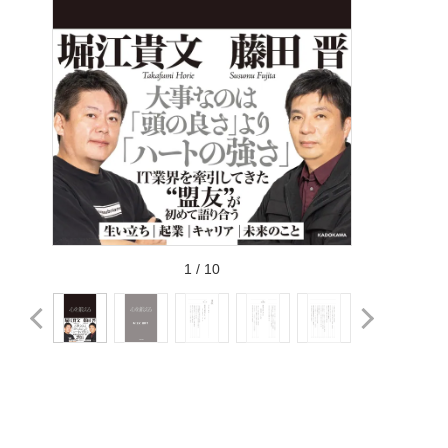
1
/
10