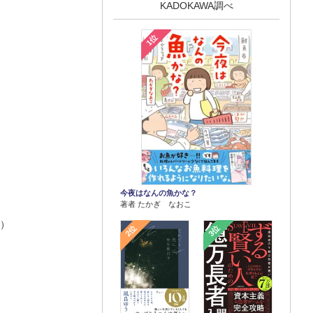
KADOKAWA調べ
1位
今夜はなんの魚かな？
著者 たかぎ なおこ
田）
2位
3位