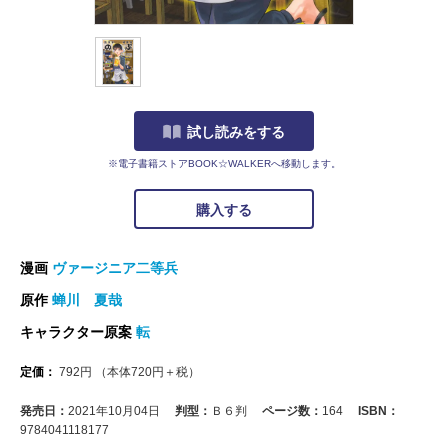
試し読みをする
※電子書籍ストアBOOK☆WALKERへ移動します。
購入する
漫画
ヴァージニア二等兵
原作
蝉川 夏哉
キャラクター原案
転
定価：
792
円
（本体
720
円＋税）
発売日：
2021年10月04日
判型：
Ｂ６判
ページ数：
164
ISBN：
9784041118177