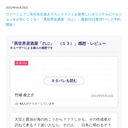
2022年04月29日
ヴァージニア二等兵先生描き下ろしイラストを使用したオリジナルビールジ
ョッキが付いてくる！『異世界居酒屋「のぶ」』最新刊15巻SPパック予約
開始！
「異世界居酒屋「のぶ」 （１３）」感想・レビュー
※ユーザーによる個人の感想です
■「メガネ、メガネ」。やたらメガネネタが沢山
出てくる13巻。セレスティーヌ皇后✕メガネ、しのぶ✕メ
ガネ、どっちもかわいい。からの、硝子商人フーゴ兄さん
によるメガネ商品化の話が登場。古都アイテーリアを中心
と
…続きを読む
竹城 俊之介
2022年05月14日
63
人がナイス！しています
大豆と醤油が海の向こうから？？？しかも、その作成者が
訪ねて来る？？迷い人なら、その人、、日本に帰れるぞ？