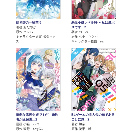
結界師の一輪華 8
悪役令嬢レベル99 ～私は裏ボ
著者 おだやか
スです…2
原作 クレハ
著者 のこみ
キャラクター原案 ボダック
原作 七夕 さとり
ス
キャラクター原案 Tea
4位
5位
病弱な悪役令嬢ですが、婚約
BLゲームの主人公の弟である
者が過保護…2
ことに気…2
漫画 小箱 ハコ
著者 加奈
原作 沢野 いずみ
原作 花果 唯