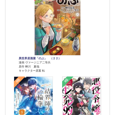
異世界居酒屋「のぶ」 （２２）
漫画 ヴァージニア二等兵
原作 蝉川 夏哉
キャラクター原案 転
2位
3位