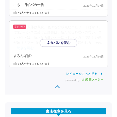
こも 旧柏バカ一代
2021年10月07日
40
人がナイス！しています
原作は既読。色々な分岐点なエピソードばかり。
信之がハンスに受けた影響は、新たなる料理への思い。ロ
ンバウトは、新たなる商いと手に入れたメガネで新しい恋
が始り？フーゴは、ガラスの新たなる力と活かし方。それ
…続きを読む
まろんぱぱ♪
2023年11月16日
39
人がナイス！しています
レビューをもっと見る
powered by
書店在庫を見る