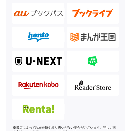
※書店によって現在在庫や取り扱いがない場合がございます。詳しい購