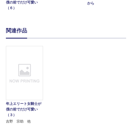
僕の前でだけ可愛い
から
（６）
関連作品
年上エリート女騎士が
僕の前でだけ可愛い
（３）
吉野 宗助 他