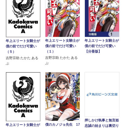
年上エリート女騎士が
年上エリート女騎士が
年上エリート女騎士が
僕の前でだけ可愛い
僕の前でだけ可愛い
僕の前でだけ可愛い
（１）
【分冊版】
（５）
吉野宗助 たかた ある
吉野宗助 たかた ある
ぷ
ぷ
押しかけ執事と無言姫
僕のカノジョ先生 17
年上エリート女騎士が
忠誠の始まりは裏切り