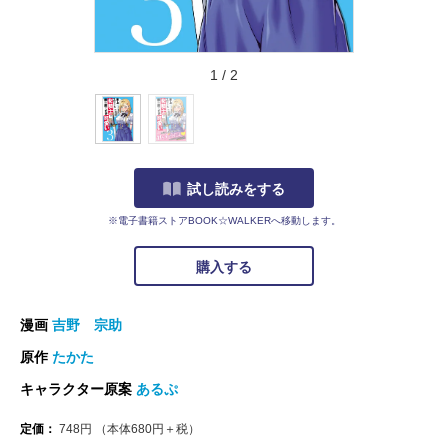
1
/
2
試し読みをする
※電子書籍ストアBOOK☆WALKERへ移動します。
購入する
漫画
吉野 宗助
原作
たかた
キャラクター原案
あるぷ
定価：
748
円
（本体
680
円＋税）