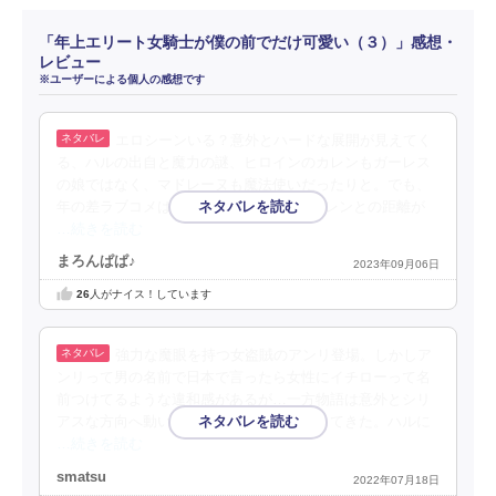
「年上エリート女騎士が僕の前でだけ可愛い（３）」感想・
レビュー
※ユーザーによる個人の感想です
エロシーンいる？意外とハードな展開が見えてく
る、ハルの出自と魔力の謎、ヒロインのカレンもガーレス
の娘ではなく、マドレーヌも魔法使いだったりと。でも、
年の差ラブコメは外さない(笑)ハルは、カレンとの距離が
…続きを読む
まろんぱぱ♪
2023年09月06日
26
人がナイス！しています
強力な魔眼を持つ女盗賊のアンリ登場。しかしア
ンリって男の名前で日本で言ったら女性にイチローって名
前つけてるような違和感があるが…一方物語は意外とシリ
アスな方向へ動いてきて、俄然面白くなってきた。ハルに
…続きを読む
smatsu
2022年07月18日