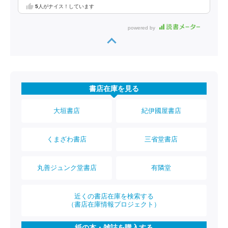
5
人がナイス！しています
powered by
書店在庫を見る
大垣書店
紀伊國屋書店
くまざわ書店
三省堂書店
丸善ジュンク堂書店
有隣堂
近くの書店在庫を検索する
（書店在庫情報プロジェクト）
紙の本・雑誌を購入する