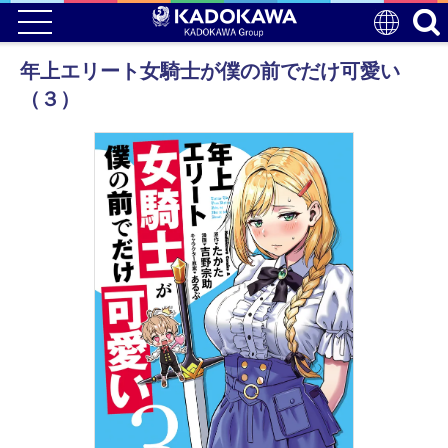
年上エリート女騎士が僕の前でだけ可愛い
（３）