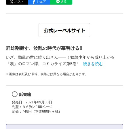
ポスト
シェア
送る
群雄割拠す、波乱の時代が幕明ける!!
いざ、動乱の世に繰り出さん――！奴隷少年から成り上がる
『漢』のロマン譚。コミカライズ第5巻!
…続きを読む
※画像は表紙及び帯等、実際とは異なる場合があります。
紙書籍
発売日：2021年09月03日
判型：Ｂ６判／188ページ
定価：748円（本体680円＋税）