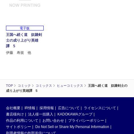
電子版
王国へ続く道 奴隷剣
士の成り上がり英雄
譚 5
伊藤 寿規 他
TOP
コミック
コミックス
ヒューコミックス
王国へ続く道 奴隷剣士の
成り上がり英雄譚 5
会社概要
IR情報
採用情報
広告について
ライセンスについて
書店様向け
法人様一括購入
KADOKAWAグループ
作品の利用について
お問い合わせ
プライバシーポリシー
サイトポリシー
Do Not Sell or Share My Personal Information
利用者情報の外部送信について