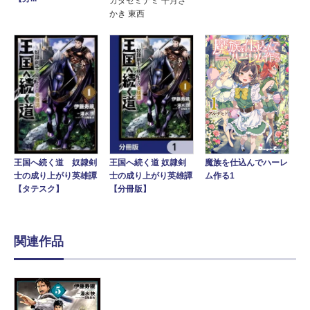
カタセミナミ 千月さ
かき 東西
魔族を仕込んでハーレ
王国へ続く道 奴隷剣
王国へ続く道 奴隷剣
ム作る1
士の成り上がり英雄譚
士の成り上がり英雄譚
【タテスク】
【分冊版】
関連作品