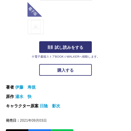
電子版
試し読みをする
※電子書籍ストアBOOK☆WALKERへ移動します。
購入する
著者
伊藤 寿規
原作
湯水 快
キャラクター原案
日陰 影次
発売日：
2021年09月03日