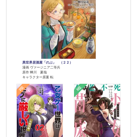
異世界居酒屋「のぶ」 （２２）
漫画 ヴァージニア二等兵
原作 蝉川 夏哉
キャラクター原案 転
2位
3位