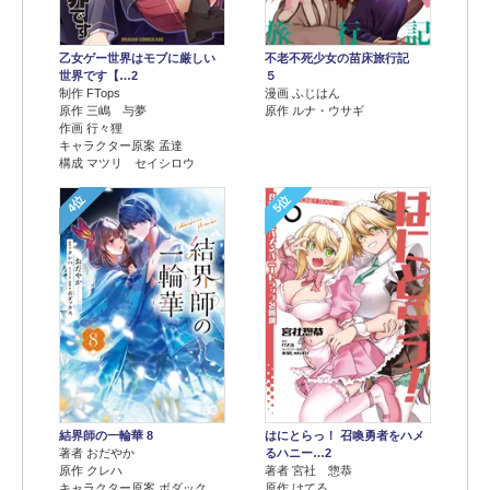
乙女ゲー世界はモブに厳しい
不老不死少女の苗床旅行記
世界です【…2
５
制作 FTops
漫画 ふじはん
原作 三嶋 与夢
原作 ルナ・ウサギ
作画 行々狸
キャラクター原案 孟達
構成 マツリ セイシロウ
4位
5位
結界師の一輪華 8
はにとらっ！ 召喚勇者をハメ
著者 おだやか
るハニー…2
原作 クレハ
著者 宮社 惣恭
キャラクター原案 ボダック
原作 けてる