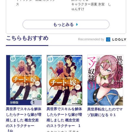
ス
キャラクター原案 氷室 し
ゅんすけ
もっとみる
こちらもおすすめ
Recommended by
異世界でスキルを解体
異世界でスキルを解体
異世界転生したのでマ
したらチートな嫁が増
したらチートな嫁が増
ゾ奴隷になる ０１
殖しました 概念交差
殖しました 概念交差
のストラクチャー
のストラクチャー 1
【分...