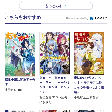
もっとみる
こちらもおすすめ
Recommended by
Ｏｎｌｙ Ｓｅｎｓ
魔法使いで引きこも
転生令嬢は冒険者を志
ｅ Ｏｎｌｉｎｅ6 ‐オ
り？ ～モフモフ以外
す
ンリーセンス・オンラ
とも心を通わせよう物
小田ヒロ Tobi
イン‐
語～
羽仁倉雲 アロハ座長
小鳥屋エム 戸部淑
ゆきさん