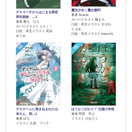
魔法少女ノ魔女裁判
デスマーチからはじまる異世
著者 Acacia
界狂想曲 …2
カバーイラスト 梅まろ
著者 愛七 ひろ
口絵・本文イラスト すがわ
カバーイラスト ｓｈｒｉ
ら おむ
口絵・本文イラスト 長浜
口絵・本文イラスト maruchi
めぐみ
4位
5位
デスゲームに巻き込まれた山
ほうかごがかり７ 立穎小学校
本さん、気…2
著者 甲田 学人
著者 ぽち
イラスト ぴおてぐ
イラスト 久賀 フーナ