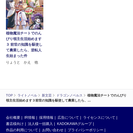
植物魔法チートでのん
びり領主生活始めます
３ 前世の知識を駆使し
て農業したら、逆転人
生始まった件
りょうと かえ 他
TOP
ライトノベル
新文芸
ドラゴンノベルス
植物魔法チートでのんびり
領主生活始めます３前世の知識を駆使して農業したら、…
会社概要
IR情報
採用情報
広告について
ライセンスについて
書店様向け
法人様一括購入
KADOKAWAグループ
作品の利用について
お問い合わせ
プライバシーポリシー