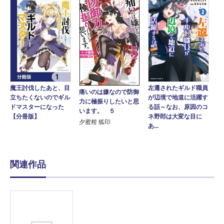
魔王討伐したあと、目
左遷されたギルド職員
痛いのは嫌なので防御
立ちたくないのでギル
が辺境で地道に活躍す
力に極振りしたいと思
ドマスターになった
る話～なお、原因のコ
います。 ５
【分冊版】
ネ野郎は大変な目に
夕蜜柑 狐印
あ...
関連作品