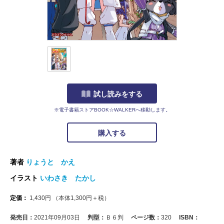
試し読みをする
※電子書籍ストアBOOK☆WALKERへ移動します。
購入する
著者
りょうと かえ
イラスト
いわさき たかし
定価：
1,430
円
（本体
1,300
円＋税）
発売日：
2021年09月03日
判型：
Ｂ６判
ページ数：
320
ISBN：