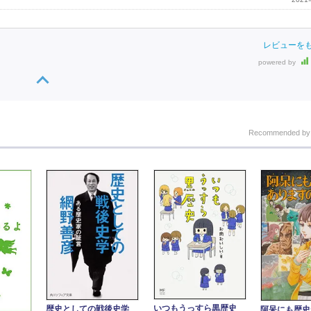
レビューを
powered by
Recommended b
いつもうっすら黒歴史
歴史としての戦後史学
阿呆にも歴史