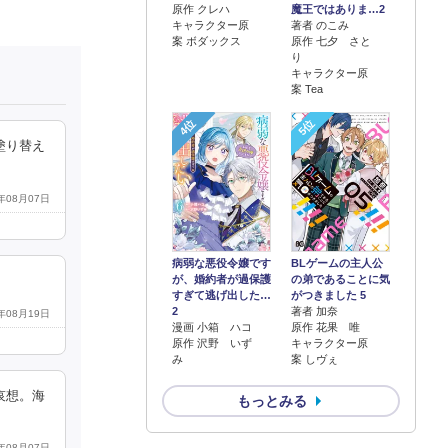
原作 クレハ
魔王ではありま…2
キャラクター原
著者 のこみ
案 ボダックス
原作 七夕 さと
り
キャラクター原
案 Tea
4位
5位
塗り替え
1年08月07日
病弱な悪役令嬢です
BLゲームの主人公
が、婚約者が過保護
の弟であることに気
すぎて逃げ出した…
がつきました 5
2
著者 加奈
1年08月19日
漫画 小箱 ハコ
原作 花果 唯
原作 沢野 いず
キャラクター原
み
案 しヴぇ
哀想。海
もっとみる
1年08月07日