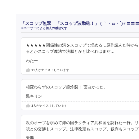
「スコップ無双 「スコップ波動砲！」 ( ｀・ω・´)♂〓〓〓〓★
※ユーザーによる個人の感想です
★★★★★関係性の溝をスコップで埋める…原作読んだ時から
るとかスコップ魔法で洗脳とかと比べればまだ…
わたー
11
人がナイス！しています
相変わらずのスコップ節炸裂！ 面白かった。
黒キリン
3
人がナイス！しています
次のオーブを求めて海の国ラクティア共和国を訪れた一行。リ
賊との交渉もスコップ。法律改定もスコップ。裁判もスコップ
天涯