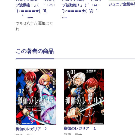
ジュニア空想科
プ波動砲！」 ( ｀・ω・
プ波動砲！」( ｀・ω・
´)♂〓〓〓〓★(゜Д ゜
´)♂〓〓〓〓★(゜Д
;;...
゜ ;;;...
つちせ八十八 憂姫はぐ
れ
この著者の商品
御伽のレガリア １
御伽のレガリア 2
福原 蓮士