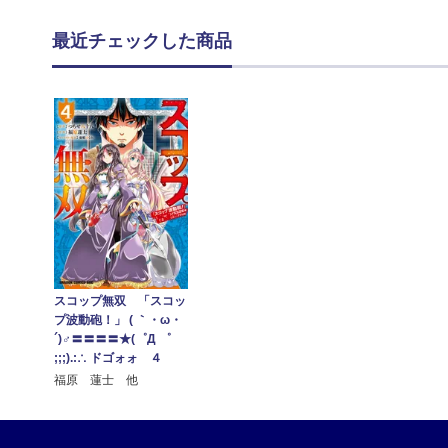
最近チェックした商品
スコップ無双 「スコッ
プ波動砲！」 ( ｀・ω・
´)♂〓〓〓〓★(゜Д ゜
;;;).:∴ ドゴォォ ４
福原 蓮士 他