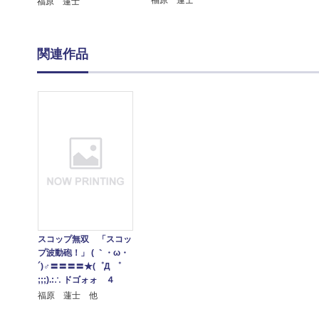
福原 蓮士
関連作品
スコップ無双 「スコッ
プ波動砲！」 ( ｀・ω・
´)♂〓〓〓〓★(゜Д ゜
;;;).:∴ ドゴォォ ４
福原 蓮士 他