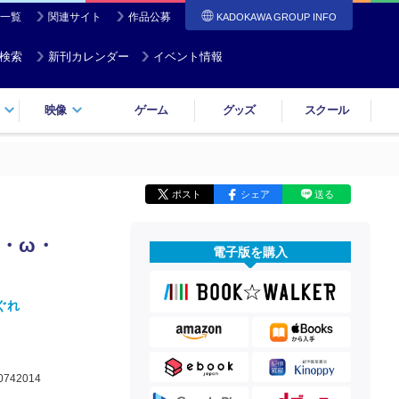
一覧
関連サイト
作品公募
KADOKAWA GROUP INFO
検索
新刊カレンダー
イベント情報
映像
ゲーム
グッズ
スクール
ポスト
シェア
送る
｀・ω・
電子版を購入
ぐれ
0742014