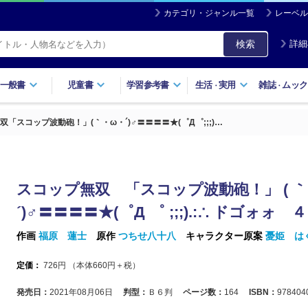
カテゴリ・ジャンル一覧
レーベル
検索
詳細
一般書
児童書
学習参考書
生活
実用
雑誌
ムック
・
・
双「スコップ波動砲！」(｀・ω・´)♂〓〓〓〓★(゜Д゜;;;)…
スコップ無双 「スコップ波動砲！」 ( 
´)♂〓〓〓〓★(゜Д ゜ ;;;).:∴ ドゴォォ ４
作画
福原 蓮士
原作
つちせ八十八
キャラクター原案
憂姫 は
定価：
726
円 （本体
660
円＋税）
発売日：
2021年08月06日
判型：
Ｂ６判
ページ数：
164
ISBN：
978404