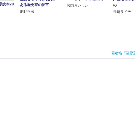
学読本28
ある歴史家の証言
の
お肉おいしい
網野善彦
長崎ライチ
著者名「福原