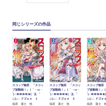
同じシリーズの作品
スコップ無双
スコップ無双 「スコッ
スコップ無双 「スコッ
プ波動砲！」 (
プ波動砲！」 ( ｀・ω・
プ波動砲！」 ( ｀・ω・
´)♂〓〓〓〓★(
´)♂〓〓〓〓★(゜Д ゜
´)♂〓〓〓〓★(゜Д ゜
;;;).:∴ ドゴ
;;;).:∴ ドゴォォ １
;;;).:∴ ドゴォォ ２
福原 蓮士 
福原 蓮士 他
福原 蓮士 他