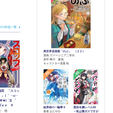
ズの作品一覧
異世界居酒屋「のぶ」 （２２）
漫画 ヴァージニア二等兵
原作 蝉川 夏哉
キャラクター原案 転
2位
3位
無双 「スコッ
」 ( ｀・ω・
〓★(゜Д ゜
 ドゴォォ ６
結界師の一輪華 8
悪役令嬢レベル99
士 他
著者 おだやか
～私は裏ボスですが