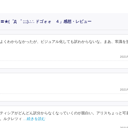
(゜Д ゜ ;;;).:∴ ドゴォォ ４」感想・レビュー
よくわからなかったが、ビジュアル化しても訳わからないな。まあ、常識を
202
202
ティシアがどんどん訳分からなくなっていくのが面白い。アリスちょっと可
。ルクレツィ
…続きを読む
202