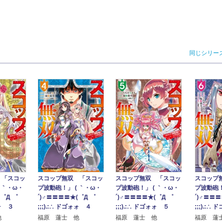
同じシリー
 「スコッ
スコップ無双 「スコッ
スコップ無双 「スコッ
スコップ
 ｀・ω・
プ波動砲！」 ( ｀・ω・
プ波動砲！」 ( ｀・ω・
プ波動砲！
゜Д ゜
´)♂〓〓〓〓★(゜Д ゜
´)♂〓〓〓〓★(゜Д ゜
´)♂〓〓〓
ォォ ３
;;;).:∴ ドゴォォ ４
;;;).:∴ ドゴォォ ５
;;;).:∴
他
福原 蓮士 他
福原 蓮士 他
福原 蓮