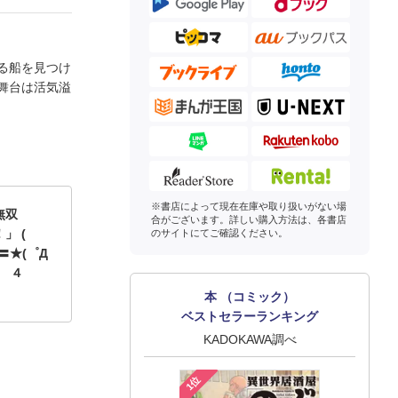
る船を見つけ
舞台は活気溢
※書店によって現在在庫や取り扱いがない場
プ無双
合がございます。詳しい購入方法は、各書店
」 (
のサイトにてご確認ください。
〓★(゜Д
ォ ４
本 （コミック）
ベストセラーランキング
KADOKAWA調べ
1位