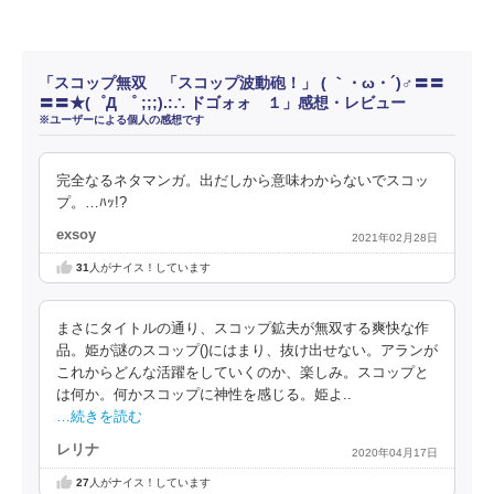
「スコップ無双 「スコップ波動砲！」 ( ｀・ω・´)♂〓〓
〓〓★(゜Д ゜ ;;;).:∴ ドゴォォ １」感想・レビュー
※ユーザーによる個人の感想です
完全なるネタマンガ。出だしから意味わからないでスコッ
プ。…ﾊｯ!?
exsoy
2021年02月28日
31
人がナイス！しています
まさにタイトルの通り、スコップ鉱夫が無双する爽快な作
品。姫が謎のスコップ()にはまり、抜け出せない。アランが
これからどんな活躍をしていくのか、楽しみ。スコップと
は何か。何かスコップに神性を感じる。姫よ..
…続きを読む
レリナ
2020年04月17日
27
人がナイス！しています