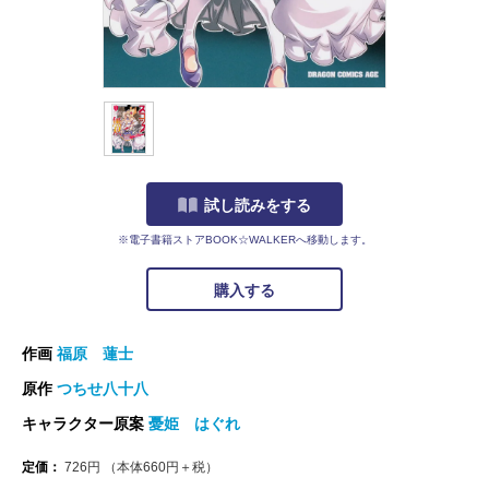
試し読みをする
※電子書籍ストアBOOK☆WALKERへ移動します。
購入する
作画
福原 蓮士
原作
つちせ八十八
キャラクター原案
憂姫 はぐれ
定価：
726
円
（本体
660
円＋税）