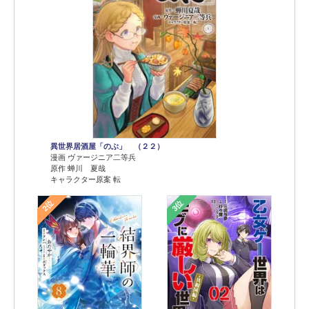
異世界居酒屋「のぶ」 （２２）
漫画 ヴァージニア二等兵
原作 蝉川 夏哉
キャラクター原案 転
2位
3位