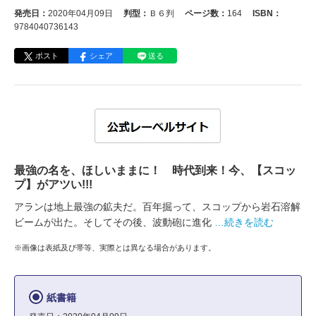
発売日：
2020年04月09日
判型：
Ｂ６判
ページ数：
164
ISBN：
9784040736143
ポスト
シェア
送る
最強の名を、ほしいままに！ 時代到来！今、【スコッ
プ】がアツい!!!
アランは地上最強の鉱夫だ。百年掘って、スコップから岩石溶解
ビームが出た。そしてその後、波動砲に進化
…続きを読む
※画像は表紙及び帯等、実際とは異なる場合があります。
紙書籍