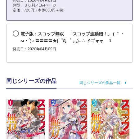
発売日：2020年04月09日
判型：Ｂ６判／164ページ
定価：726円（本体660円＋税）
電子版：スコップ無双 「スコップ波動砲！」 ( ｀・
ω・´)♂〓〓〓〓★(゜Д ゜ ;;;).:∴ ドゴォォ １
発売日：2020年04月09日
同じシリーズの作品
同じシリーズの作品一覧