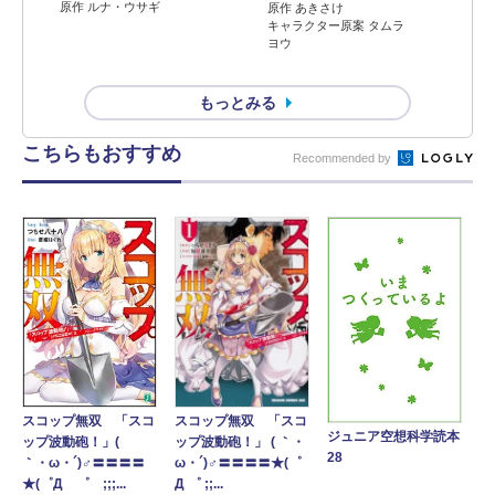
原作 ルナ・ウサギ
原作 あきさけ
キャラクター原案 タムラ
ヨウ
もっとみる
こちらもおすすめ
Recommended by
スコップ無双 「スコ
スコップ無双 「スコ
ジュニア空想科学読本
ップ波動砲！」 ( ｀・
ップ波動砲！」(
28
ω・´)♂〓〓〓〓★(゜
｀・ω・´)♂〓〓〓〓
Д ゜ ;;...
★(゜Д ゜ ;;;...