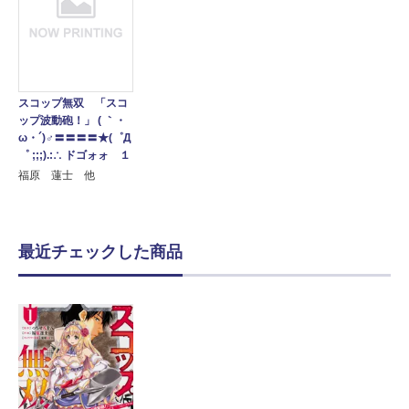
スコップ無双 「スコ
ップ波動砲！」 ( ｀・
ω・´)♂〓〓〓〓★(゜Д
゜ ;;;).:∴ ドゴォォ １
福原 蓮士 他
最近チェックした商品