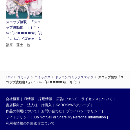
スコップ無双 「スコ
ップ波動砲！」 ( ｀・
ω・´)♂〓〓〓〓★(゜Д
゜ ;;;).:∴ ドゴォォ １
福原 蓮士 他
TOP
コミック
コミックス
ドラゴンコミックスエイジ
スコップ無双「ス
コップ波動砲！」(｀・ω・´)♂〓〓〓〓★(゜Д゜;;;)…
会社概要
IR情報
採用情報
広告について
ライセンスについて
書店様向け
法人様一括購入
KADOKAWAグループ
作品の利用について
お問い合わせ
プライバシーポリシー
サイトポリシー
Do Not Sell or Share My Personal Information
利用者情報の外部送信について