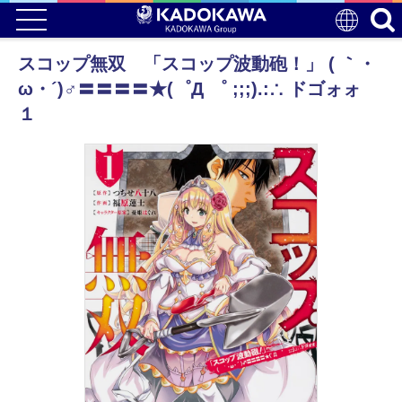
スコップ無双 「スコップ波動砲！」 ( ｀・
ω・´)♂〓〓〓〓★(゜Д ゜ ;;;).:∴ ドゴォォ
１