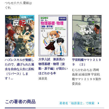
つちせ八十八 憂姫は
ぐれ
大学入試 漆原晃の
ハズレスキルが覚醒し
宇宙戦艦ヤマト２１９
物理基礎・物理［波
たので、虐げられた過
９ （２）
動・原子編］が面白い
去を自由な人生に反転
むらかわみちお 西崎
ほどわかる本
（リバース）しま
義展 結城信輝 宇宙戦
す！...
漆原晃
艦ヤマト２１９９製作
委員会
この著者の商品
著者名「福原蓮士」で検索