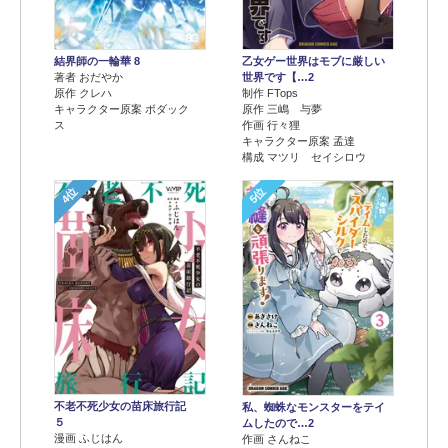
結界師の一輪華 8
乙女ゲー世界はモブに厳しい
著者 おだやか
世界です【…2
原作 クレハ
制作 FTops
キャラクター原案 ボダック
原作 三嶋 与夢
ス
作画 行々狸
キャラクター原案 孟達
構成 マツリ セイシロウ
4位
5位
不老不死少女の苗床旅行記
私、蜘蛛なモンスターをテイ
５
ムしたので…2
漫画 ふじはん
作画 さんねこ