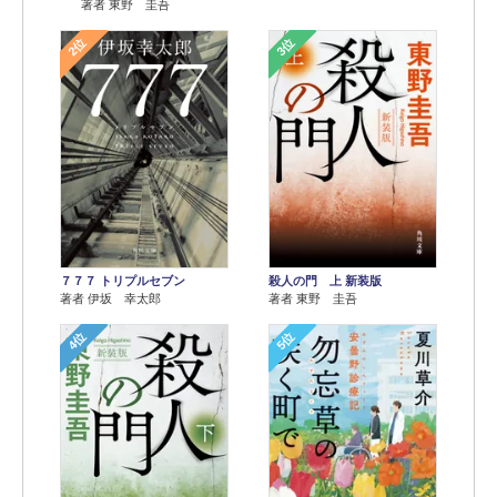
著者 東野 圭吾
2位
3位
７７７ トリプルセブン
殺人の門 上 新装版
著者 伊坂 幸太郎
著者 東野 圭吾
4位
5位