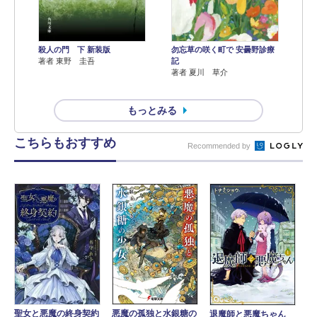
殺人の門 下 新装版
勿忘草の咲く町で 安曇野診療
著者 東野 圭吾
記
著者 夏川 草介
もっとみる
こちらもおすすめ
Recommended by
聖女と悪魔の終身契約
悪魔の孤独と水銀糖の
退魔師と悪魔ちゃん