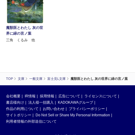
魔獣医とわたし 灰の世
界に緑の言ノ葉
三角 くるみ 他
TOP
文庫
一般文庫
富士見L文庫
魔獣医とわたし 灰の世界に緑の言ノ葉
会社概要
IR情報
採用情報
広告について
ライセンスについて
書店様向け
法人様一括購入
KADOKAWAグループ
作品の利用について
お問い合わせ
プライバシーポリシー
サイトポリシー
Do Not Sell or Share My Personal Information
利用者情報の外部送信について