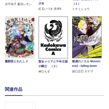
少女
（１）
水守糸子 夏目レモン
紅玉いづき 赤岸K
トナミショウ
被虐のノエル Movem
魔獣医とわたし 2
聖女メリアと千年王国
ent2 - falling down
の騎士 （２）
諸口正巳 カナヲ
神江ちず
関連作品