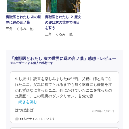
魔獣医とわたし 灰の世
魔獣医とわたし ２ 魔女
界に緑の言ノ葉
の卵は灰の世界で明日
を誓う
三角 くるみ 他
三角 くるみ 他
「魔獣医とわたし 灰の世界に緑の言ノ葉」感想・レビュー
※ユーザーによる個人の感想です
久し振りに読書を楽しみました(#^.^#)。父親に姉と捨てら
れたニニ。父親に捨てられるまでも無く継母にも愛情を注
がれず頑なに育ったニニ。死にかけていたニニを救ったの
は悪魔！。この悪魔のダンタリオン、甘党で寂
…続きを読む
はつばあば
2023年07月28日
55
人がナイス！しています