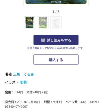
1
/
3
試し読みをする
※電子書籍ストアBOOK☆WALKERへ移動します。
購入する
著者
三角 くるみ
イラスト
切符
定価：
814
円
（本体
740
円＋税）
発売日：
2021年12月15日
判型：
文庫判
ページ数：
432
ISBN：
9784040742007