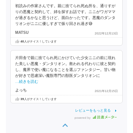
初読みの作家さんです。親に捨てられ死ぬ所を、通りすが
りの悪魔と契約して、姉を探すお話です。ニニがワガママ
が過ぎるかなと思うけど、面白かったです。悪魔のダンタ
リオンがニニに優しすぎで振り回され過ぎ😅
MATSU
2022年12月13日
40
人がナイス！しています
片田舎で親に捨てられ死にかけていた少女ニニの前に現れ
た美しい悪魔・ダンタリオン。救われる代わりに彼と契約
し、魔界で使い魔になることを選ぶファンタジー。甘い物
が好きで思慮深い魔獣専門の獣医ダンタリオンに
…続きを読む
よっち
2021年12月15日
39
人がナイス！しています
レビューをもっと見る
powered by