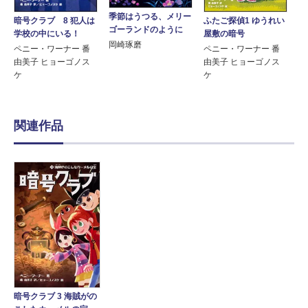
季節はうつる、メリー
暗号クラブ 8 犯人は
ふたご探偵1 ゆうれい
ゴーランドのように
学校の中にいる！
屋敷の暗号
岡崎琢磨
ペニー・ワーナー 番
ペニー・ワーナー 番
由美子 ヒョーゴノス
由美子 ヒョーゴノス
ケ
ケ
関連作品
暗号クラブ 3 海賊がの