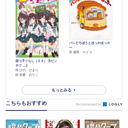
パンどろぼうとほっかほっカ
ー
作 柴田 ケイコ
四つ子ぐらし（２３） 大ピン
チ!? …2
作 ひの ひまり
絵 佐倉 おりこ
もっとみる
こちらもおすすめ
Recommended by