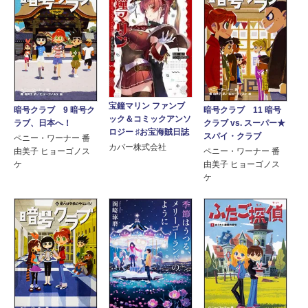
宝鐘マリン ファンブ
暗号クラブ 9 暗号ク
暗号クラブ 11 暗号
ック＆コミックアンソ
ラブ、日本へ！
クラブ vs. スーパー★
ロジー ♯お宝海賊日誌
スパイ・クラブ
ペニー・ワーナー 番
カバー株式会社
由美子 ヒョーゴノス
ペニー・ワーナー 番
ケ
由美子 ヒョーゴノス
ケ