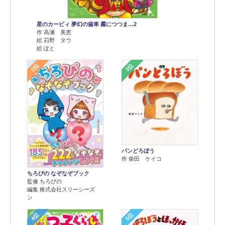
星のカービィ 夢幻の歯車 霧につつま…2
作 高瀬 美恵
絵 苅野 タウ
絵 ぽと
2位
3位
パンどろぼう
作 柴田 ケイコ
ちろぴの なぞなぞブック
監修 ちろぴの
編集 株式会社スリーシーズ
ン
4位
5位