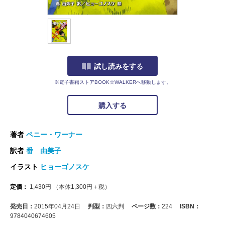
試し読みをする
※電子書籍ストアBOOK☆WALKERへ移動します。
購入する
著者
ペニー・ワーナー
訳者
番 由美子
イラスト
ヒョーゴノスケ
定価：
1,430
円
（本体
1,300
円＋税）
発売日：
2015年04月24日
判型：
四六判
ページ数：
224
ISBN：
9784040674605