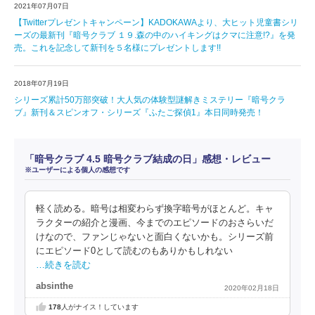
2021年07月07日
【Twitterプレゼントキャンペーン】KADOKAWAより、大ヒット児童書シリ
ーズの最新刊『暗号クラブ １９.森の中のハイキングはクマに注意!?』を発
売。これを記念して新刊を５名様にプレゼントします!!
2018年07月19日
シリーズ累計50万部突破！大人気の体験型謎解きミステリー『暗号クラ
ブ』新刊＆スピンオフ・シリーズ『ふたご探偵1』本日同時発売！
「暗号クラブ 4.5 暗号クラブ結成の日」感想・レビュー
※ユーザーによる個人の感想です
軽く読める。暗号は相変わらず換字暗号がほとんど。キャ
ラクターの紹介と漫画、今までのエピソードのおさらいだ
けなので、ファンじゃないと面白くないかも。シリーズ前
にエピソード0として読むのもありかもしれない
…続きを読む
absinthe
2020年02月18日
178
人がナイス！しています