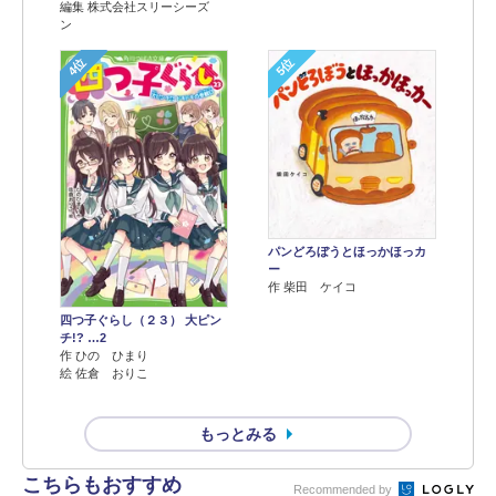
編集 株式会社スリーシーズ
ン
4位
5位
パンどろぼうとほっかほっカ
ー
作 柴田 ケイコ
四つ子ぐらし（２３） 大ピン
チ!? …2
作 ひの ひまり
絵 佐倉 おりこ
もっとみる
こちらもおすすめ
Recommended by