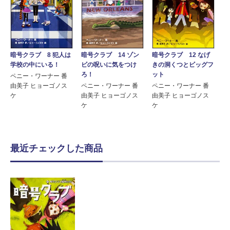
暗号クラブ 8 犯人は
暗号クラブ 14 ゾン
暗号クラブ 12 なげ
学校の中にいる！
ビの呪いに気をつけ
きの洞くつとビッグフ
ろ！
ット
ペニー・ワーナー 番
由美子 ヒョーゴノス
ペニー・ワーナー 番
ペニー・ワーナー 番
ケ
由美子 ヒョーゴノス
由美子 ヒョーゴノス
ケ
ケ
最近チェックした商品