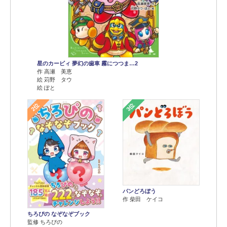
星のカービィ 夢幻の歯車 霧につつま…2
作 高瀬 美恵
絵 苅野 タウ
絵 ぽと
2位
3位
パンどろぼう
作 柴田 ケイコ
ちろぴの なぞなぞブック
監修 ちろぴの