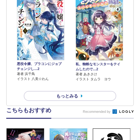
悪役令嬢、ブラコンにジョブ
私、蜘蛛なモンスターをテイ
チェンジし…2
ムしたので…2
著者 浜千鳥
著者 あきさけ
イラスト 八美☆わん
イラスト タムラ ヨウ
もっとみる
こちらもおすすめ
Recommended by