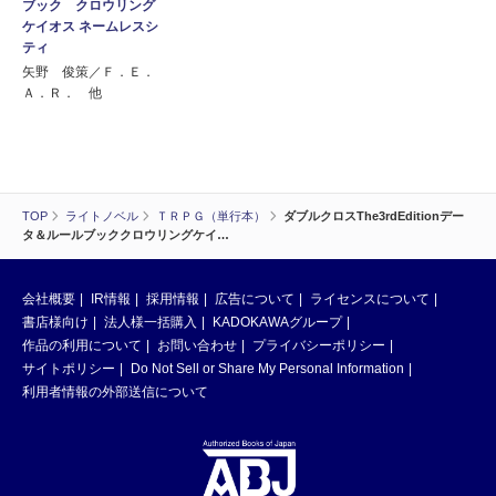
ブック クロウリング
ケイオス ネームレスシ
ティ
矢野 俊策／Ｆ．Ｅ．
Ａ．Ｒ． 他
TOP
ライトノベル
ＴＲＰＧ（単行本）
ダブルクロスThe3rdEditionデー
タ＆ルールブッククロウリングケイ…
会社概要
IR情報
採用情報
広告について
ライセンスについて
書店様向け
法人様一括購入
KADOKAWAグループ
作品の利用について
お問い合わせ
プライバシーポリシー
サイトポリシー
Do Not Sell or Share My Personal Information
利用者情報の外部送信について