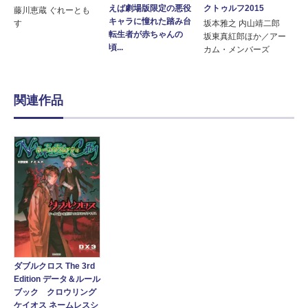
クトゥルフ2015
えば劇場版限定の悪役
藤川恵蔵 ぐれーとも
キャラに憧れた踏み台
す
坂本雅之 内山靖二郎
転生者が赤ちゃんの
坂東真紅郎ほか／アー
頃...
カム・メンバーズ
関連作品
ダブルクロス The 3rd
Edition データ＆ルール
ブック クロウリング
ケイオス ネームレスシ