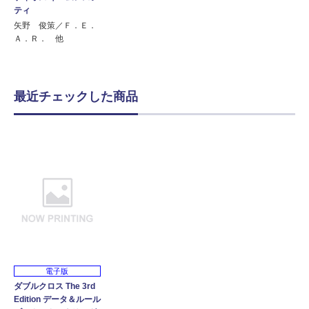
ティ
矢野 俊策／Ｆ．Ｅ．
Ａ．Ｒ． 他
最近チェックした商品
電子版
ダブルクロス The 3rd
Edition データ＆ルール