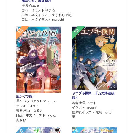
魔法少女ノ魔女裁判
著者 Acacia
カバーイラスト 梅まろ
口絵・本文イラスト すがわら おむ
口絵・本文イラスト maruchi
2位
3位
ヤエブキ機関 千万丈塔踏破
超かぐや姫！
録１
原作 スタジオクロマト・ス
著者 安里 アサト
タジオコロリド
イラスト necomi
著者 桐山 なると
世界観イラスト 尾崎 伊万
口絵・本文イラスト うらた
里
あさお
4位
5位