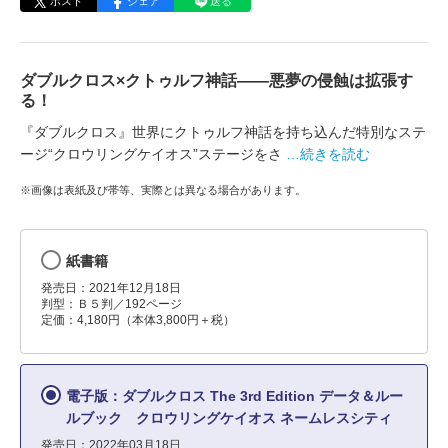
ポスト
シェア
送る
ダブルクロス×クトゥルフ神話――悪夢の侵蝕は拡張す
る！
『ダブルクロス』世界にクトゥルフ神話を持ち込んだ特別なステ
ージ“クロウリングケイオス”ステージをさ
…続きを読む
※画像は表紙及び帯等、実際とは異なる場合があります。
紙書籍
発売日：2021年12月18日
判型：Ｂ５判／192ページ
定価：4,180円（本体3,800円＋税）
電子版：ダブルクロス The 3rd Edition データ＆ルー
ルブック クロウリングケイオス ネームレスシティ
発売日：2022年03月18日