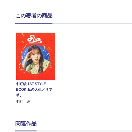
この著者の商品
中町綾 1ST STYLE
BOOK 私の人生ノリで
草。
中町 綾
関連作品