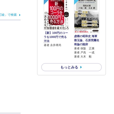
町綾」で検索
【新】100円のコー
虚構の昭和史 海軍
ラを1000円で売る
善玉論、石原莞爾名
方法
将論の陥穽
著者 永井孝尚
著者 保阪 正康
著者 戸高 一成
著者 大木 毅
もっとみる