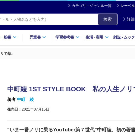
カテゴリ・ジャンル一覧
レーベル
検索
詳細
一般書
児童書
学習参考書
生活
実用
雑誌
ムック
・
・
生ノリで草。
中町綾 1ST STYLE BOOK 私の人生ノ
著者
中町 綾
発売日：
2021年07月15日
“いま一番ノリに乗るYouTuber第７世代”中町綾、初の著書!