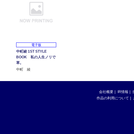
電子版
中町綾 1ST STYLE
BOOK 私の人生ノリで
草。
中町 綾
会社概要
IR情報
作品の利用について