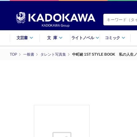
文芸書
文庫
ライトノベル
コミック
TOP
一般書
タレント写真集
中町綾 1ST STYLE BOOK 私の人