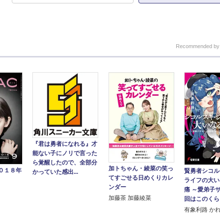
Recommended b
『君は勇者になれる』才
能ない子にノリで言った
ら覚醒したので、全部分
加トちゃん・綾菜の笑っ
０１８年
賢勇者シコル
かっていた感出...
てすごせる日めくりカレ
ライフの大
ンダー
痛 ～愛弟子
加藤茶 加藤綾菜
回はこのくらい
有象利路 か