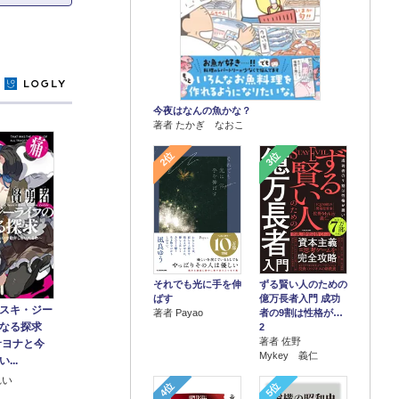
y
今夜はなんの魚かな？
著者 たかぎ なおこ
2位
3位
それでも光に手を伸
ずる賢い人のための
ばす
億万長者入門 成功
スキ・ジー
著者 Payao
者の9割は性格が…
いなる探求
2
著者 佐野
サヨナと今
Mykey 義仁
...
れい
4位
5位