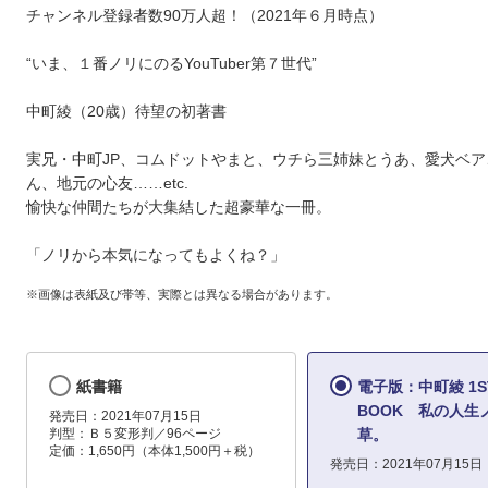
チャンネル登録者数90万人超！（2021年６月時点）
“いま、１番ノリにのるYouTuber第７世代”
中町綾（20歳）待望の初著書
実兄・中町JP、コムドットやまと、ウチら三姉妹とうあ、愛犬ベア
ん、地元の心友……etc.
愉快な仲間たちが大集結した超豪華な一冊。
「ノリから本気になってもよくね？」
※画像は表紙及び帯等、実際とは異なる場合があります。
紙書籍
電子版：中町綾 1ST
BOOK 私の人生
発売日：2021年07月15日
判型：Ｂ５変形判／96ページ
草。
定価：1,650円（本体1,500円＋税）
発売日：2021年07月15日