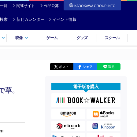
一覧
関連サイト
作品公募
KADOKAWA GROUP INFO
検索
新刊カレンダー
イベント情報
映像
ゲーム
グッズ
スクール
ポスト
シェア
送る
電子版を購入
リで草。
!