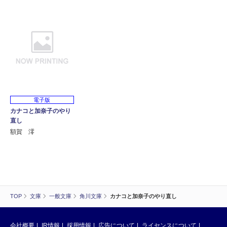
電子版
カナコと加奈子のやり
直し
額賀 澪
TOP
文庫
一般文庫
角川文庫
カナコと加奈子のやり直し
会社概要
IR情報
採用情報
広告について
ライセンスについて