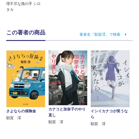
理不尽な孫の手 シロ
タカ
この著者の商品
著者名「額賀澪」で検索
カナコと加奈子のやり
さよならの保険金
イシイカナコが笑うな
直し
ら
額賀 澪
額賀 澪
額賀 澪