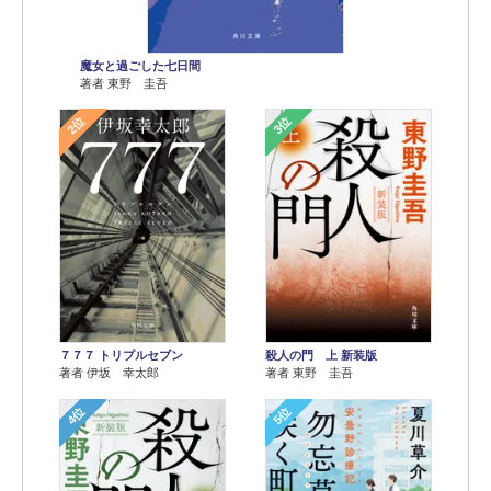
魔女と過ごした七日間
著者 東野 圭吾
2位
3位
７７７ トリプルセブン
殺人の門 上 新装版
著者 伊坂 幸太郎
著者 東野 圭吾
4位
5位