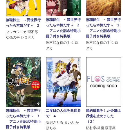
無職転生 ～異世界行
無職転生 ～異世界行
無職転生 ～異世界行
ったら本気だす～ 2
ったら本気だす～ 1
ったら本気だす～ 2
アニメ化記念特別小
アニメ化記念特別小
フジカワユカ 理不尽
冊子付き特装版
冊子付き特装版
な孫の手 シロタカ
理不尽な孫の手 シロ
理不尽な孫の手 シロ
タカ
タカ
無職転生 ～異世界行
二度目の人生を異世界
婚約破棄をした令嬢は
ったら本気だす～ 3
で ４
我慢を止めました
アニメ化記念特別小
（２）
安房さとる まいん か
冊子付き特装版
ぼちゃ
鮎村幸樹 棗 萩原凛