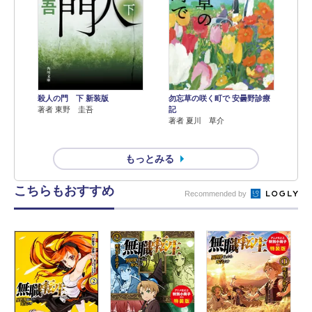
殺人の門 下 新装版
勿忘草の咲く町で 安曇野診療
著者 東野 圭吾
記
著者 夏川 草介
もっとみる
こちらもおすすめ
Recommended by