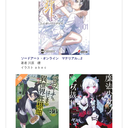
ソードアート・オンライン マテリアル…2
著者 川原 礫
イラスト ａｂｅｃ
2位
3位