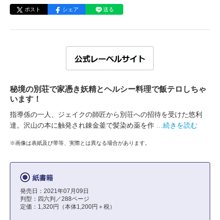
ポスト
シェア
送る
秘境の別荘で家憑き妖精とヘルシー料理で飯テロしちゃ
います！
指導係の一人、ジェイクの師匠から別荘への招待を受けた悠利
達。沢山の本に触発され錬金釜で髪染め薬を作
…続きを読む
※画像は表紙及び帯等、実際とは異なる場合があります。
紙書籍
発売日：2021年07月09日
判型：四六判／288ページ
定価：1,320円（本体1,200円＋税）