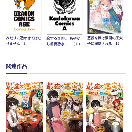
悪役令嬢は隣国の王太
みだりに憑かせてはな
恋する２DK、あやか
子に溺愛される 16
りません 2
し前妻憑き。 （１）
関連作品