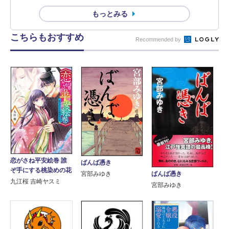
もっとみる
こちらもおすすめ
Recommended by
恋がさね平安絵巻 誰
ばんば憑き
ぞ手にする桃染めの花
宮部みゆき
ばんば憑き
九江桜 吉崎ヤスミ
宮部みゆき