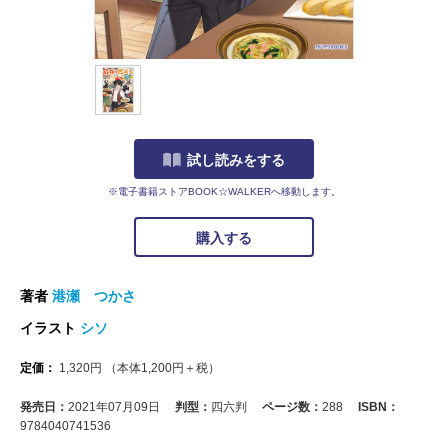
試し読みをする
※電子書籍ストアBOOK☆WALKERへ移動します。
購入する
著者
港瀬 つかさ
イラスト
シソ
定価：
1,320
円
（本体
1,200
円＋税）
発売日：
2021年07月09日
判型：
四六判
ページ数：
288
ISBN：
9784040741536