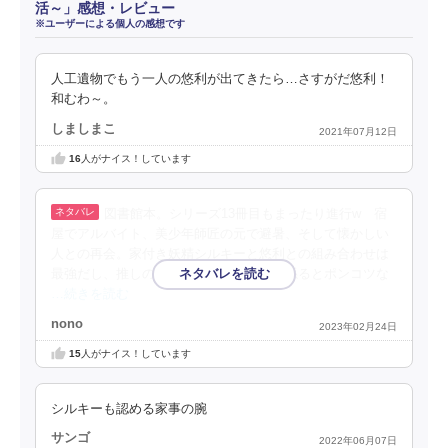
活～」感想・レビュー
※ユーザーによる個人の感想です
人工遺物でもう一人の悠利が出てきたら…さすがだ悠利！
和むわ～。
しましまこ
2021年07月12日
16
人がナイス！しています
図書館本。シリーズ13冊目もまったり進行w 宿
屋でアルバイト、美少年師匠の元で避暑、そして懐かしい
人との再会。家付き妖精シルキーと悠利との組み合わせは
最強だし、推しのブルックさんも甘味が係るとポンコツな
…続きを読む
nono
2023年02月24日
15
人がナイス！しています
シルキーも認める家事の腕
サンゴ
2022年06月07日