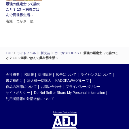
最強の鑑定士って誰の
こと？ 13 ～満腹ごは
んで異世界生活～
港瀬 つかさ 他
TOP
ライトノベル
新文芸
カドカワBOOKS
最強の鑑定士って誰のこ
と？ 13 ～満腹ごはんで異世界生活～
会社概要
IR情報
採用情報
広告について
ライセンスについて
書店様向け
法人様一括購入
KADOKAWAグループ
作品の利用について
お問い合わせ
プライバシーポリシー
サイトポリシー
Do Not Sell or Share My Personal Information
利用者情報の外部送信について