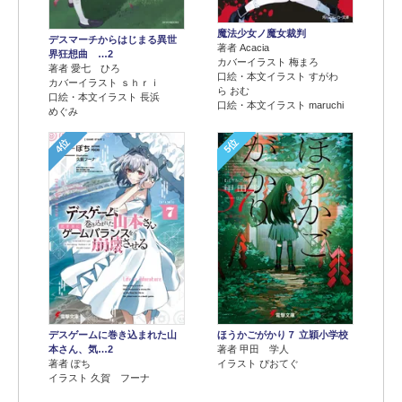
魔法少女ノ魔女裁判
デスマーチからはじまる異世
著者 Acacia
界狂想曲 …2
カバーイラスト 梅まろ
著者 愛七 ひろ
口絵・本文イラスト すがわ
カバーイラスト ｓｈｒｉ
ら おむ
口絵・本文イラスト 長浜
口絵・本文イラスト maruchi
めぐみ
4位
5位
デスゲームに巻き込まれた山
ほうかごがかり７ 立穎小学校
本さん、気…2
著者 甲田 学人
著者 ぽち
イラスト ぴおてぐ
イラスト 久賀 フーナ