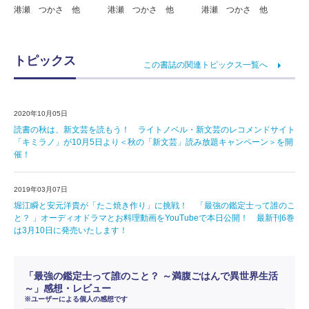
港瀬 つかさ 他
港瀬 つかさ 他
港瀬 つかさ 他
トピックス
この書誌の関連トピックス一覧へ
2020年10月05日
読書の秋は、新文芸を読もう！ ライトノベル・新文芸のレコメンドサイト
「キミラノ」が10月5日より＜秋の「新文芸」読み放題キャンペーン＞を開
催！
2019年03月07日
堀江瞬と安元洋貴が「たこ焼き作り」に挑戦！ 「最強の鑑定士って誰のこ
と？ 」オーディオドラマとお料理動画をYouTubeで本日公開！ 最新刊6巻
は3月10日に発売いたします！
「最強の鑑定士って誰のこと？ ～満腹ごはんで異世界生活
～」感想・レビュー
※ユーザーによる個人の感想です