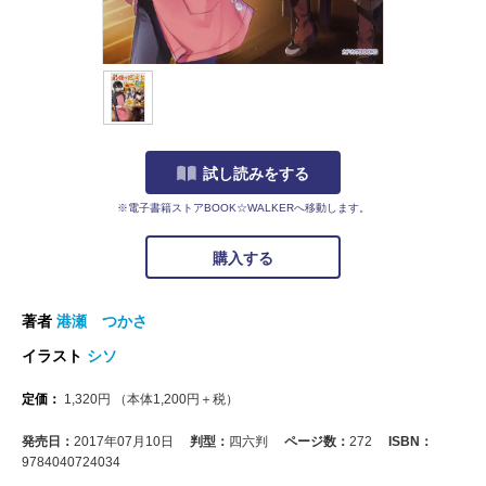
試し読みをする
※電子書籍ストアBOOK☆WALKERへ移動します。
購入する
著者
港瀬 つかさ
イラスト
シソ
定価：
1,320
円
（本体
1,200
円＋税）
発売日：
2017年07月10日
判型：
四六判
ページ数：
272
ISBN：
9784040724034