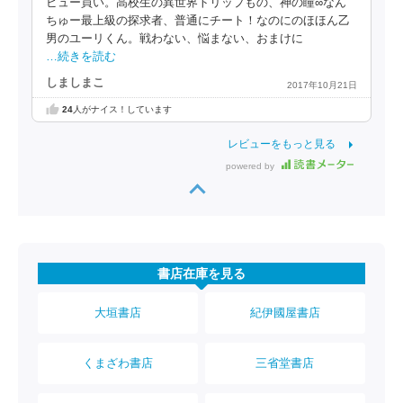
ビュー買い。高校生の異世界トリップもの、神の瞳∞なん
ちゅー最上級の探求者、普通にチート！なのにのほほん乙
男のユーリくん。戦わない、悩まない、おまけに
…続きを読む
しましまこ
2017年10月21日
24
人がナイス！しています
レビューをもっと見る
powered by
書店在庫を見る
大垣書店
紀伊國屋書店
くまざわ書店
三省堂書店