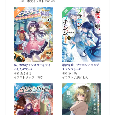
口絵・本文イラスト maruchi
2位
3位
悪役令嬢、ブラコンにジョブ
私、蜘蛛なモンスターをテイ
チェンジし…2
ムしたので…2
著者 浜千鳥
著者 あきさけ
イラスト 八美☆わん
イラスト タムラ ヨウ
4位
5位