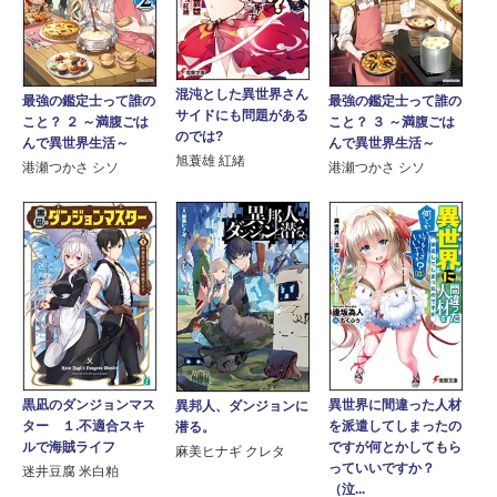
混沌とした異世界さん
最強の鑑定士って誰の
最強の鑑定士って誰の
サイドにも問題がある
こと？ ２ ～満腹ごは
こと？ ３ ～満腹ごは
のでは?
んで異世界生活～
んで異世界生活～
旭蓑雄 紅緒
港瀬つかさ シソ
港瀬つかさ シソ
黒凪のダンジョンマス
異世界に間違った人材
異邦人、ダンジョンに
ター １.不適合スキ
を派遣してしまったの
潜る。
ルで海賊ライフ
ですが何とかしてもら
麻美ヒナギ クレタ
っていいですか？
迷井豆腐 米白粕
（泣...