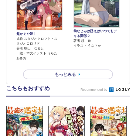
幼なじみは誘えばいつでもデ
超かぐや姫！
キる関係２
原作 スタジオクロマト・ス
著者 鏡 遊
タジオコロリド
イラスト うなさか
著者 桐山 なると
口絵・本文イラスト うらた
あさお
もっとみる
こちらもおすすめ
Recommended by