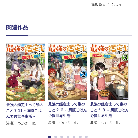
逢坂為人 もくふう
関連作品
の
最強の鑑定士って誰の
最強の鑑定士って誰の
最
最強の鑑定士って誰の
で
こと？ ２ ～満腹ごはん
こと？ ３ ～満腹ごはん
こ
こと？ 11 ～満腹ごは
で異世界生活～
で異世界生活～
で
んで異世界生活～
港瀬 つかさ 他
港瀬 つかさ 他
港
港瀬 つかさ 他