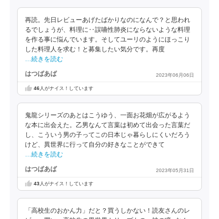
再読。先日レビューあげたばかりなのになんで？と思われ
るでしょうが、料理に‥誤嚥性肺炎にならないような料理
を作る事に悩んでいます。そしてユーリのようにほっこり
した料理人を求む！と募集したい気分です。再度
…続きを読む
はつばあば
2023年06月06日
46
人がナイス！しています
鬼龍シリーズのあとはこうゆう、一面お花畑が広がるよう
な本に出会えた。乙男なんて言葉は初めて出会った言葉だ
し、こういう男の子ってこの日本じゃ暮らしにくいだろう
けど、異世界に行って自分の好きなことができて
…続きを読む
はつばあば
2023年05月31日
43
人がナイス！しています
「高校生のおかん力」だと？買うしかない！読友さんのレ