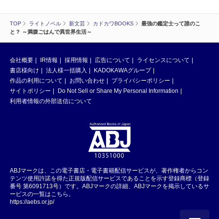
TOP
ライトノベル
新文芸
カドカワBOOKS
最強の鑑定士って誰のこ
と？ ～満腹ごはんで異世界生活～
会社概要
IR情報
採用情報
広告について
ライセンスについて
書店様向け
法人様一括購入
KADOKAWAグループ
作品の利用について
お問い合わせ
プライバシーポリシー
サイトポリシー
Do Not Sell or Share My Personal Information
利用者情報の外部送信について
ABJマークは、この電子書店・電子書籍配信サービスが、著作権者からコン
テンツ使用許諾を得た正規版配信サービスであることを示す登録商標（登録
番号 第6091713号）です。ABJマークの詳細、ABJマークを掲示しているサ
ービスの一覧はこちら。
https://aebs.or.jp/