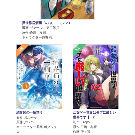
異世界居酒屋「のぶ」 （２２）
漫画 ヴァージニア二等兵
原作 蝉川 夏哉
キャラクター原案 転
2位
3位
結界師の一輪華 8
乙女ゲー世界はモブに厳しい
著者 おだやか
世界です【…2
原作 クレハ
制作 FTops
キャラクター原案 ボダック
原作 三嶋 与夢
ス
作画 行々狸