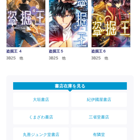
盗掘王 ４
盗掘王５
盗掘王６
3B2S 他
3B2S 他
3B2S 他
書店在庫を見る
大垣書店
紀伊國屋書店
くまざわ書店
三省堂書店
丸善ジュンク堂書店
有隣堂