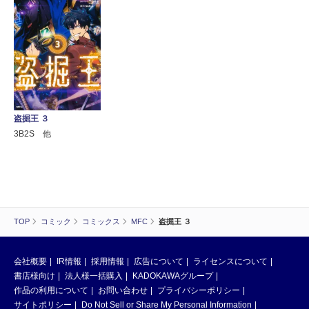
盗掘王 ３
3B2S 他
TOP
コミック
コミックス
MFC
盗掘王 ３
会社概要
IR情報
採用情報
広告について
ライセンスについて
書店様向け
法人様一括購入
KADOKAWAグループ
作品の利用について
お問い合わせ
プライバシーポリシー
サイトポリシー
Do Not Sell or Share My Personal Information