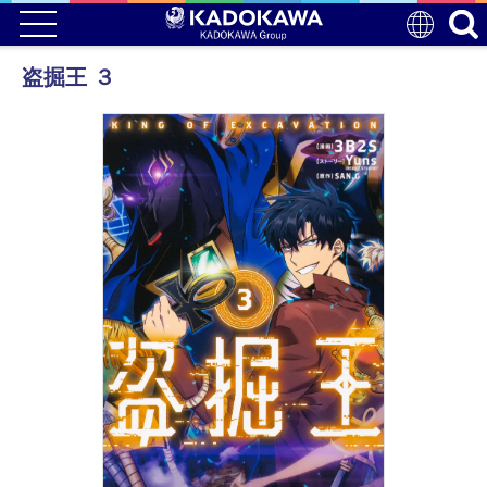
盗掘王 ３