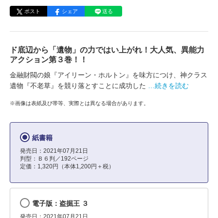
ポスト
シェア
送る
ド底辺から「遺物」の力ではい上がれ！大人気、異能力
アクション第３巻！！
金融財閥の娘『アイリーン・ホルトン』を味方につけ、神クラス
遺物『不老草』を競り落とすことに成功した
…続きを読む
※画像は表紙及び帯等、実際とは異なる場合があります。
紙書籍
発売日：2021年07月21日
判型：Ｂ６判／192ページ
定価：1,320円（本体1,200円＋税）
電子版：盗掘王 ３
発売日：2021年07月21日