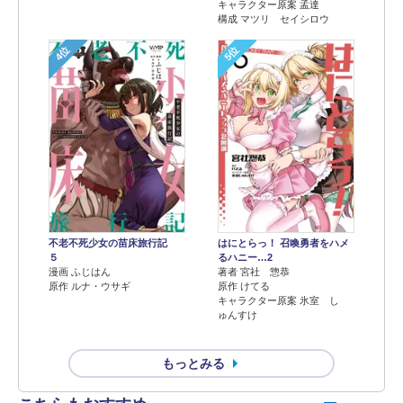
キャラクター原案 孟達
構成 マツリ セイシロウ
4位
5位
不老不死少女の苗床旅行記
はにとらっ！ 召喚勇者をハメ
５
るハニー…2
漫画 ふじはん
著者 宮社 惣恭
原作 ルナ・ウサギ
原作 けてる
キャラクター原案 氷室 し
ゅんすけ
もっとみる