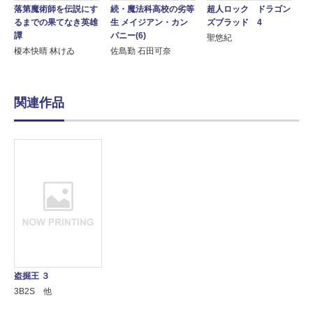
落第魔術師を伝説にす
続・魔法科高校の劣等
超人ロック ドラゴン
るまでの果てなき英雄
生 メイジアン・カン
ズブラッド 4
譚
パニー(6)
聖悠紀
榎本快晴 林けゐ
佐島勤 石田可奈
関連作品
盗掘王 ３
3B2S 他