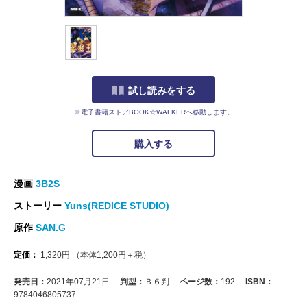
試し読みをする
※電子書籍ストアBOOK☆WALKERへ移動します。
購入する
漫画
3B2S
ストーリー
Yuns(REDICE STUDIO)
原作
SAN.G
定価：
1,320
円
（本体
1,200
円＋税）
発売日：
2021年07月21日
判型：
Ｂ６判
ページ数：
192
ISBN：
9784046805737