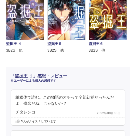
盗掘王 ４
盗掘王５
盗掘王６
3B2S 他
3B2S 他
3B2S 他
「盗掘王 １」感想・レビュー
※ユーザーによる個人の感想です
紙媒体で読む。この物語のオチって全部幻覚だったんだ
よ、残念だね、じゃないか？
チタレンコ
2022年08月30日
3
人がナイス！しています