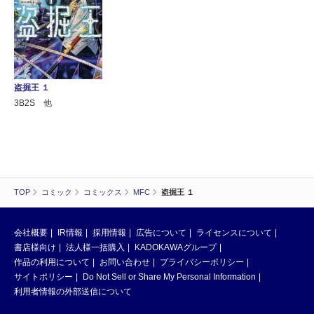
盗掘王 １
3B2S 他
TOP
コミック
コミックス
MFC
盗掘王 １
会社概要
IR情報
採用情報
広告について
ライセンスについて
書店様向け
法人様一括購入
KADOKAWAグループ
作品の利用について
お問い合わせ
プライバシーポリシー
サイトポリシー
Do Not Sell or Share My Personal Information
利用者情報の外部送信について