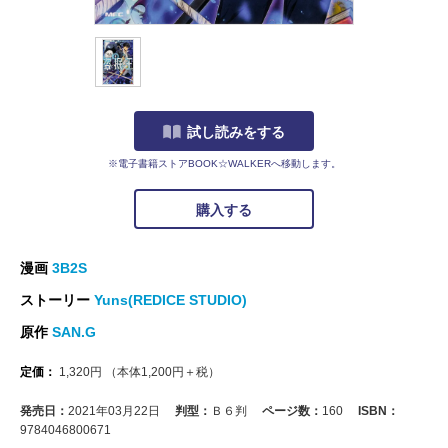
試し読みをする
※電子書籍ストアBOOK☆WALKERへ移動します。
購入する
漫画
3B2S
ストーリー
Yuns(REDICE STUDIO)
原作
SAN.G
定価：
1,320
円
（本体
1,200
円＋税）
発売日：
2021年03月22日
判型：
Ｂ６判
ページ数：
160
ISBN：
9784046800671