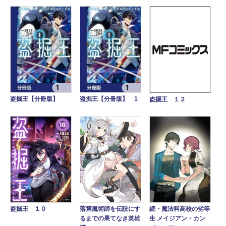
盗掘王【分冊版】
盗掘王【分冊版】 1
盗掘王 １２
落第魔術師を伝説にす
続・魔法科高校の劣等
盗掘王 １０
るまでの果てなき英雄
生 メイジアン・カン