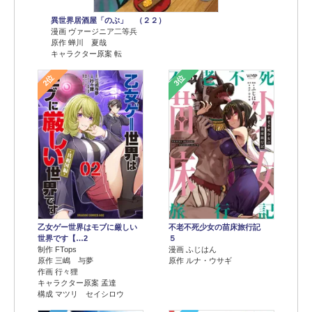
異世界居酒屋「のぶ」 （２２）
漫画 ヴァージニア二等兵
原作 蝉川 夏哉
キャラクター原案 転
2位
3位
乙女ゲー世界はモブに厳しい
不老不死少女の苗床旅行記
世界です【…2
５
制作 FTops
漫画 ふじはん
原作 三嶋 与夢
原作 ルナ・ウサギ
作画 行々狸
キャラクター原案 孟達
構成 マツリ セイシロウ