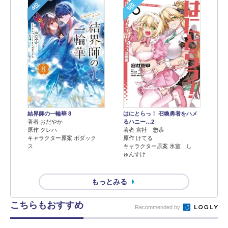
4位
5位
結界師の一輪華 8
はにとらっ！ 召喚勇者をハメ
著者 おだやか
るハニー…2
原作 クレハ
著者 宮社 惣恭
キャラクター原案 ボダック
原作 けてる
ス
キャラクター原案 氷室 し
ゅんすけ
もっとみる
こちらもおすすめ
Recommended by