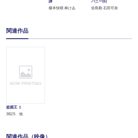
譚
パニー(6)
榎本快晴 林けゐ
佐島勤 石田可奈
関連作品
盗掘王 １
3B2S 他
関連作品（映像）