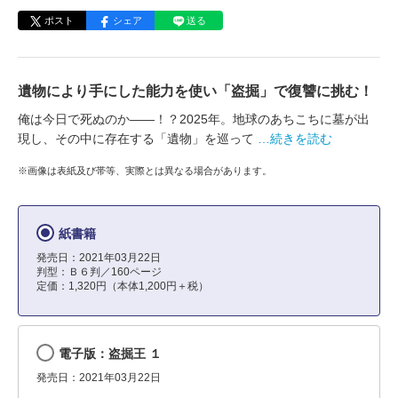
ポスト
シェア
送る
遺物により手にした能力を使い「盗掘」で復讐に挑む！
俺は今日で死ぬのか――！？2025年。地球のあちこちに墓が出
現し、その中に存在する「遺物」を巡って
…続きを読む
※画像は表紙及び帯等、実際とは異なる場合があります。
紙書籍
発売日：2021年03月22日
判型：Ｂ６判／160ページ
定価：1,320円（本体1,200円＋税）
電子版：盗掘王 １
発売日：2021年03月22日