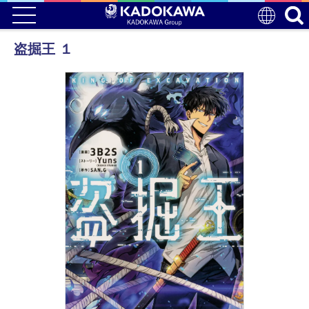
盗掘王 １