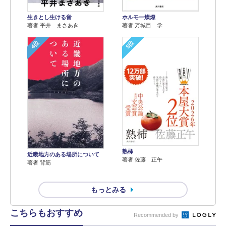
生きとし生ける音
ホルモー燦燦
著者 平井 まさあき
著者 万城目 学
4位
5位
熟柿
近畿地方のある場所について
著者 佐藤 正午
著者 背筋
もっとみる
こちらもおすすめ
Recommended by