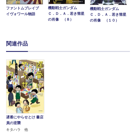
機動戦士ガンダム
ファントムブレイブ
機動戦士ガンダム
Ｃ．Ｄ．Ａ．若き彗星
イヴォワール物語
Ｃ．Ｄ．Ａ．若き彗星
の肖像 （８）
の肖像 （１０）
関連作品
遅番にやらせとけ 書店
員の逆襲
キタハラ 他