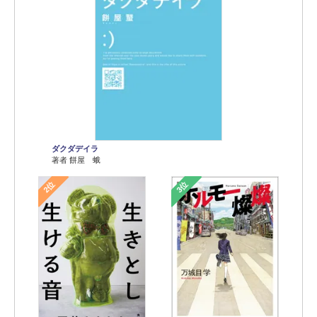
ダクダデイラ
著者 餅屋 蛾
2位
3位