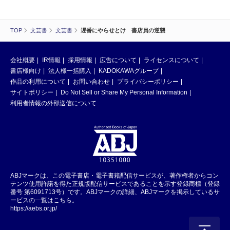
TOP
文芸書
文芸書
遅番にやらせとけ 書店員の逆襲
会社概要
IR情報
採用情報
広告について
ライセンスについて
書店様向け
法人様一括購入
KADOKAWAグループ
作品の利用について
お問い合わせ
プライバシーポリシー
サイトポリシー
Do Not Sell or Share My Personal Information
利用者情報の外部送信について
ABJマークは、この電子書店・電子書籍配信サービスが、著作権者からコン
テンツ使用許諾を得た正規版配信サービスであることを示す登録商標（登録
番号 第6091713号）です。ABJマークの詳細、ABJマークを掲示しているサ
ービスの一覧はこちら。
https://aebs.or.jp/