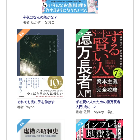
今夜はなんの魚かな？
著者 たかぎ なおこ
2位
3位
それでも光に手を伸ばす
ずる賢い人のための億万長者
著者 Payao
入門 成功…2
著者 佐野 Mykey 義仁
4位
5位