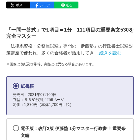
ポスト
シェア
送る
「一問一答式」で1項目＝1分 111項目の重要条文530を
完全マスター
「法律系資格・公務員試験」専門の「伊藤塾」の行政書士試験対
策講座で使われ、多くの合格者が活用してき
…続きを読む
※画像は表紙及び帯等、実際とは異なる場合があります。
紙書籍
発売日：2021年07月09日
判型：Ｂ６変形判／256ページ
定価：1,870円（本体1,700円＋税）
電子版：改訂2版 伊藤塾 1分マスター行政書士 重要条
文編