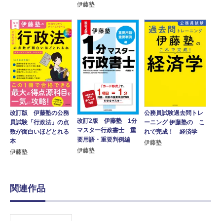
伊藤塾
改訂版 伊藤塾の公務
公務員試験過去問トレ
改訂2版 伊藤塾 1分
員試験「行政法」の点
ーニング 伊藤塾の こ
マスター行政書士 重
数が面白いほどとれる
れで完成！ 経済学
要用語・重要判例編
本
伊藤塾
伊藤塾
伊藤塾
関連作品