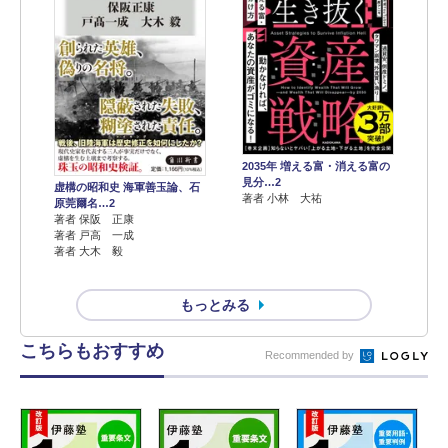
2035年 増える富・消える富の
見分…2
虚構の昭和史 海軍善玉論、石
著者 小林 大祐
原莞爾名…2
著者 保阪 正康
著者 戸高 一成
著者 大木 毅
もっとみる
こちらもおすすめ
Recommended by