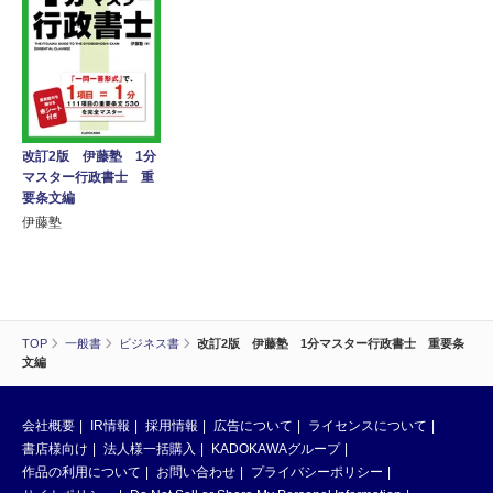
改訂2版 伊藤塾 1分
マスター行政書士 重
要条文編
伊藤塾
TOP
一般書
ビジネス書
改訂2版 伊藤塾 1分マスター行政書士 重要条
文編
会社概要
IR情報
採用情報
広告について
ライセンスについて
書店様向け
法人様一括購入
KADOKAWAグループ
作品の利用について
お問い合わせ
プライバシーポリシー