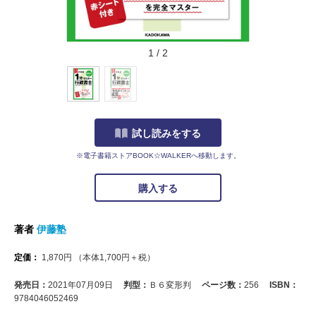
1
/
2
試し読みをする
※電子書籍ストアBOOK☆WALKERへ移動します。
購入する
著者
伊藤塾
定価：
1,870
円
（本体
1,700
円＋税）
発売日：
2021年07月09日
判型：
Ｂ６変形判
ページ数：
256
ISBN：
9784046052469