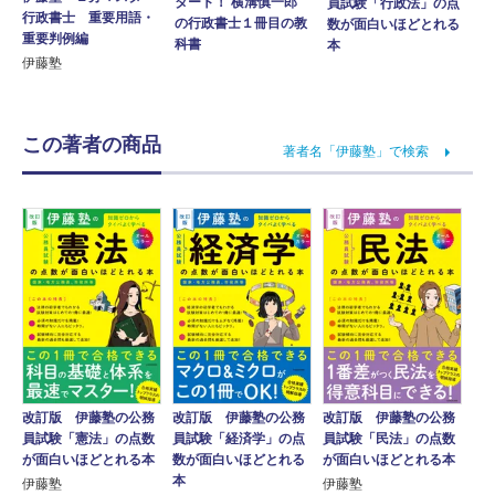
タート！ 横溝慎一郎
員試験「行政法」の点
行政書士 重要用語・
の行政書士１冊目の教
数が面白いほどとれる
重要判例編
科書
本
伊藤塾
この著者の商品
著者名「伊藤塾」で検索
改訂版 伊藤塾の公務
改訂版 伊藤塾の公務
改訂版 伊藤塾の公務
員試験「憲法」の点数
員試験「経済学」の点
員試験「民法」の点数
が面白いほどとれる本
数が面白いほどとれる
が面白いほどとれる本
本
伊藤塾
伊藤塾