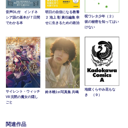
音声DL付 インドネ
明日の自信になる教養
呪ワレタ少年（２）
シア語の基本が７日間
２ 池上 彰 責任編集 幸
彼の秘密を知ってはい
でわかる本
せに生きるための政治
けない
地獄くらやみ花もな
サイレント・ウィッチ
鈴木曉1st写真集 共鳴
き （９）
VII 沈黙の魔女の隠し
ごと
関連作品