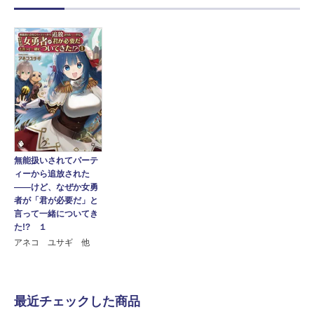
無能扱いされてパーテ
ィーから追放された
――けど、なぜか女勇
者が「君が必要だ」と
言って一緒についてき
た!? １
アネコ ユサギ 他
最近チェックした商品