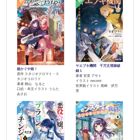
2位
3位
ヤエブキ機関 千万丈塔踏破
超かぐや姫！
録１
原作 スタジオクロマト・ス
著者 安里 アサト
タジオコロリド
イラスト necomi
著者 桐山 なると
世界観イラスト 尾崎 伊万
口絵・本文イラスト うらた
里
あさお
4位
5位