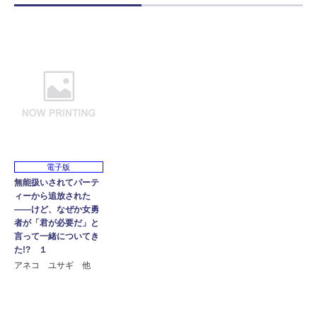
電子版
無能扱いされてパーテ
ィーから追放された
――けど、なぜか女勇
者が「君が必要だ」と
言って一緒についてき
た!? １
アネコ ユサギ 他