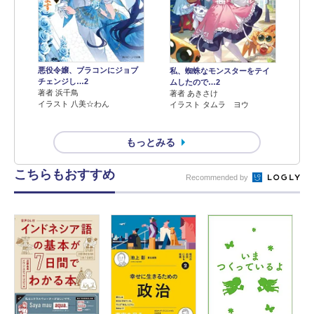
悪役令嬢、ブラコンにジョブ
私、蜘蛛なモンスターをテイ
チェンジし…2
ムしたので…2
著者 浜千鳥
著者 あきさけ
イラスト 八美☆わん
イラスト タムラ ヨウ
もっとみる
こちらもおすすめ
Recommended by