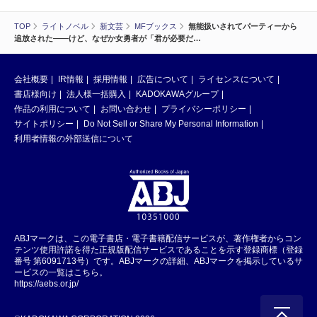
TOP
ライトノベル
新文芸
MFブックス
無能扱いされてパーティーから
追放された――けど、なぜか女勇者が「君が必要だ…
会社概要
IR情報
採用情報
広告について
ライセンスについて
書店様向け
法人様一括購入
KADOKAWAグループ
作品の利用について
お問い合わせ
プライバシーポリシー
サイトポリシー
Do Not Sell or Share My Personal Information
利用者情報の外部送信について
ABJマークは、この電子書店・電子書籍配信サービスが、著作権者からコン
テンツ使用許諾を得た正規版配信サービスであることを示す登録商標（登録
番号 第6091713号）です。ABJマークの詳細、ABJマークを掲示しているサ
ービスの一覧はこちら。
https://aebs.or.jp/