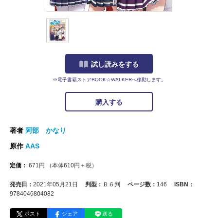
試し読みをする
※電子書籍ストアBOOK☆WALKERへ移動します。
購入する
著者
阿部 かなり
原作
AAS
定価：
671
円
（本体
610
円＋税）
発売日：
2021年05月21日
判型：
Ｂ６判
ページ数：
146
ISBN：
9784046804082
ポスト
シェア
送る