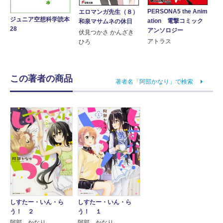
PERSONA5 the Anim
エロマンガ先生（８）
ジュニア空想科学読本
ation 電撃コミック
和泉マサムネの休日
28
アンソロジー
伏見つかさ かんざき
アトラス
ひろ
この著者の商品
著者名「阿部かなり」で検索
しすたー・いん・ら
しすたー・いん・ら
う！ ２
う！ １
阿部 かなり
阿部 かなり