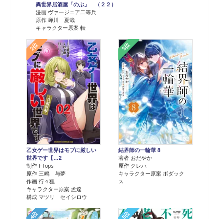
異世界居酒屋「のぶ」 （２２）
漫画 ヴァージニア二等兵
原作 蝉川 夏哉
キャラクター原案 転
2位
3位
乙女ゲー世界はモブに厳しい
結界師の一輪華 8
世界です【…2
著者 おだやか
制作 FTops
原作 クレハ
原作 三嶋 与夢
キャラクター原案 ボダック
作画 行々狸
ス
キャラクター原案 孟達
構成 マツリ セイシロウ
4位
5位