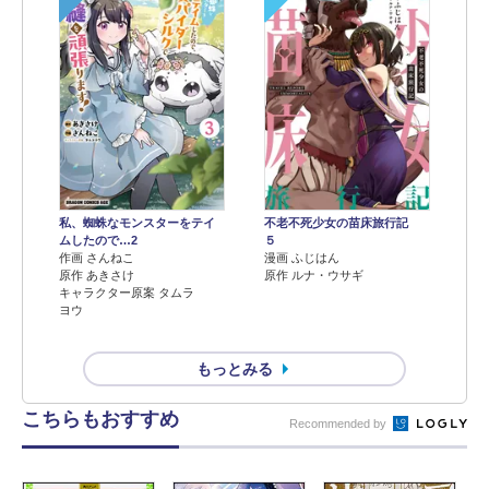
不老不死少女の苗床旅行記
私、蜘蛛なモンスターをテイ
５
ムしたので…2
漫画 ふじはん
作画 さんねこ
原作 ルナ・ウサギ
原作 あきさけ
キャラクター原案 タムラ
ヨウ
もっとみる
こちらもおすすめ
Recommended by