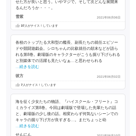
せた方が良いと思う。いやマジで。そして次どんな展開来
るんだろうか・・・。
雪紫
2021年06月06日
37
人がナイス！しています
各校のトップたる大和型の艦長、副長たちの就任エピソー
ドや競闘遊戯会。シロちゃんの比叡就任の顛末などが語ら
れる第8巻。劇場版のキャラクターがこうも掘り下げられる
と別媒体での活躍も見たいなぁ…と思わせられる
…続きを読む
彼方
2021年06月02日
7
人がナイス！しています
海を征く少女たちの物語、『ハイスクール・フリート』コ
ミカライズ第8巻。今回は劇場版で登場した先輩たちの話
と、劇場版の少し後の話。相変わらず何気ないシーンでの
キャラの掘り下げ方が良すぎる…。まだちょっと幼
…続きを読む
せんにん
2021年06月10日