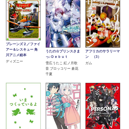
プレーンズ２／ファイ
アー＆レスキュー 角
うたの☆プリンスさま
アフリカのサラリーマ
川アニメ絵本
っ♪Ｄｅｂｕｔ
ン （3）
ディズニー
雪広うたこ 紅ノ月歌
ガム
音 ブロッコリー 倉花
千夏