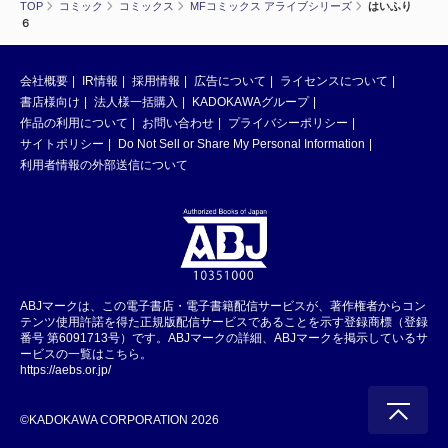
TOP
コミック
コミックス
MFコミックス アライブシリーズ
はいふり
６
会社概要
IR情報
採用情報
広告について
ライセンスについて
書店様向け
法人様一括購入
KADOKAWAグループ
作品の利用について
お問い合わせ
プライバシーポリシー
サイトポリシー
Do Not Sell or Share My Personal Information
利用者情報の外部送信について
ABJマークは、この電子書店・電子書籍配信サービスが、著作権者からコン
テンツ使用許諾を得た正規版配信サービスであることを示す登録商標（登録
番号 第6091713号）です。ABJマークの詳細、ABJマークを掲示しているサ
ービスの一覧はこちら。
https://aebs.or.jp/
©KADOKAWA CORPORATION 2026