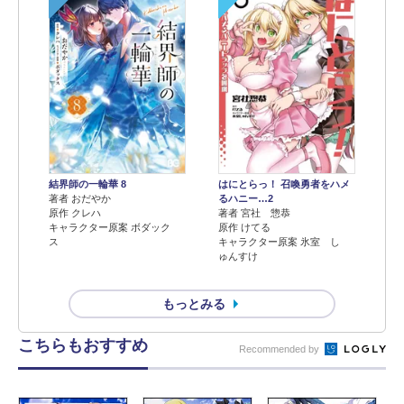
結界師の一輪華 8
はにとらっ！ 召喚勇者をハメ
著者 おだやか
るハニー…2
原作 クレハ
著者 宮社 惣恭
キャラクター原案 ボダック
原作 けてる
ス
キャラクター原案 氷室 し
ゅんすけ
もっとみる
こちらもおすすめ
Recommended by