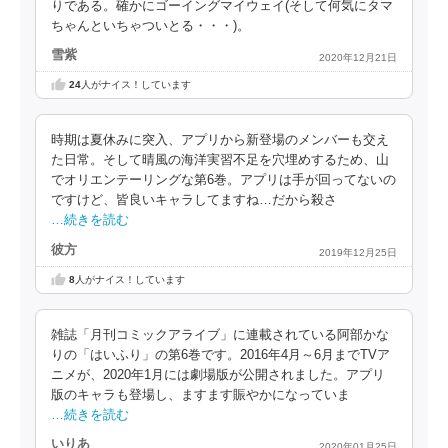
りである。確かにゴーイングマイウェイ(そして何気にタマ
ちゃんといちゃついとる・・・)。
雪紫
2020年12月21日
24
人がナイス！しています
時期は夏休みに突入、アプリから新登場のメンバーも交え
た日常。そして晴風の海洋実習不足を穴埋めするため、山
でオリエンテーリングな第6巻。アプリは手が回ってないの
ですけど、皆良いキャラしてますね…だから殺さ
…続きを読む
彼方
2019年12月25日
8
人がナイス！しています
雑誌「月刊コミックアライブ」に連載されている阿部かな
りの「はいふり」の第6巻です。2016年4月～6月までTVア
ニメが、2020年1月には劇場版が公開されました。アプリ
版のキャラも登場し、ますます賑やかになっていま
…続きを読む
いりあ
2020年01月25日