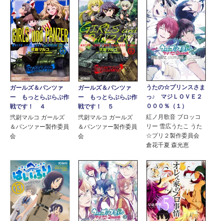
うたの☆プリンスさま
ガールズ＆パンツァ
ガールズ＆パンツァ
っ♪ マジＬＯＶＥ２
ー もっとらぶらぶ作
ー もっとらぶらぶ作
０００％（１）
戦です！ ５
戦です！ ４
紅ノ月歌音 ブロッコ
弐尉マルコ ガールズ
弐尉マルコ ガールズ
リー 雪広うたこ うた
＆パンツァー製作委員
＆パンツァー製作委員
☆プリ２製作委員会
会
会
倉花千夏 森光恵