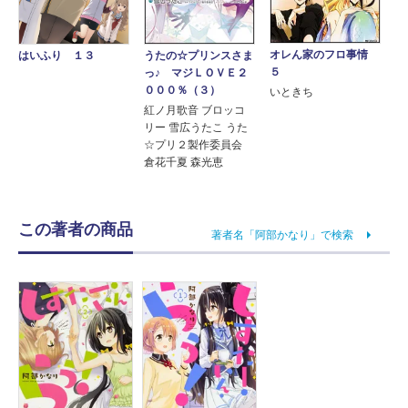
オレん家のフロ事情
うたの☆プリンスさま
はいふり １３
５
っ♪ マジＬＯＶＥ２
０００％（３）
いときち
紅ノ月歌音 ブロッコ
リー 雪広うたこ うた
☆プリ２製作委員会
倉花千夏 森光恵
この著者の商品
著者名「阿部かなり」で検索