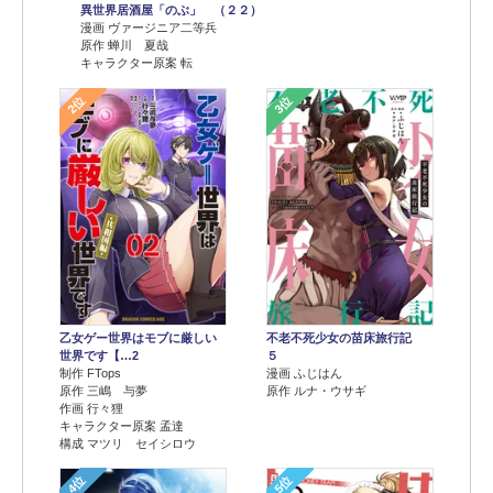
異世界居酒屋「のぶ」 （２２）
漫画 ヴァージニア二等兵
原作 蝉川 夏哉
キャラクター原案 転
2位
3位
乙女ゲー世界はモブに厳しい
不老不死少女の苗床旅行記
世界です【…2
５
制作 FTops
漫画 ふじはん
原作 三嶋 与夢
原作 ルナ・ウサギ
作画 行々狸
キャラクター原案 孟達
構成 マツリ セイシロウ
4位
5位