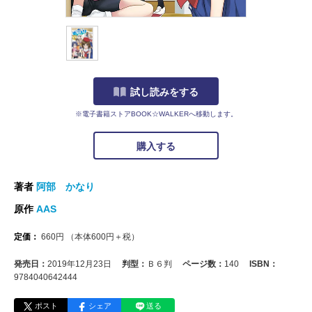
試し読みをする
※電子書籍ストアBOOK☆WALKERへ移動します。
購入する
著者
阿部 かなり
原作
AAS
定価：
660
円
（本体
600
円＋税）
発売日：
2019年12月23日
判型：
Ｂ６判
ページ数：
140
ISBN：
9784040642444
ポスト
シェア
送る