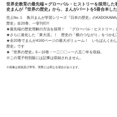
世界史教育の最先端＝グローバル・ヒストリーを採用した
史まんが『世界の歴史』から、まんがパートを5冊合本し
売上No.１ 角川まんが学習シリーズ『日本の歴史』のKADOKAW
歴史』全20巻、一挙刊行!!
★最先端の歴史理解の方法を採用！ 「グローバル・ヒストリー」
★さらに進化した「東大流」！ 歴史の「横のつながり」をつかむ
★全20巻でまんが4160ページの最大ボリューム！ いちばんくわ
歴史』です
★『世界の歴史』6～10巻・一二〇〇～一八五〇年を収録。
※この電子特別版には記事は収録されません。
※画像は表紙及び帯等、実際とは異なる場合があります。