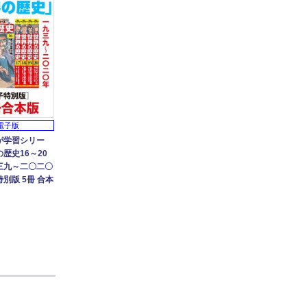
電子版
が学習シリー
歴史16～20
三九～二〇二〇
別版 5冊 合本