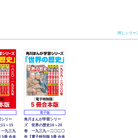
同じシリー
版
電子版
習シリー
角川まんが学習シリー
11～15
ズ 世界の歴史16～20
～一九三九
巻 一九三九～二〇二〇
 5冊 合本
年【電子特別版 5冊 合本