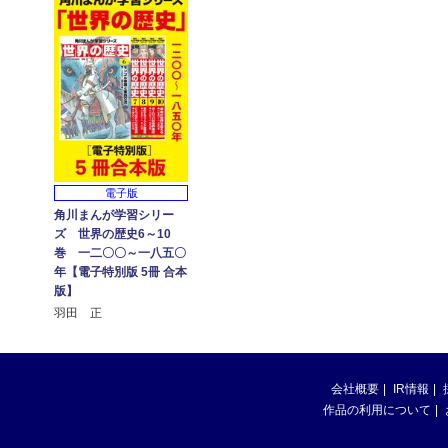
電子版
角川まんが学習シリー
ズ 世界の歴史6～10
巻 一二〇〇～一八五〇
年【電子特別版 5冊 合本
版】
羽田 正
会社概要
IR情報
作品の利用について