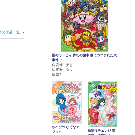
ズの作品一覧
星のカービィ 夢幻の歯車 霧につつまれた大
事件!?
作 高瀬 美恵
絵 苅野 タウ
絵 ぽと
2位
3位
ちろぴの なぞなぞ
放課後チェンジ 南
ブック