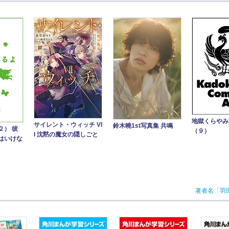
地獄くらや
サイレント・ウィッチ VI
鈴木曉1st写真集 共鳴
２） 彼
（９）
I 沈黙の魔女の隠しごと
はいけな
著者名「羽