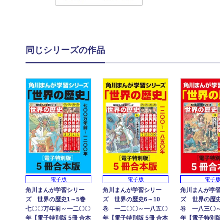
同じシリーズの作品
電子版
電子版
電子
角川まんが学習シリー
角川まんが学習シリー
角川まんが学
ズ 世界の歴史1～5巻
ズ 世界の歴史6～10
ズ 世界の歴史
七〇〇万年前～一二〇〇
巻 一二〇〇～一八五〇
巻 一八三〇
年【電子特別版 5冊 合本
年【電子特別版 5冊 合本
年【電子特別版