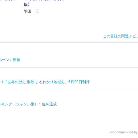
版】
羽田 正
この書誌の関連トピ
ペーン』開催
ズより『世界の歴史 別巻 まるわかり地域史』6月29日刊行
ンキング（ジャンル別）１位を達成
Recommended b