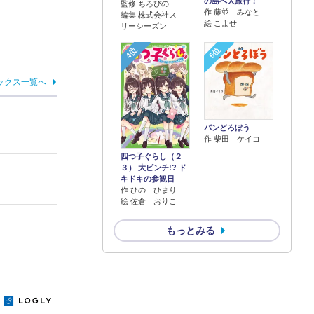
の島へ大旅行！
監修 ちろぴの
作 藤並 みなと
編集 株式会社ス
絵 こよせ
リーシーズン
4位
5位
ックス一覧へ
パンどろぼう
作 柴田 ケイコ
四つ子ぐらし（２
３） 大ピンチ!? ド
キドキの参観日
作 ひの ひまり
絵 佐倉 おりこ
もっとみる
y