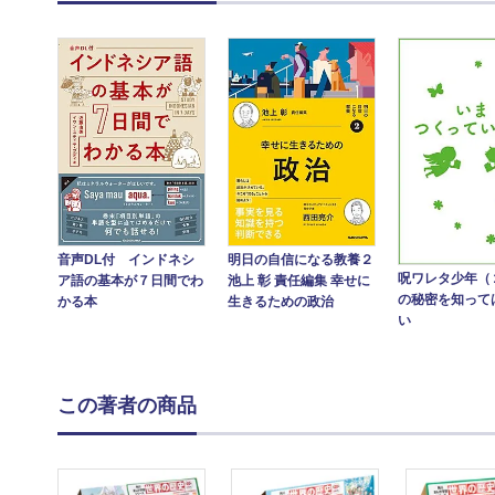
音声DL付 インドネシ
明日の自信になる教養２
呪ワレタ少年（
ア語の基本が７日間でわ
池上 彰 責任編集 幸せに
の秘密を知って
かる本
生きるための政治
い
この著者の商品