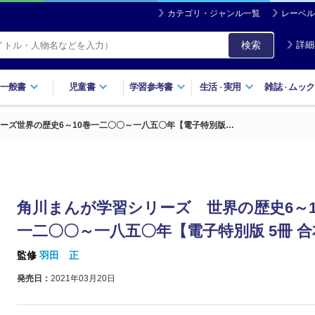
カテゴリ・ジャンル一覧
レーベル
検索
詳細
一般書
児童書
学習参考書
生活
実用
雑誌
ムック
・
・
ーズ世界の歴史6～10巻一二〇〇～一八五〇年【電子特別版…
角川まんが学習シリーズ 世界の歴史6～
一二〇〇～一八五〇年【電子特別版 5冊 
監修
羽田 正
発売日：
2021年03月20日