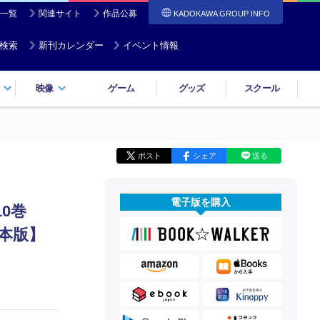
一覧
関連サイト
作品公募
KADOKAWA GROUP INFO
検索
新刊カレンダー
イベント情報
映像
ゲーム
グッズ
スクール
ポスト
シェア
送る
電子版を購入
10巻
合本版】