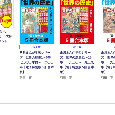
習シリー
 3大特
セット
電子版
電子版
角川まんが学習シリー
角川まんが学習シリー
角川まん
ズ 世界の歴史1～5巻
ズ 世界の歴史11～15
ズ 世界の
七〇〇万年前～一二〇〇
巻 一八三〇～一九三九
巻 一九
年【電子特別版 5冊 合本
年【電子特別版 5冊 合本
年【電子特
版】
版】
版】
羽田 正
羽田 正
羽田 正