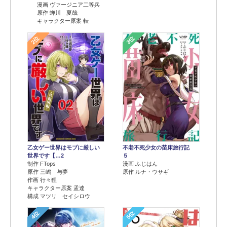
漫画 ヴァージニア二等兵
原作 蝉川 夏哉
キャラクター原案 転
2位
3位
乙女ゲー世界はモブに厳しい
不老不死少女の苗床旅行記
世界です【…2
５
制作 FTops
漫画 ふじはん
原作 三嶋 与夢
原作 ルナ・ウサギ
作画 行々狸
キャラクター原案 孟達
構成 マツリ セイシロウ
4位
5位