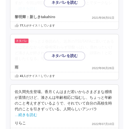
すが、今回は明日香が登場し絡んでくることでダークなシ
…続きを読む
黎明卿：新しきtakahiro
2021年08月01日
77
人がナイス！しています
やっと２巻読めた。近所のTSUTAYAに置いてある
とは思わなかった😂相変わらず甘酸っぱい。焦れったいけ
ど湊さんが絆されて行ってるのでシンくん、頑張れ！と応
援したくなる。可愛い二人です。
雨
2022年06月26日
41
人がナイス！しています
佐久間先生登場。香月くんはまだ若いからさまざまな感情
が直情だけど、湊さんは年齢相応に悩むし、ちょっと年齢
のこと考えすぎているようで、それでいて自分の高校生時
代のことを引きずっている。人間らしいアンバラ
…続きを読む
りらこ
2022年07月10日