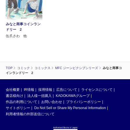
みなと商事コインラン
ドリー 2
缶爪さわ 他
TOP
コミック
コミックス
MFC ジーンピクシブシリーズ
みなと商事コ
インランドリー 2
会社概要
IR情報
採用情報
広告について
ライセンスについて
書店様向け
法人様一括購入
KADOKAWAグループ
作品の利用について
お問い合わせ
プライバシーポリシー
サイトポリシー
Do Not Sell or Share My Personal Information
利用者情報の外部送信について