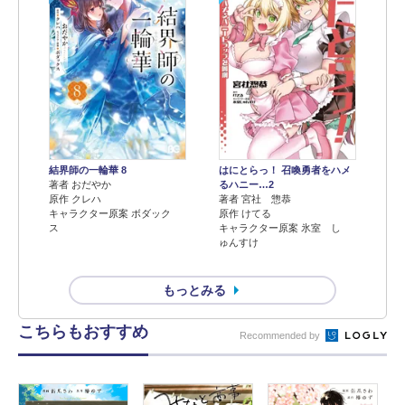
結界師の一輪華 8
はにとらっ！ 召喚勇者をハメ
著者 おだやか
るハニー…2
原作 クレハ
著者 宮社 惣恭
キャラクター原案 ボダック
原作 けてる
ス
キャラクター原案 氷室 し
ゅんすけ
もっとみる
こちらもおすすめ
Recommended by