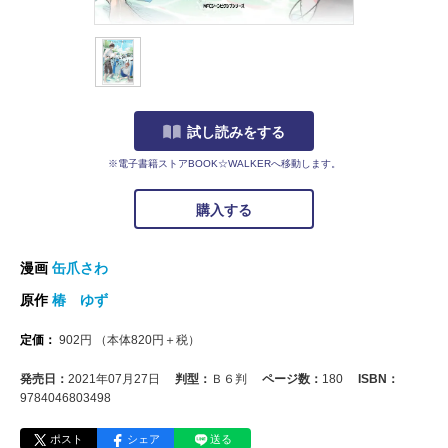
試し読みをする
※電子書籍ストアBOOK☆WALKERへ移動します。
購入する
漫画
缶爪さわ
原作
椿 ゆず
定価：
902
円
（本体
820
円＋税）
発売日：
2021年07月27日
判型：
Ｂ６判
ページ数：
180
ISBN：
9784046803498
ポスト
シェア
送る