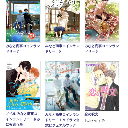
みなと商事コインラン
みなと商事コインラン
みなと商事コインラン
ドリー 6
ドリー 5
ドリー 7
ノベル みなと商事コ
恋の呪文
みなと商事コインラン
インランドリー きみ
ドリー ＴＶドラマ公
おおやかずみ
に夜這う星
式ビジュアルブック