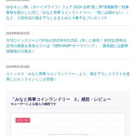
ゆるキュンBL（ボーイズライフ）フェア 2024 企画“第二弾”情報解禁！対象
書籍を購入した方に『みなと商事コインランドリー』『君には届かない。』
など、人気作品の描き下ろしをまとめた小冊子をプレゼント‼
2023年06月15日
月刊コミックジーン7月号が2023年6月15日（木）に発売！ 創刊12周年記
念号の表紙＆巻頭カラーは『SERVAMP-サーヴァンプ-』、裏表紙には豪華
連載陣が大集合！
2023年01月19日
コミックス「みなと商事コインランドリー」より、描き下ろしイラストを使
用したオンラインくじが登場！
「みなと商事コインランドリー 2」感想・レビュー
※ユーザーによる個人の感想です
シンと湊の物語第2巻！はあ〜、シンの湊への愛が
ますます重症化してきているのが面白い！クールなシンが
湊に見せる恋する男子な青春MAX甘酸っぱさが最高なので