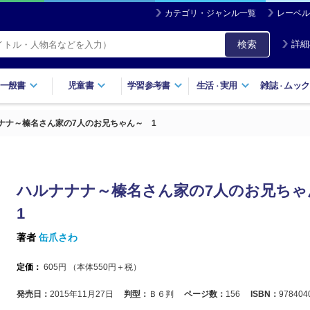
カテゴリ・ジャンル一覧
レーベル
検索
詳細
一般書
児童書
学習参考書
生活
実用
雑誌
ムック
・
・
ナナ～榛名さん家の7人のお兄ちゃん～ 1
ハルナナナ～榛名さん家の7人のお兄ち
1
著者
缶爪さわ
定価：
605
円 （本体
550
円＋税）
発売日：
2015年11月27日
判型：
Ｂ６判
ページ数：
156
ISBN：
978404