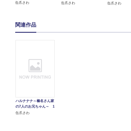
缶爪さわ
缶爪さわ
缶爪さわ
関連作品
ハルナナナ～榛名さん家
の7人のお兄ちゃん～ 1
缶爪さわ