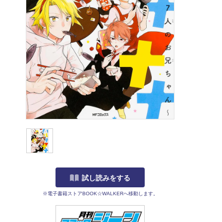
試し読みをする
※電子書籍ストアBOOK☆WALKERへ移動します。