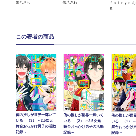
缶爪さわ
缶爪さわ
ｆａｉｒｙｓ 
る
この著者の商品
俺の推しが世界一輝いて
俺の推しが世界一輝いて
俺の推しが世
いる （3） ～2.5次元
いる （2） ～2.5次元
いる （1） ～
舞台おっかけ男子の活動
舞台おっかけ男子の活動
舞台おっかけ
記録～
記録～
記録～