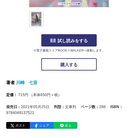
試し読みをする
※電子書籍ストアBOOK☆WALKERへ移動します。
購入する
著者
川崎 七音
定価：
715
円
（本体
650
円＋税）
発売日：
2021年05月25日
判型：
文庫判
ページ数：
288
ISBN：
9784049137521
ポスト
シェア
送る