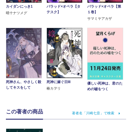
バラッド×オペラ【タ
カイダンにっき1
バラッド×オペラ【第
テスク】
１巻】
晴十ナツメグ
サマミヤアカザ
死神さん、やさしく殺
死神に嫁ぐ日III
優しい死神は、君のた
してキスをして
椿カヲリ
めの嘘をつく
この著者の商品
著者名「川崎七音」で検索