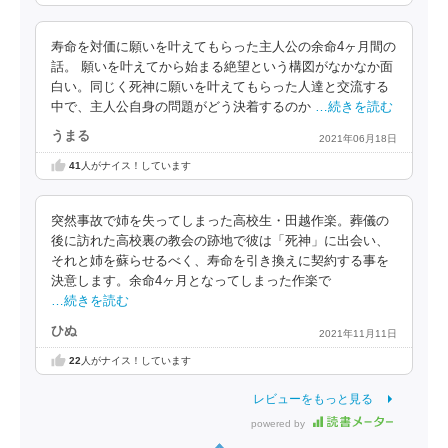
寿命を対価に願いを叶えてもらった主人公の余命4ヶ月間の
話。 願いを叶えてから始まる絶望という構図がなかなか面
白い。同じく死神に願いを叶えてもらった人達と交流する
中で、主人公自身の問題がどう決着するのか
…続きを読む
うまる
2021年06月18日
41
人がナイス！しています
突然事故で姉を失ってしまった高校生・田越作楽。葬儀の
後に訪れた高校裏の教会の跡地で彼は「死神」に出会い、
それと姉を蘇らせるべく、寿命を引き換えに契約する事を
決意します。余命4ヶ月となってしまった作楽で
…続きを読む
ひぬ
2021年11月11日
22
人がナイス！しています
レビューをもっと見る
powered by