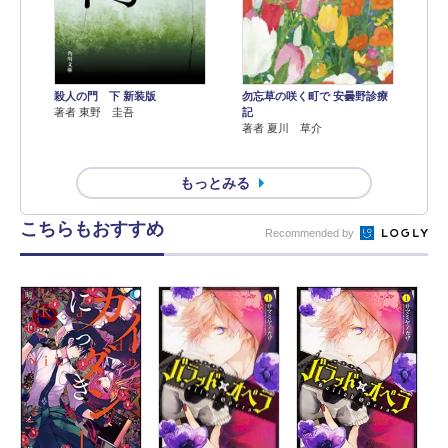
殺人の門 下 新装版
勿忘草の咲く町で 安曇野診療
著者 東野 圭吾
記
著者 夏川 草介
もっとみる
こちらもおすすめ
Recommended by