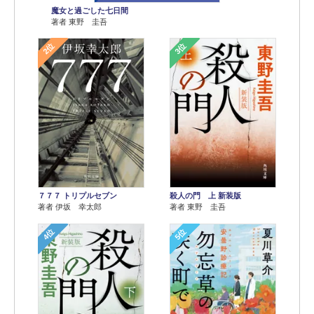
魔女と過ごした七日間
著者 東野 圭吾
2位
3位
７７７ トリプルセブン
殺人の門 上 新装版
著者 伊坂 幸太郎
著者 東野 圭吾
4位
5位