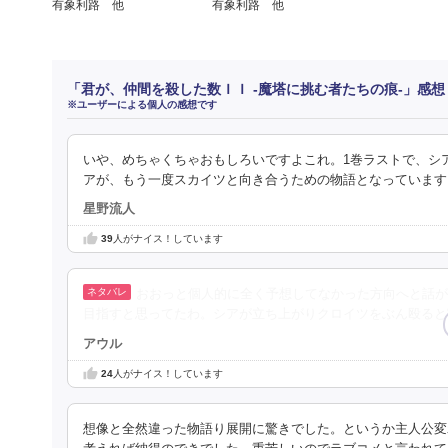
有象利路 他
有象利路 他
「君が、仲間を殺した数ＩＩ ‐魔塔に挑む者たちの痕‐」感
※ユーザーによる個人の感想です
いや、めちゃくちゃおもしろいですよこれ。1巻ラストで、シ
アが、もう一度スカイツと向き合うための物語となっています
星野流人
39
人がナイス！しています
おおっと個人的に全く予想してなかった方向へと話が
目指すと思ってたわ。シアが立ち上がりクロイツをぶん殴ると
アウル
24
人がナイス！しています
想像と全然違った物語り展開に驚きでした。というか主人公変