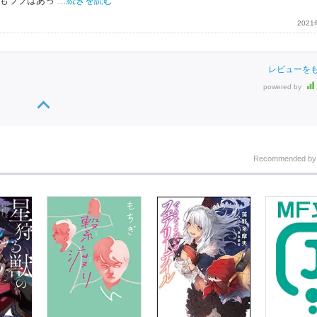
もラブはあっ
…続きを読む
202
レビューを
powered by
Recommended b