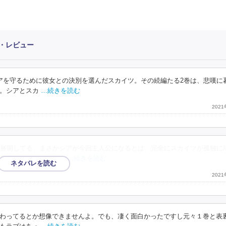
想・レビュー
アを守るために彼女との決別を選んだスカイツ。その続編たる2巻は、悲嘆に
。シアとスカ
…続きを読む
202
展開してる、まさかシアが今回主人公になるとは、完全にスカイツが孤独に
宣言しクロヤが笑うシ
…続きを読む
202
わってるとか想像できませんよ。でも、凄く面白かったですし元々１巻と表