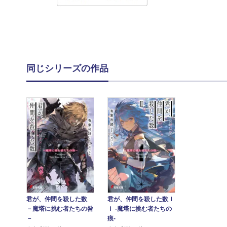
同じシリーズの作品
君が、仲間を殺した数
君が、仲間を殺した数Ｉ
－魔塔に挑む者たちの咎
Ｉ ‐魔塔に挑む者たちの
－
痕‐