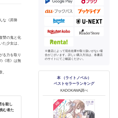
んな《昇降
復讐の鬼と化
いた少女は、
※書店によって現在在庫や取り扱いがない場
がる力を取り
合がございます。詳しい購入方法は、各書店
のサイトにてご確認ください。
の《塔》は無
章。
本 （ライトノベル）
ベストセラーランキング
KADOKAWA調べ
1位
間を殺し
挑む者た