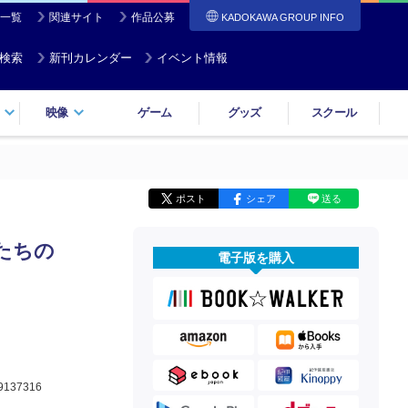
一覧
関連サイト
作品公募
KADOKAWA GROUP INFO
検索
新刊カレンダー
イベント情報
映像
ゲーム
グッズ
スクール
ポスト
シェア
送る
たちの
電子版を購入
9137316