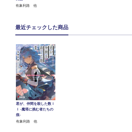
有象利路 他
最近チェックした商品
君が、仲間を殺した数Ｉ
Ｉ ‐魔塔に挑む者たちの
痕‐
有象利路 他