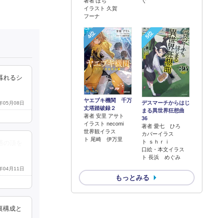
著者 ぽち
ぐ
イラスト 久賀
フーナ
4位
5位
暮れるシ
ヤエブキ機関 千万
デスマーチからはじ
1年05月08日
丈塔踏破録２
まる異世界狂想曲
著者 安里 アサト
36
イラスト necomi
著者 愛七 ひろ
世界観イラス
カバーイラス
ト 尾崎 伊万里
ト ｓｈｒｉ
塔の頂を
口絵・本文イラス
ト 長浜 めぐみ
1年04月11日
もっとみる
裏構成と