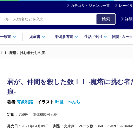
カテゴリ・ジャンル一覧
レーベル
検索
詳細
一般書
児童書
学習参考書
生活
実用
雑誌
ムック
・
・
ＩＩ ‐魔塔に挑む者たちの痕‐
君が、仲間を殺した数ＩＩ ‐魔塔に挑む者
痕‐
著者
有象利路
イラスト
叶世 べんち
定価：
759
円 （本体
690
円＋税）
発売日：
2021年04月09日
判型：
文庫判
ページ数：
360
ISBN：
978404