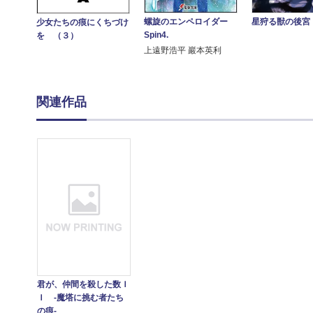
星狩る獣の後宮
螺旋のエンペロイダー
少女たちの痕にくちづけ
Spin4.
を （３）
上遠野浩平 巖本英利
関連作品
君が、仲間を殺した数Ｉ
Ｉ ‐魔塔に挑む者たち
の痕‐