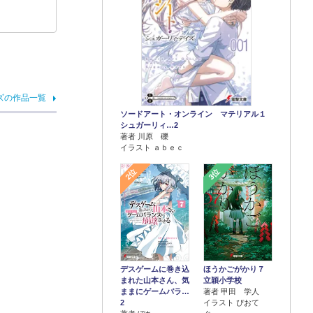
ズの作品一覧
ソードアート・オンライン マテリアル１
シュガーリィ…2
著者 川原 礫
イラスト ａｂｅｃ
2位
3位
デスゲームに巻き込
ほうかごがかり７
まれた山本さん、気
立穎小学校
ままにゲームバラ…
著者 甲田 学人
2
イラスト ぴおて