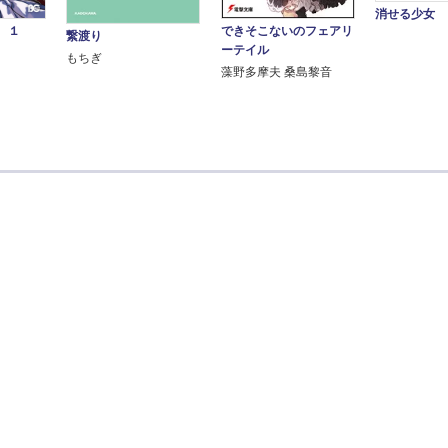
消せる少女
 １
できそこないのフェアリ
繋渡り
ーテイル
もちぎ
藻野多摩夫 桑島黎音