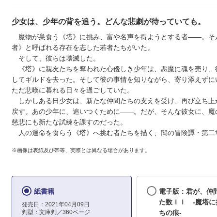
少女は、少年の背を追う。どんな悲劇が待っていても。
魔物が巣食う《塔》に挑み、富や名声を得ようとする者――。そ
者》と呼ばれる存在を志した若者たちがいた。
そして、彼らは壊滅した。
《塔》に親友たちを奪われた心優しき少年は、悪魔に魂を売り、
してギルドを去った。そして彼の事情を知りながら、寄り添えずに
ただ悲嘆に暮れる日々を過ごしていた。
しかしある日少女は、新たな仲間たちの支えを受け、再び立ち上
戻す。あの少年に、追いつくために――。だが、そんな彼女に、魔
慈悲にも新たな試練を課すのだった。
人の運命を食らう《塔》へ挑む者たちを描く、闇の冒険譚・第二
※画像は表紙及び帯等、実際とは異なる場合があります。
紙書籍
電子版：君が、仲
た数ＩＩ ‐魔塔に
発売日：2021年04月09日
判型：文庫判／360ページ
ちの痕‐