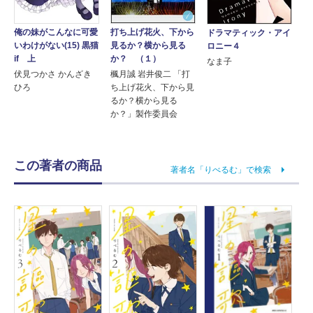
俺の妹がこんなに可愛
打ち上げ花火、下から
ドラマティック・アイ
いわけがない(15) 黒猫
見るか？横から見る
ロニー４
if 上
か？ （１）
なま子
伏見つかさ かんざき
楓月誠 岩井俊二 「打
ひろ
ち上げ花火、下から見
るか？横から見る
か？」製作委員会
この著者の商品
著者名「りべるむ」で検索