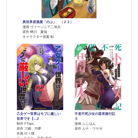
異世界居酒屋「のぶ」 （２２）
漫画 ヴァージニア二等兵
原作 蝉川 夏哉
キャラクター原案 転
2位
3位
乙女ゲー世界はモブに厳しい
不老不死少女の苗床旅行記
世界です【…2
５
制作 FTops
漫画 ふじはん
原作 三嶋 与夢
原作 ルナ・ウサギ
作画 行々狸