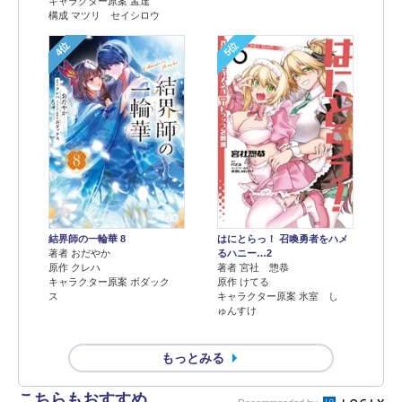
キャラクター原案 孟達
構成 マツリ セイシロウ
4位
5位
結界師の一輪華 8
はにとらっ！ 召喚勇者をハメ
著者 おだやか
るハニー…2
原作 クレハ
著者 宮社 惣恭
キャラクター原案 ボダック
原作 けてる
ス
キャラクター原案 氷室 し
ゅんすけ
もっとみる
こちらもおすすめ