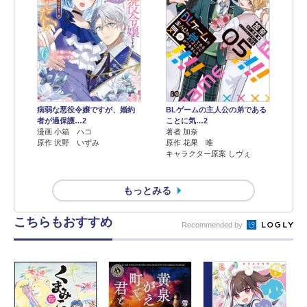
病弱な悪役令嬢ですが、婚約
BLゲームの主人公の弟である
者が過保護…2
ことに気…2
漫画 小箱 ハコ
著者 加奈
原作 沢野 いずみ
原作 花果 唯
キャラクター原案 しヴぇ
もっとみる
こちらもおすすめ
Recommended by