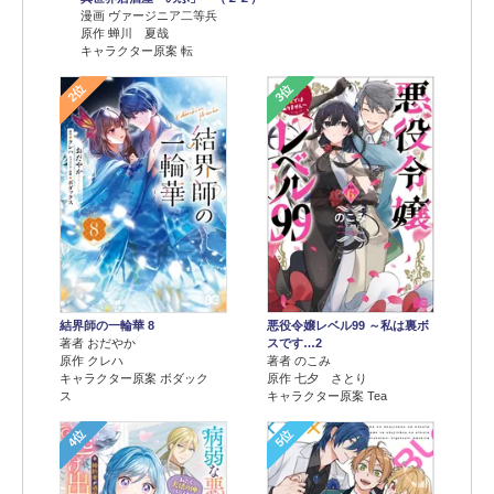
漫画 ヴァージニア二等兵
原作 蝉川 夏哉
キャラクター原案 転
2位
3位
結界師の一輪華 8
悪役令嬢レベル99 ～私は裏ボ
著者 おだやか
スです…2
原作 クレハ
著者 のこみ
キャラクター原案 ボダック
原作 七夕 さとり
ス
キャラクター原案 Tea
4位
5位