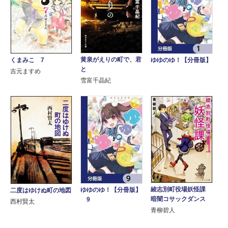
黄泉がえりの町で、君
くまみこ 7
ゆゆのゆ！【分冊版】
と
吉元ますめ
雪富千晶紀
綾志別町役場妖怪課
ゆゆのゆ！【分冊版】
二度はゆけぬ町の地図
暗闇コサックダンス
9
西村賢太
青柳碧人