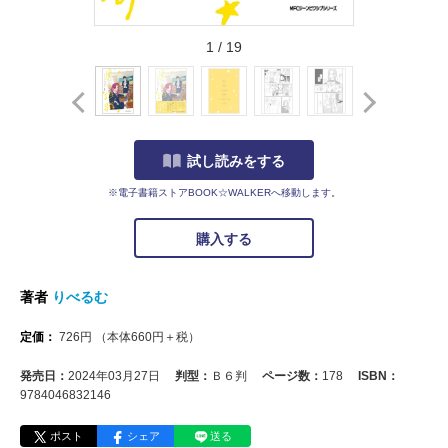
1
/
19
試し読みをする
※電子書籍ストアBOOK☆WALKERへ移動します。
購入する
著者
りべるむ
定価：
726
円
（本体
660
円＋税）
発売日：
2024年03月27日
判型：
Ｂ６判
ページ数：
178
ISBN：
9784046832146
ポスト
シェア
送る