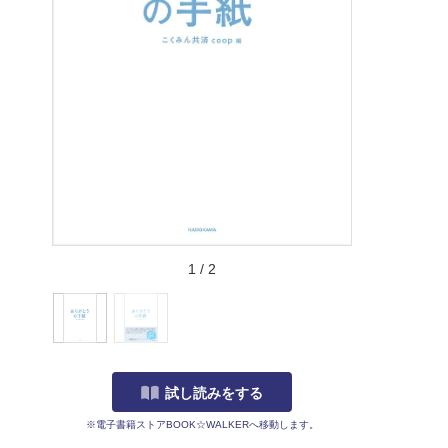
1
/
2
試し読みをする
※電子書籍ストアBOOK☆WALKERへ移動します。