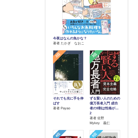
今夜はなんの魚かな？
著者 たかぎ なおこ
2位
3位
それでも光に手を伸
ずる賢い人のための
ばす
億万長者入門 成功
著者 Payao
者の9割は性格が…
2
著者 佐野
Mykey 義仁
4位
5位