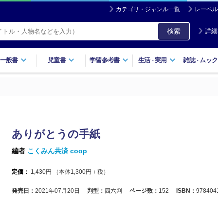
カテゴリ・ジャンル一覧
レーベル
検索
詳細
一般書
児童書
学習参考書
生活
実用
雑誌
ムック
・
・
ありがとうの手紙
編者
こくみん共済 coop
定価：
1,430
円 （本体
1,300
円＋税）
発売日：
2021年07月20日
判型：
四六判
ページ数：
152
ISBN：
978404