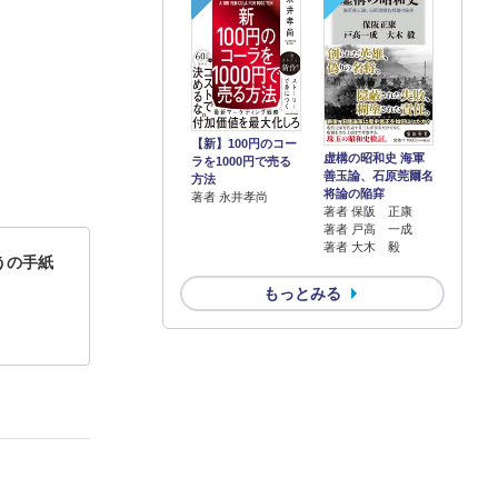
【新】100円のコー
虚構の昭和史 海軍
ラを1000円で売る
善玉論、石原莞爾名
方法
将論の陥穽
著者 永井孝尚
著者 保阪 正康
著者 戸高 一成
著者 大木 毅
うの手紙
もっとみる