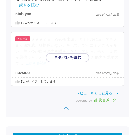
…続きを読む
nishiyan
2021年03月22日
13
人がナイス！しています
★★★☆☆ Web版未読。タイトルに反してあん
まり無双感、爽快感がない。そして、ツッコミどころが多
い。主人公が自分の力を隠そう？としているからか、１巻
が最強キャラとして覚醒するまでだからか？ 能力を隠すの
では
…続きを読む
nawade
2021年02月20日
7
人がナイス！しています
レビューをもっと見る
powered by