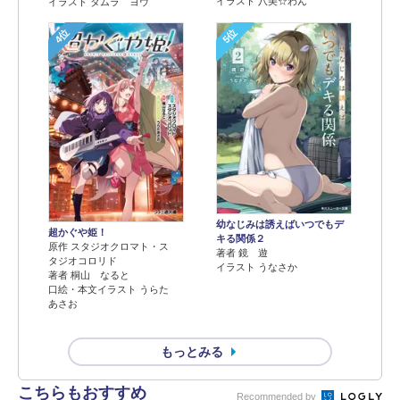
イラスト 八美☆わん
イラスト タムラ ヨウ
4位
5位
幼なじみは誘えばいつでもデ
超かぐや姫！
キる関係２
原作 スタジオクロマト・ス
著者 鏡 遊
タジオコロリド
イラスト うなさか
著者 桐山 なると
口絵・本文イラスト うらた
あさお
もっとみる
こちらもおすすめ
Recommended by