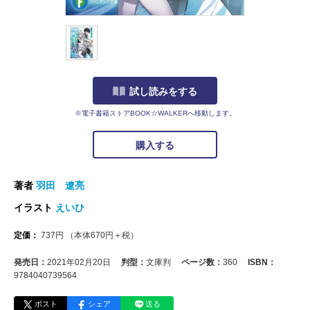
試し読みをする
※電子書籍ストアBOOK☆WALKERへ移動します。
購入する
著者
羽田 遼亮
イラスト
えいひ
定価：
737
円
（本体
670
円＋税）
発売日：
2021年02月20日
判型：
文庫判
ページ数：
360
ISBN：
9784040739564
ポスト
シェア
送る