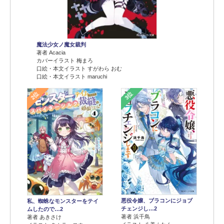
魔法少女ノ魔女裁判
著者 Acacia
カバーイラスト 梅まろ
口絵・本文イラスト すがわら おむ
口絵・本文イラスト maruchi
2位
3位
悪役令嬢、ブラコンにジョブ
私、蜘蛛なモンスターをテイ
チェンジし…2
ムしたので…2
著者 浜千鳥
著者 あきさけ