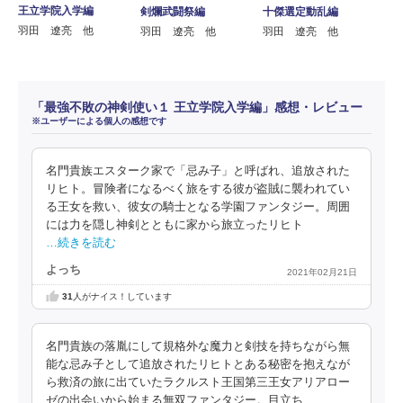
王立学院入学編
剣爛武闘祭編
十傑選定動乱編
羽田 遼亮 他
羽田 遼亮 他
羽田 遼亮 他
「最強不敗の神剣使い１ 王立学院入学編」感想・レビュー
※ユーザーによる個人の感想です
名門貴族エスターク家で「忌み子」と呼ばれ、追放された
リヒト。冒険者になるべく旅をする彼が盗賊に襲われてい
る王女を救い、彼女の騎士となる学園ファンタジー。周囲
には力を隠し神剣とともに家から旅立ったリヒト
…続きを読む
よっち
2021年02月21日
31
人がナイス！しています
名門貴族の落胤にして規格外な魔力と剣技を持ちながら無
能な忌み子として追放されたリヒトとある秘密を抱えなが
ら救済の旅に出ていたラクルスト王国第三王女アリアロー
ゼの出会いから始まる無双ファンタジー。目立ち