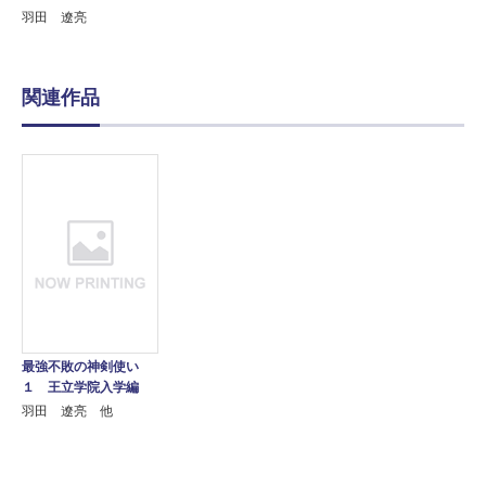
羽田 遼亮
関連作品
最強不敗の神剣使い
１ 王立学院入学編
羽田 遼亮 他