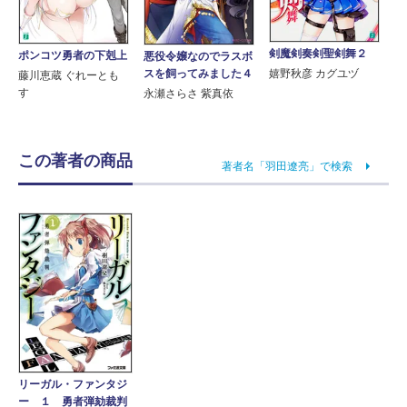
剣魔剣奏剣聖剣舞２
ポンコツ勇者の下剋上
悪役令嬢なのでラスボ
スを飼ってみました４
嬉野秋彦 カグユヅ
藤川恵蔵 ぐれーとも
す
永瀬さらさ 紫真依
この著者の商品
著者名「羽田遼亮」で検索
リーガル・ファンタジ
ー １ 勇者弾劾裁判