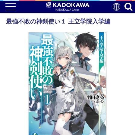
最強不敗の神剣使い１ 王立学院入学編