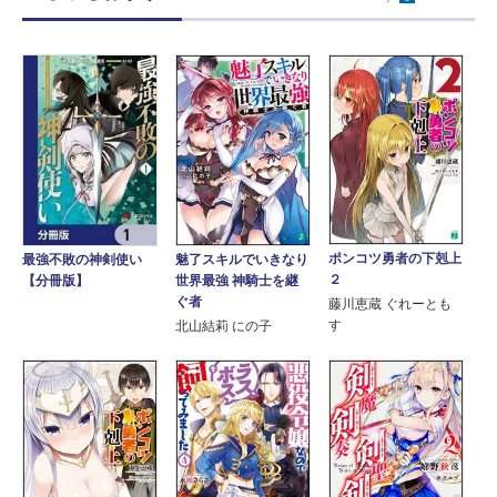
ポンコツ勇者の下剋上
最強不敗の神剣使い
魅了スキルでいきなり
２
【分冊版】
世界最強 神騎士を継
ぐ者
藤川恵蔵 ぐれーとも
す
北山結莉 にの子