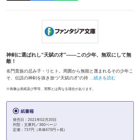
神剣に選ばれし“天賦の才”――この少年、無双にして無
敵！
名門貴族の忌み子・リヒト。周囲から無能と蔑まれるその少年こ
そ、伝説の神剣を抜き放つ“天賦の才”の持
…続きを読む
※画像は表紙及び帯等、実際とは異なる場合があります。
紙書籍
発売日：2021年02月20日
判型：文庫判／360ページ
定価：737円（本体670円＋税）