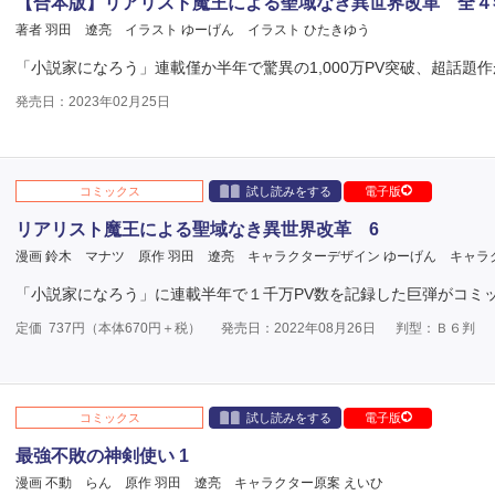
【合本版】リアリスト魔王による聖域なき異世界改革 全４
著者 羽田 遼亮
イラスト ゆーげん
イラスト ひたきゆう
「小説家になろう」連載僅か半年で驚異の1,000万PV突破、超話題
発売日：2023年02月25日
コミックス
試し読みをする
電子版
リアリスト魔王による聖域なき異世界改革 6
漫画 鈴木 マナツ
原作 羽田 遼亮
キャラクターデザイン ゆーげん
キャラ
「小説家になろう」に連載半年で１千万PV数を記録した巨弾がコミ
定価
737
円（本体
670
円＋税）
発売日：2022年08月26日
判型：Ｂ６判
コミックス
試し読みをする
電子版
最強不敗の神剣使い 1
漫画 不動 らん
原作 羽田 遼亮
キャラクター原案 えいひ