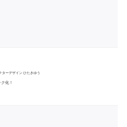
クターデザイン ひたきゆう
ック化！