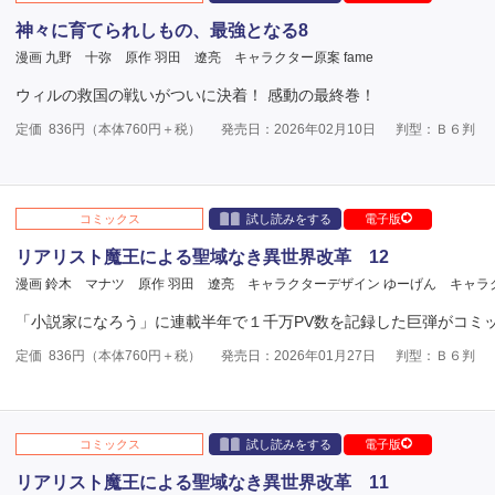
神々に育てられしもの、最強となる8
漫画 九野 十弥
原作 羽田 遼亮
キャラクター原案 fame
ウィルの救国の戦いがついに決着！ 感動の最終巻！
定価
836
円（本体
760
円＋税）
発売日：2026年02月10日
判型：Ｂ６判
コミックス
試し読みをする
電子版
リアリスト魔王による聖域なき異世界改革 12
漫画 鈴木 マナツ
原作 羽田 遼亮
キャラクターデザイン ゆーげん
キャラ
「小説家になろう」に連載半年で１千万PV数を記録した巨弾がコミ
定価
836
円（本体
760
円＋税）
発売日：2026年01月27日
判型：Ｂ６判
コミックス
試し読みをする
電子版
リアリスト魔王による聖域なき異世界改革 11