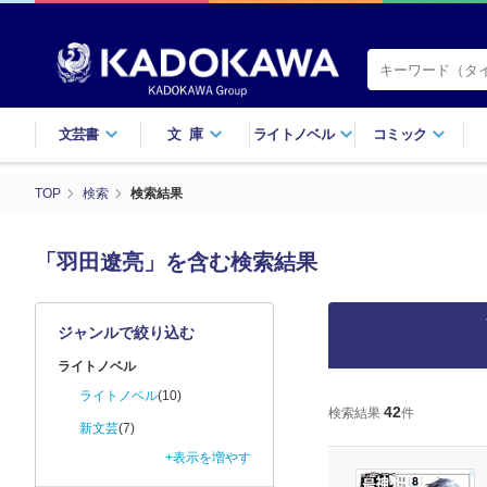
文芸書
文庫
ライトノベル
コミック
TOP
検索
検索結果
「羽田遼亮」を含む検索結果
ジャンルで絞り込む
ライトノベル
ライトノベル
(10)
42
検索結果
件
新文芸
(7)
+表示を増やす