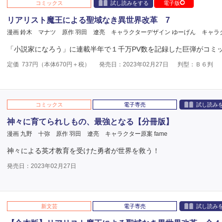
コミックス
試し読みをする
電子版
リアリスト魔王による聖域なき異世界改革 7
漫画 鈴木 マナツ
原作 羽田 遼亮
キャラクターデザイン ゆーげん
キャラ
「小説家になろう」に連載半年で１千万PV数を記録した巨弾がコミ
定価
737
円（本体
670
円＋税）
発売日：2023年02月27日
判型：Ｂ６判
コミックス
電子専売
試し読み
神々に育てられしもの、最強となる【分冊版】
漫画 九野 十弥
原作 羽田 遼亮
キャラクター原案 fame
神々による英才教育を受けた勇者が世界を救う！
発売日：2023年02月27日
新文芸
電子専売
試し読み