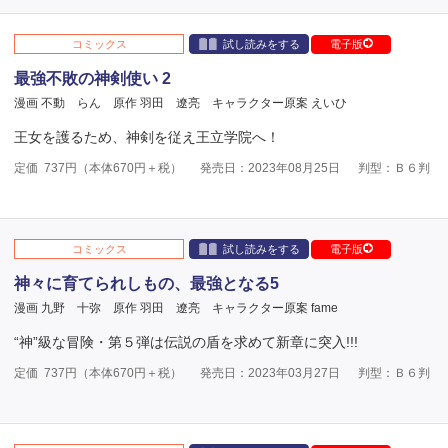
コミックス
試し読みをする
電子版
最強不敗の神剣使い 2
漫画 不動 らん
原作 羽田 遼亮
キャラクター原案 えいひ
王女を護るため、神剣を従え王立学院へ！
定価
737
円（本体
670
円＋税）
発売日：2023年08月25日
判型：Ｂ６判
コミックス
試し読みをする
電子版
神々に育てられしもの、最強となる5
漫画 九野 十弥
原作 羽田 遼亮
キャラクター原案 fame
“神”級な冒険・第５弾は伝説の盾を求めて新章に突入!!!
定価
737
円（本体
670
円＋税）
発売日：2023年03月27日
判型：Ｂ６判