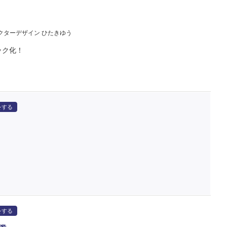
クターデザイン ひたきゆう
ック化！
をする
をする