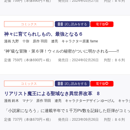
定価
759
円（本体
690
円＋税）
発売日：2024年03月27日
判型：Ｂ６判
コミックス
試し読みをする
電子版
神々に育てられしもの、最強となる６
漫画 九野 十弥
原作 羽田 遼亮
キャラクター原案 fame
“神”級な冒険・第６弾！ウィルの秘密がついに明かされる――!!
定価
759
円（本体
690
円＋税）
発売日：2024年02月26日
判型：Ｂ６判
コミックス
試し読みをする
電子版
リアリスト魔王による聖域なき異世界改革 8
漫画 鈴木 マナツ
原作 羽田 遼亮
キャラクターデザイン ゆーげん
キャラ
「小説家になろう」に連載半年で１千万PV数を記録した巨弾がコミ
定価
737
円（本体
670
円＋税）
発売日：2023年09月26日
判型：Ｂ６判