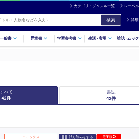
カテゴリ・ジャンル一覧
レーベル
検索
詳細
一般書
児童書
学習参考書
生活
実用
雑誌
ムック
・
・
すべて
書誌
42
件
42
件
コミックス
試し読みをする
電子版