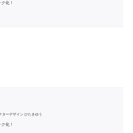
ック化！
クターデザイン ひたきゆう
ック化！