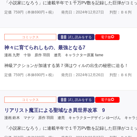
「小説家になろう」に連載半年で１千万PV数を記録した巨弾がコミ
定価
759
円（本体
690
円＋税）
発売日：2024年12月27日
判型：Ｂ６判
コミックス
試し読みをする
電子版
神々に育てられしもの、最強となる7
漫画 九野 十弥
原作 羽田 遼亮
キャラクター原案 fame
神級アクションが加速する第７弾はウィルの出生の秘密に迫る！
定価
759
円（本体
690
円＋税）
発売日：2024年12月26日
判型：Ｂ６判
コミックス
試し読みをする
電子版
リアリスト魔王による聖域なき異世界改革 9
漫画 鈴木 マナツ
原作 羽田 遼亮
キャラクターデザイン ゆーげん
キャラ
「小説家になろう」に連載半年で１千万PV数を記録した巨弾がコミ