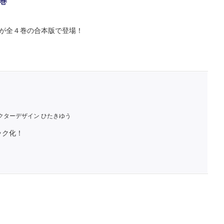
巻
作が全４巻の合本版で登場！
クターデザイン ひたきゆう
ック化！