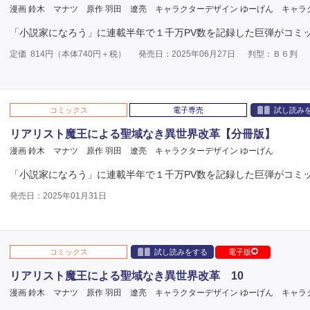
漫画 鈴木 マナツ
原作 羽田 遼亮
キャラクターデザイン ゆーげん
キャラ
「小説家になろう」に連載半年で１千万PV数を記録した巨弾がコミ
定価
814
円（本体
740
円＋税）
発売日：2025年06月27日
判型：Ｂ６判
コミックス
電子専売
試し読み
リアリスト魔王による聖域なき異世界改革【分冊版】
漫画 鈴木 マナツ
原作 羽田 遼亮
キャラクターデザイン ゆーげん
「小説家になろう」に連載半年で１千万PV数を記録した巨弾がコミ
発売日：2025年01月31日
コミックス
試し読みをする
電子版
リアリスト魔王による聖域なき異世界改革 10
漫画 鈴木 マナツ
原作 羽田 遼亮
キャラクターデザイン ゆーげん
キャラ