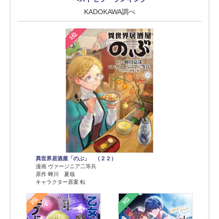
KADOKAWA調べ
1位
異世界居酒屋「のぶ」 （２２）
漫画 ヴァージニア二等兵
原作 蝉川 夏哉
キャラクター原案 転
2位
3位