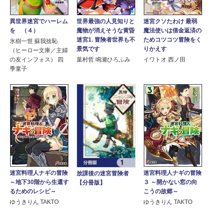
世界最強の人見知りと
異世界迷宮でハーレム
迷宮クソたわけ 最弱
魔物が消えそうな黄昏
を （４）
魔法使いは借金返済の
迷宮1. 冒険者世界も不
ためコツコツ冒険をく
氷樹一世 蘇我捨恥
景気です
りかえす
（ヒーロー文庫／主婦
葉村哲 鳴瀬ひろふみ
の友インフォス） 四
イワトオ 西ノ田
季童子
迷宮料理人ナギの冒険
迷宮料理人ナギの冒険
放課後の迷宮冒険者
３ ～開かない窓の向
～地下30階から生還す
【分冊版】
こうの故郷～
るためのレシピ～
ゆうきりん TAKTO
ゆうきりん TAKTO