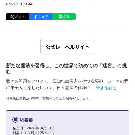
9784041108666
ポスト
シェア
送る
新たな魔法を習得し、この世界で初めての「迷宮」に挑
む――！
数々の難題をクリアし、底知れぬ実力を持つ女薬師・シーラの元
に弟子入りをしたレカン。日々魔法の修練に
…続きを読む
※画像は表紙及び帯等、実際とは異なる場合があります。
紙書籍
発売日：2020年10月10日
判型：Ｂ６判／226ページ