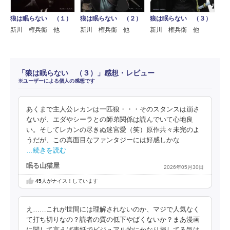
狼は眠らない （１）
狼は眠らない （２）
狼は眠らない （３）
新川 権兵衛 他
新川 権兵衛 他
新川 権兵衛 他
「狼は眠らない （３）」感想・レビュー
※ユーザーによる個人の感想です
あくまで主人公レカンは一匹狼・・・そのスタンスは崩さ
ないが、エダやシーラとの師弟関係は読んでいて心地良
い。そしてレカンの尽きぬ迷宮愛（笑）原作共々未完のよ
うだが、この真面目なファンタジーには好感しかな
…続きを読む
眠る山猫屋
2026年05月30日
45
人がナイス！しています
え……これが世間には理解されないのか、マジで人気なく
て打ち切りなの？読者の質の低下やばくないか？まあ漫画
に関して言えば表紙でビジュアル的にかなり損してる気は