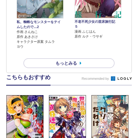
不老不死少女の苗床旅行記
私、蜘蛛なモンスターをテイ
５
ムしたので…2
漫画 ふじはん
作画 さんねこ
原作 ルナ・ウサギ
原作 あきさけ
キャラクター原案 タムラ
ヨウ
もっとみる
こちらもおすすめ
Recommended by