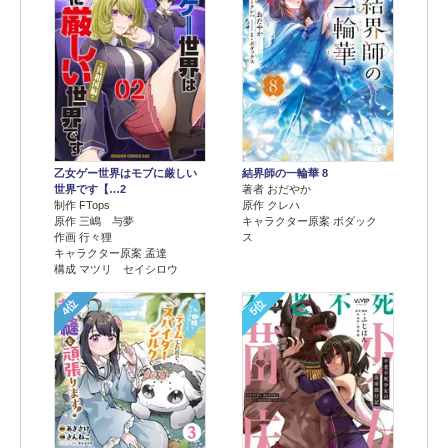
乙女ゲー世界はモブに厳しい
結界師の一輪華 8
世界です【…2
著者 おだやか
制作 FTops
原作 クレハ
原作 三嶋 与夢
キャラクター原案 ボダック
作画 行々狸
ス
キャラクター原案 孟達
構成 マツリ セイシロウ
4位
5位