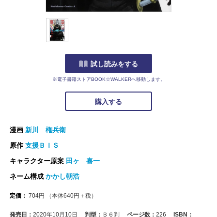
試し読みをする
※電子書籍ストアBOOK☆WALKERへ移動します。
購入する
漫画
新川 権兵衛
原作
支援ＢＩＳ
キャラクター原案
田ヶ 喜一
ネーム構成
かかし朝浩
定価：
704
円
（本体
640
円＋税）
発売日：
2020年10月10日
判型：
Ｂ６判
ページ数：
226
ISBN：