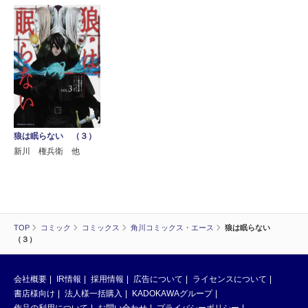
狼は眠らない （３）
新川 権兵衛 他
TOP
コミック
コミックス
角川コミックス・エース
狼は眠らない
（３）
会社概要
IR情報
採用情報
広告について
ライセンスについて
書店様向け
法人様一括購入
KADOKAWAグループ
作品の利用について
お問い合わせ
プライバシーポリシー