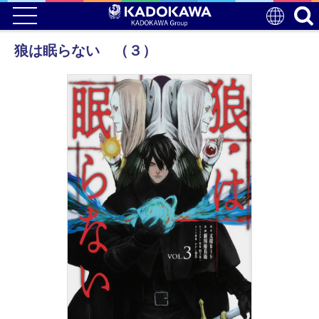
狼は眠らない （３）