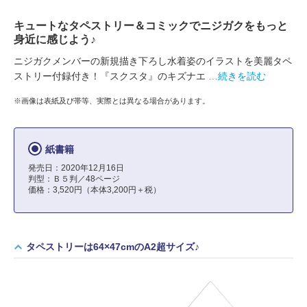
キュートなタペストリー＆コミックでニジガクをもっと
身近に感じよう♪
ニジガクメンバーの新規描き下ろし水着姿のイラストを美麗タペ
ストリー付録付き！『スクスタ』のキズナエ
…続きを読む
※画像は表紙及び帯等、実際とは異なる場合があります。
紙書籍
発売日：2020年12月16日
判型：Ｂ５判／48ページ
価格：3,520円（本体3,200円＋税）
タペストリーは64×47cmのA2超サイズ♪