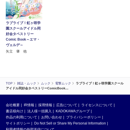
ラブライブ！虹ヶ咲学
園スクールアイドル同
好会タペストリー
Comic Book～エマ・
ヴェルデ～
矢立 肇 他
TOP
雑誌・ムック
ムック
電撃ムック
ラブライブ！虹ヶ咲学園スクール
アイドル同好会タペストリーComicBook…
会社概要
IR情報
採用情報
広告について
ライセンスについて
書店様向け
法人様一括購入
KADOKAWAグループ
作品の利用について
お問い合わせ
プライバシーポリシー
サイトポリシー
Do Not Sell or Share My Personal Information
利用者情報の外部送信について