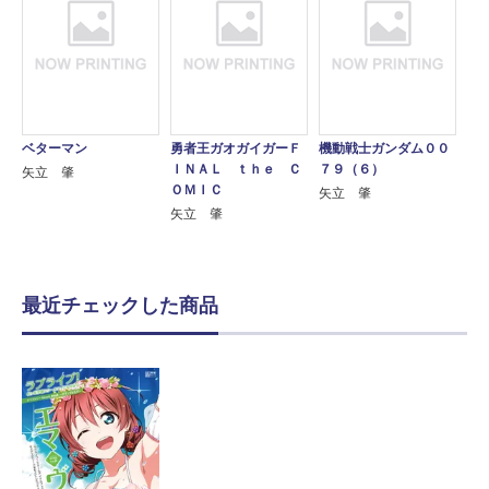
ベターマン
勇者王ガオガイガーＦ
機動戦士ガンダム００
ＩＮＡＬ ｔｈｅ Ｃ
７９（６）
矢立 肇
ＯＭＩＣ
矢立 肇
矢立 肇
最近チェックした商品