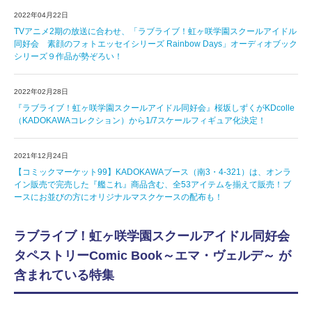
2022年04月22日
TVアニメ2期の放送に合わせ、「ラブライブ！虹ヶ咲学園スクールアイドル
同好会 素顔のフォトエッセイシリーズ Rainbow Days」オーディオブック
シリーズ９作品が勢ぞろい！
2022年02月28日
『ラブライブ！虹ヶ咲学園スクールアイドル同好会』桜坂しずくがKDcolle
（KADOKAWAコレクション）から1/7スケールフィギュア化決定！
2021年12月24日
【コミックマーケット99】KADOKAWAブース（南3・4-321）は、オンラ
イン販売で完売した『艦これ』商品含む、全53アイテムを揃えて販売！ブ
ースにお並びの方にオリジナルマスクケースの配布も！
ラブライブ！虹ヶ咲学園スクールアイドル同好会
タペストリーComic Book～エマ・ヴェルデ～ が
含まれている特集