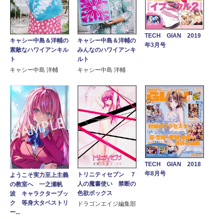
TECH GIAN 2019
キャシー中島＆洋輔の
キャシー中島＆洋輔の
年3月号
素敵なハワイアンキル
みんなのハワイアンキ
ト
ルト
キャシー中島 洋輔
キャシー中島 洋輔
TECH GIAN 2018
年8月号
トリニティセブン ７
ようこそ実力至上主義
人の魔書使い 禁断の
の教室へ 一之瀬帆
色欲ボックス
波 キャラクターブッ
ク 等身大タペストリ
ドラゴンエイジ編集部
ー...