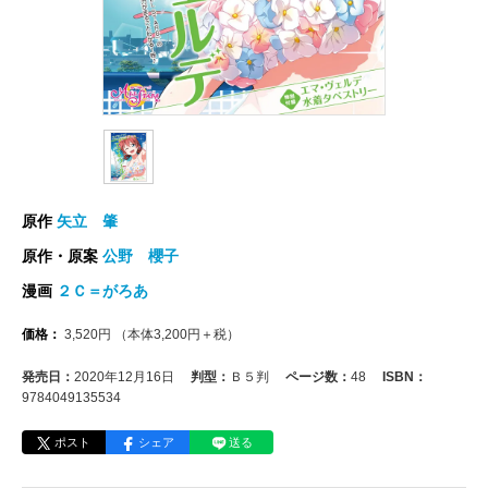
原作
矢立 肇
原作・原案
公野 櫻子
漫画
２Ｃ＝がろあ
価格：
3,520
円
（本体
3,200
円＋税）
発売日：
2020年12月16日
判型：
Ｂ５判
ページ数：
48
ISBN：
9784049135534
ポスト
シェア
送る