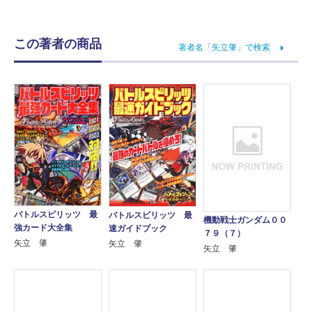
この著者の商品
著者名「矢立肇」で検索
バトルスピリッツ 最
バトルスピリッツ 最
機動戦士ガンダム００
強カード大全集
速ガイドブック
７９（７）
矢立 肇
矢立 肇
矢立 肇