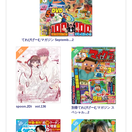
てれびげーむマガジン Septemb…2
2位
3位
spoon.2Di vol.136
別冊てれびげーむマガジン ス
ペシャル…2
4位
5位