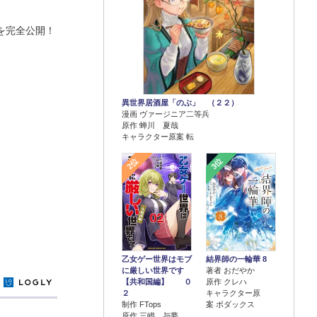
を完全公開！
異世界居酒屋「のぶ」 （２２）
漫画 ヴァージニア二等兵
原作 蝉川 夏哉
キャラクター原案 転
2位
3位
乙女ゲー世界はモブ
結界師の一輪華 8
に厳しい世界です
著者 おだやか
【共和国編】 ０
原作 クレハ
y
２
キャラクター原
制作 FTops
案 ボダックス
原作 三嶋 与夢