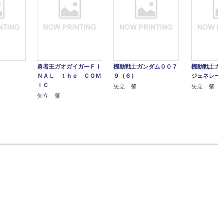
勇者王ガオガイガーＦＩ
機動戦士ガンダム００７
機動戦士
ＮＡＬ ｔｈｅ ＣＯＭ
９（６）
ジェネレ
ＩＣ
矢立 肇
矢立 肇
矢立 肇