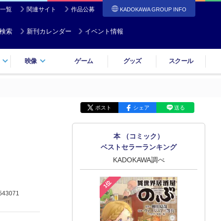
一覧
関連サイト
作品公募
KADOKAWA GROUP INFO
検索
新刊カレンダー
イベント情報
映像
ゲーム
グッズ
スクール
ポスト
シェア
送る
本 （コミック）
ベストセラーランキング
KADOKAWA調べ
1位
543071