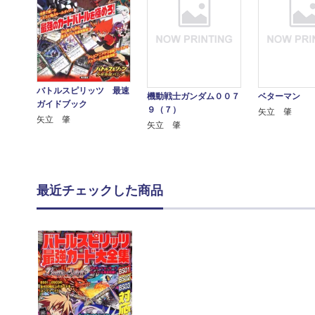
バトルスピリッツ 最速
機動戦士ガンダム００７
ベターマン
ガイドブック
９（７）
矢立 肇
矢立 肇
矢立 肇
最近チェックした商品