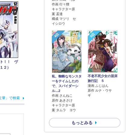
作画 行々狸
キャラクター原
案 孟達
構成 マツリ セ
イシロウ
4位
5位
ト！！ ヴ
１２）
不老不死少女の苗床
私、蜘蛛なモンスタ
旅行記 ５
ーをテイムしたの
漫画 ふじはん
で、スパイダーシ
原作 ルナ・ウサ
ル…2
ギ
作画 さんねこ
立肇」で検索
原作 あきさけ
キャラクター原
案 タムラ ヨウ
もっとみる