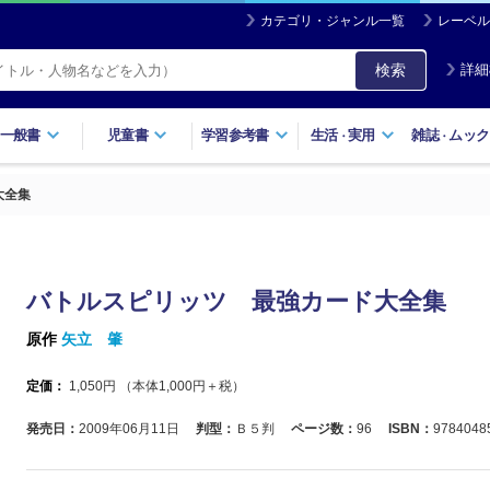
カテゴリ・ジャンル一覧
レーベル
検索
詳細
一般書
児童書
学習参考書
生活
実用
雑誌
ムック
・
・
大全集
バトルスピリッツ 最強カード大全集
原作
矢立 肇
定価：
1,050
円 （本体
1,000
円＋税）
発売日：
2009年06月11日
判型：
Ｂ５判
ページ数：
96
ISBN：
9784048