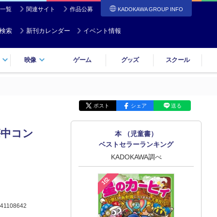
一覧
関連サイト
作品公募
KADOKAWA GROUP INFO
検索
新刊カレンダー
イベント情報
映像
ゲーム
グッズ
スクール
ポスト
シェア
送る
懐中コン
本 （児童書）
ベストセラーランキング
KADOKAWA調べ
1位
41108642