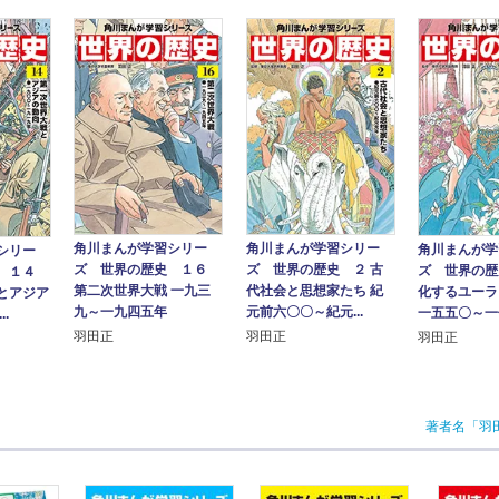
角川まんが学習シリー
角川まんが学習シリー
角川まんが学
シリー
ズ 世界の歴史 １６
ズ 世界の歴史 ２ 古
ズ 世界の歴
 １４
第二次世界大戦 一九三
代社会と思想家たち 紀
化するユーラ
とアジア
九～一九四五年
元前六〇〇～紀元...
一五五〇～一七
.
羽田正
羽田正
羽田正
著者名「羽