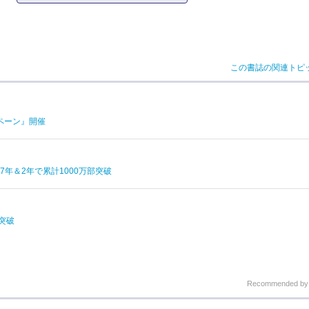
この書誌の関連トピ
ペーン』開催
年＆2年で累計1000万部突破
突破
Recommended b