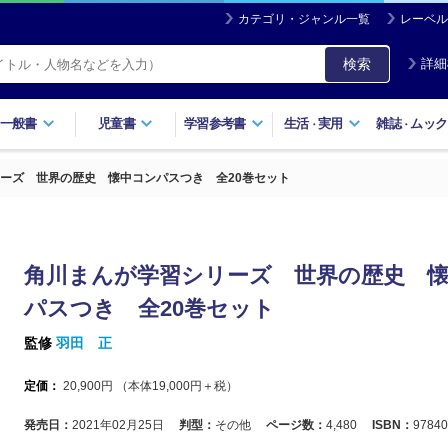
カテゴリ・ジャンル一覧
レーベル
検索
詳細
一般書
児童書
学習参考書
生活
実用
雑誌
ムック
・
・
ーズ 世界の歴史 懐中コンパスつき 全20巻セット
角川まんが学習シリーズ 世界の歴史 
パスつき 全20巻セット
監修
羽田 正
定価：
20,900
円 （本体
19,000
円＋税）
発売日：
2021年02月25日
判型：
その他
ページ数：
4,480
ISBN：
97840