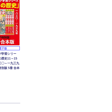
電子版
が学習シリー
歴史11～15
三〇～一九三九
別版 5冊 合本