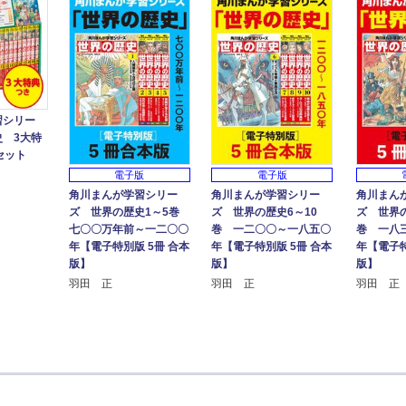
習シリー
 3大特
セット
電子版
電子版
角川まんが学習シリー
角川まんが学習シリー
角川まん
ズ 世界の歴史1～5巻
ズ 世界の歴史6～10
ズ 世界の
七〇〇万年前～一二〇〇
巻 一二〇〇～一八五〇
巻 一八
年【電子特別版 5冊 合本
年【電子特別版 5冊 合本
年【電子特
版】
版】
版】
羽田 正
羽田 正
羽田 正