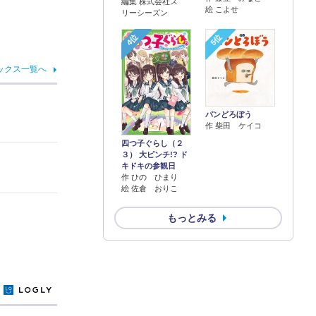
編集 株式会社ス
絵 こよせ
リーシーズン
4位
5位
ックス一覧へ
パンどろぼう
作 柴田 ケイコ
四つ子ぐらし（２
３） 大ピンチ!? ド
キドキの参観日
作 ひの ひまり
絵 佐倉 おりこ
もっとみる
y