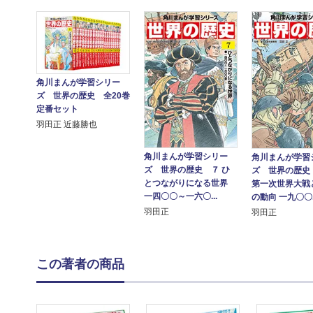
角川まんが学習シリー
ズ 世界の歴史 全20巻
定番セット
羽田正 近藤勝也
角川まんが学習シリー
角川まんが学習
ズ 世界の歴史 ７ ひ
ズ 世界の歴史
とつながりになる世界
第一次世界大戦
一四〇〇～一六〇...
の動向 一九〇〇..
羽田正
羽田正
この著者の商品