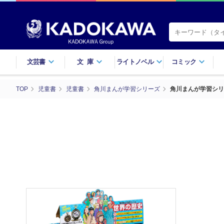
文芸書
文庫
ライトノベル
コミック
TOP
児童書
児童書
角川まんが学習シリーズ
角川まんが学習シリ