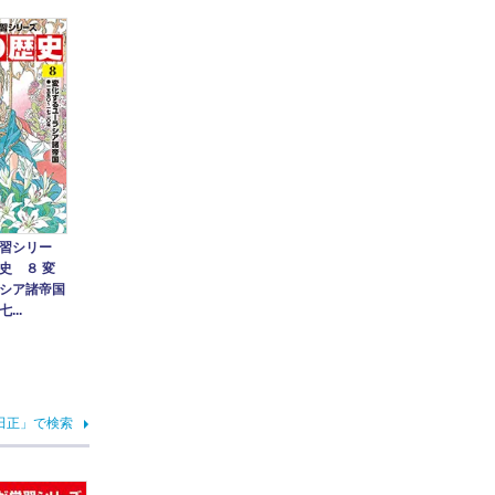
習シリー
史 ８ 変
シア諸帝国
...
田正」で検索