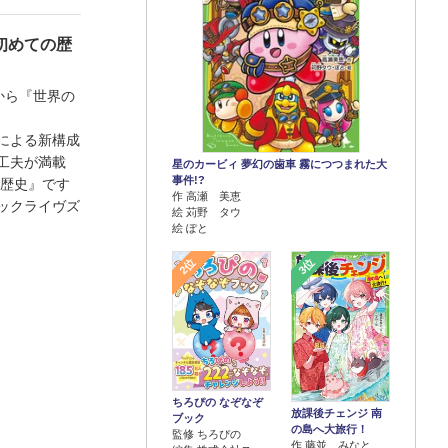
初めての歴
Aから『世界の
による新構成
工夫が満載
星のカービィ 夢幻の歯車 霧につつまれた大
事件!?
の歴史』です
作 高瀬 美恵
ックライヴズ
絵 苅野 タウ
絵 ぽと
2位
3位
ちろぴの なぞなぞ
放課後チェンジ 南
ブック
の島へ大旅行！
監修 ちろぴの
作 藤並 みなと