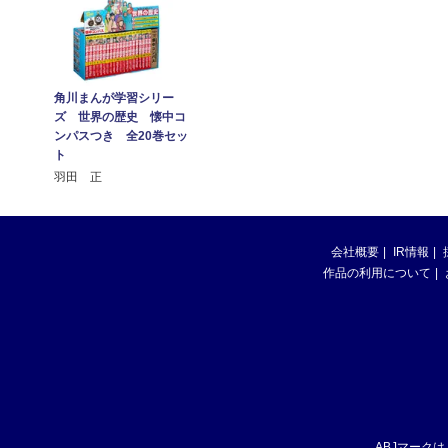
角川まんが学習シリー
ズ 世界の歴史 懐中コ
ンパスつき 全20巻セッ
ト
羽田 正
会社概要
IR情報
作品の利用について
ABJマーク