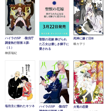
ハイラのSP ‐龍伐庁
死神に嫁ぐ日III
聖獣の花嫁 捧げられ
調査執行部第３課‐
椿カヲリ
た乙女は優しき獅子に
（１）
愛される
榊原瑞紀
塩坊主に惚れたキツネ
ハイラのSP ‐龍伐庁
火竜の恋愛