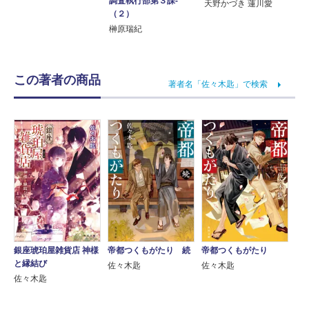
調査執行部第３課‐
天野かづき 蓮川愛
（２）
榊原瑞紀
この著者の商品
著者名「佐々木匙」で検索
銀座琥珀屋雑貨店 神様
帝都つくもがたり 続
帝都つくもがたり
と縁結び
佐々木匙
佐々木匙
佐々木匙