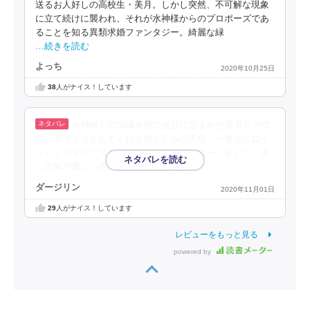
送るお人好しの高校生・美月。しかし突然、不可解な現象
に立て続けに襲われ、それが水神様からのプロポーズであ
ることを知る異類求婚ファンタジー。綺麗な緑
…続きを読む
よっち
2020年10月25日
38
人がナイス！しています
水神様との因縁を持つ血筋に生まれた美月とそば
にいて守ろうとしてくれる幼なじみの天也。一途なヒロイ
ンとミステリアスで人間らしくないヒーロー。そして、少
し古風で優しい雰囲気の作風が好きです♪
ダージリン
2020年11月01日
29
人がナイス！しています
レビューをもっと見る
powered by