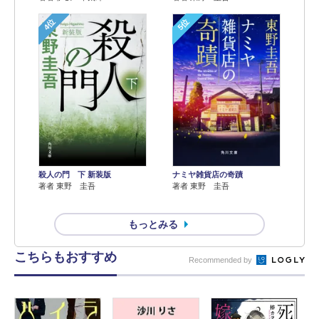
4位
5位
殺人の門 下 新装版
ナミヤ雑貨店の奇蹟
著者 東野 圭吾
著者 東野 圭吾
もっとみる
こちらもおすすめ
Recommended by