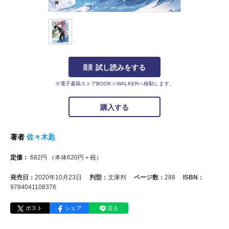
試し読みをする
※電子書籍ストアBOOK☆WALKERへ移動します。
購入する
著者
佐々木匙
定価：
682
円
（本体
620
円＋税）
発売日：
2020年10月23日
判型：
文庫判
ページ数：
288
ISBN：
9784041108376
ポスト
シェア
送る