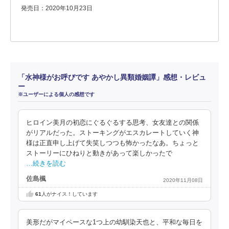
発売日：2020年10月23日
「水神様がお呼びです あやかし異類婚姻譚」感想・レビュ
ー
※ユーザーによる個人の感想です
ヒロイン美月の初恋にぐるぐるする思考、女友達との関係
がリアルだった。ストーキングがエスカレートしていく神
様は正直申し上げて失笑しつつも怖かったなあ。ちょっと
ストーリーにひねりと動きがあって楽しかったで
…続きを読む
佐島楓
2020年11月08日
61
人がナイス！しています
美形だがマイペースな1つ上の幼馴染天也と、平和な毎日を