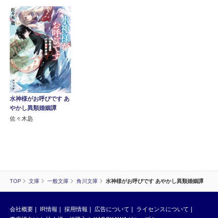
水神様がお呼びです あ
やかし異類婚姻譚
佐々木匙
TOP
文庫
一般文庫
角川文庫
水神様がお呼びです あやかし異類婚姻譚
会社概要
IR情報
採用情報
広告について
ライセンスについて