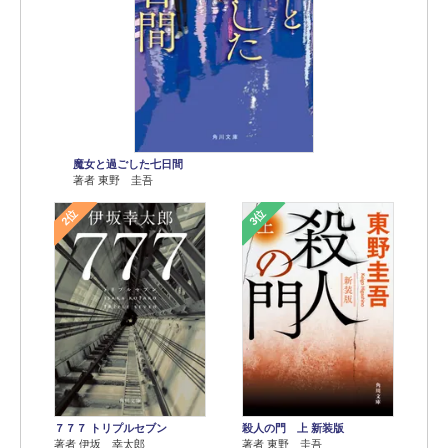
魔女と過ごした七日間
著者 東野 圭吾
2位
3位
７７７ トリプルセブン
殺人の門 上 新装版
著者 伊坂 幸太郎
著者 東野 圭吾