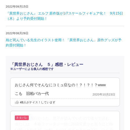
2022年09月15日
『異世界おじさん』 エルフ 原作版が1/7スケールフィギュア化！ 9月15日
（木）より予約受付開始！
2022年08月29日
殆ど死んでいる先生のイラスト使用！ 「異世界おじさん」原作グッズが予
約受付開始！
「異世界おじさん ５」感想・レビュー
※ユーザーによる個人の感想です
おじさん何でそんなにコミュ症なの！？！？！？www
こも 旧柏バカ一代
2020年10月23日
43
人がナイス！しています
面白かった。息子が読んでいたので借りて読む。
出だしは、本格ファンタジー物に路線変更かと思うほど熱
い戦いとなるが、一転、いつものギャグペースに。つんで