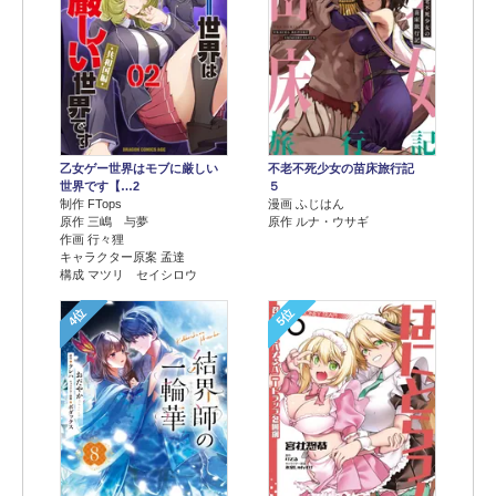
乙女ゲー世界はモブに厳しい
不老不死少女の苗床旅行記
世界です【…2
５
制作 FTops
漫画 ふじはん
原作 三嶋 与夢
原作 ルナ・ウサギ
作画 行々狸
キャラクター原案 孟達
構成 マツリ セイシロウ
4位
5位