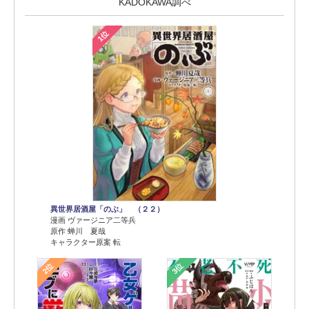
KADOKAWA調べ
1位
異世界居酒屋「のぶ」 （２２）
漫画 ヴァージニア二等兵
原作 蝉川 夏哉
キャラクター原案 転
2位
3位