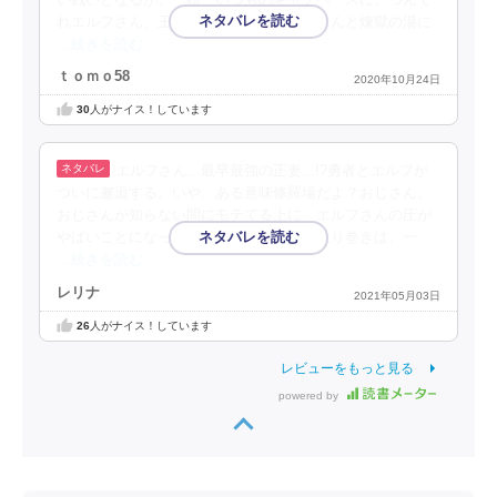
れエルフさん、王女様だったんだ。おじさんと煉獄の湯に
…続きを読む
ｔｏｍｏ58
2020年10月24日
30
人がナイス！しています
エルフさん...最早最強の正妻...!?勇者とエルフが
ついに邂逅する。いや、ある意味修羅場だよ？おじさん。
おじさんが知らない間にモテてる上に、エルフさんの圧が
やばいことになってる。最早おじさんの取り巻きは、一
…続きを読む
レリナ
2021年05月03日
26
人がナイス！しています
レビューをもっと見る
powered by