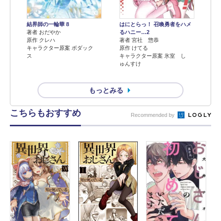
結界師の一輪華 8
はにとらっ！ 召喚勇者をハメ
著者 おだやか
るハニー…2
原作 クレハ
著者 宮社 惣恭
キャラクター原案 ボダック
原作 けてる
ス
キャラクター原案 氷室 し
ゅんすけ
もっとみる
こちらもおすすめ
Recommended by