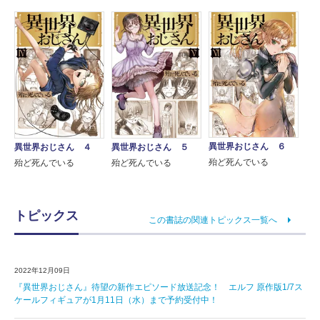
異世界おじさん ６
異世界おじさん ４
異世界おじさん ５
殆ど死んでいる
殆ど死んでいる
殆ど死んでいる
トピックス
この書誌の関連トピックス一覧へ
2022年12月09日
『異世界おじさん』待望の新作エピソード放送記念！ エルフ 原作版1/7ス
ケールフィギュアが1月11日（水）まで予約受付中！