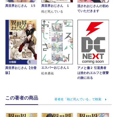
異世界おじさん １
異世界おじさん １5
流されおじさんの初め
ていただきます
殆ど死んでいる
エスパーおじさん１
異世界おじさん【分冊
アメと傷２ 引退勇者
版】
は拾われエルフと復讐
松本勇祐
の旅に出る
この著者の商品
著者名「殆ど死んでいる」で検索