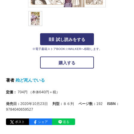
試し読みをする
※電子書籍ストアBOOK☆WALKERへ移動します。
購入する
著者
殆ど死んでいる
定価：
704
円
（本体
640
円＋税）
発売日：
2020年10月23日
判型：
Ｂ６判
ページ数：
192
ISBN：
9784040659527
ポスト
シェア
送る