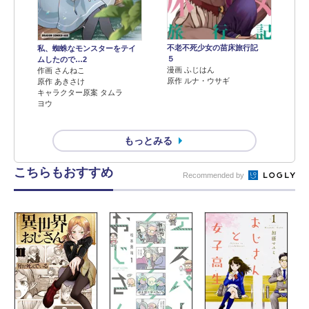
不老不死少女の苗床旅行記
私、蜘蛛なモンスターをテイ
５
ムしたので…2
漫画 ふじはん
作画 さんねこ
原作 ルナ・ウサギ
原作 あきさけ
キャラクター原案 タムラ
ヨウ
もっとみる
こちらもおすすめ
Recommended by