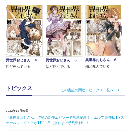
異世界おじさん ６
異世界おじさん ４
異世界おじさん ５
殆ど死んでいる
殆ど死んでいる
殆ど死んでいる
トピックス
この書誌の関連トピックス一覧へ
2022年12月09日
『異世界おじさん』待望の新作エピソード放送記念！ エルフ 原作版1/7ス
ケールフィギュアが1月11日（水）まで予約受付中！