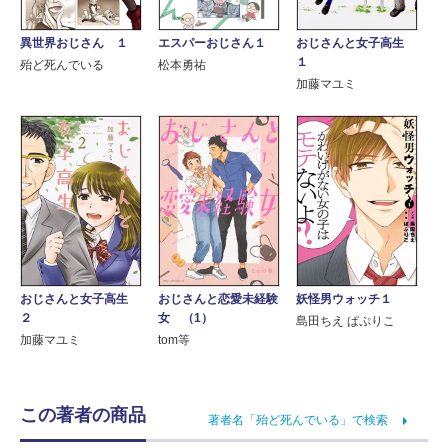
エスパーおじさん１
異世界おじさん １
おじさんと女子高生
１
松本勇祐
殆ど死んでいる
加藤マユミ
おじさんと恋愛未経験
おじさんと女子高生
妖怪男ウォッチ１
女 （1）
２
島田ちえ ぱぷりこ
tom等
加藤マユミ
この著者の商品
著者名「殆ど死んでいる」で検索