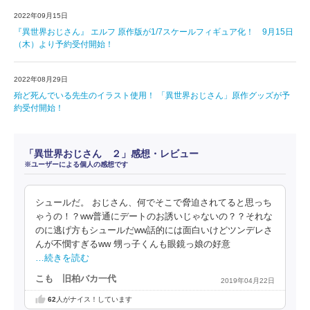
2022年09月15日
『異世界おじさん』 エルフ 原作版が1/7スケールフィギュア化！ 9月15日
（木）より予約受付開始！
2022年08月29日
殆ど死んでいる先生のイラスト使用！ 「異世界おじさん」原作グッズが予
約受付開始！
「異世界おじさん ２」感想・レビュー
※ユーザーによる個人の感想です
シュールだ。 おじさん、何でそこで脅迫されてると思っち
ゃうの！？ww普通にデートのお誘いじゃないの？？それな
のに逃げ方もシュールだww話的には面白いけどツンデレさ
んが不憫すぎるww 甥っ子くんも眼鏡っ娘の好意
…続きを読む
こも 旧柏バカ一代
2019年04月22日
62
人がナイス！しています