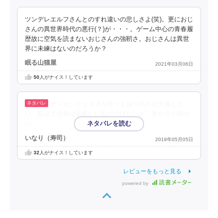
ツンデレエルフさんとのすれ違いの悲しさよ(笑)。更におじ
さんの異世界時代の悪行(？)が・・・。ゲーム中心の青春履
歴故に空気を読まないおじさんの強靭さ。おじさんは異世
界に未練はないのだろうか？
眠る山猫屋
2021年03月06日
50
人がナイス！しています
ナンセンスなネタが次々と繰り出され失速しな
い。筋立て自体は目新しいものではないが、見せ方が面白
い。
いなり（寿司）
2019年05月05日
32
人がナイス！しています
レビューをもっと見る
powered by