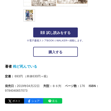
試し読みをする
※電子書籍ストアBOOK☆WALKERへ移動します。
購入する
著者
殆ど死んでいる
定価：
693
円
（本体
630
円＋税）
発売日：
2019年04月22日
判型：
Ｂ６判
ページ数：
176
ISBN：
9784040657073
ポスト
シェア
送る