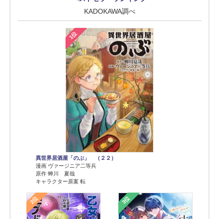
KADOKAWA調べ
1位
異世界居酒屋「のぶ」 （２２）
漫画 ヴァージニア二等兵
原作 蝉川 夏哉
キャラクター原案 転
2位
3位