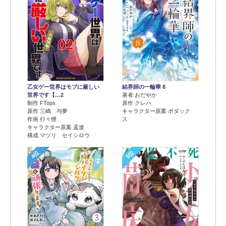
乙女ゲー世界はモブに厳しい
結界師の一輪華 8
世界です【…2
著者 おだやか
制作 FTops
原作 クレハ
原作 三嶋 与夢
キャラクター原案 ボダック
作画 行々狸
ス
キャラクター原案 孟達
構成 マツリ セイシロウ
4位
5位