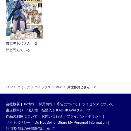
異世界おじさん ２
殆ど死んでいる
TOP
コミック
コミックス
MFC
異世界おじさん ２
会社概要
IR情報
採用情報
広告について
ライセンスについて
書店様向け
法人様一括購入
KADOKAWAグループ
作品の利用について
お問い合わせ
プライバシーポリシー
サイトポリシー
Do Not Sell or Share My Personal Information
利用者情報の外部送信について