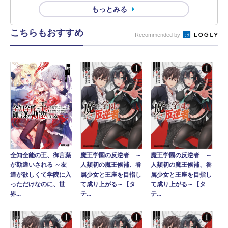
もっとみる
こちらもおすすめ
Recommended by
全知全能の王、御言葉
魔王学園の反逆者 ～
魔王学園の反逆者 ～
が勘違いされる ～友
人類初の魔王候補、眷
人類初の魔王候補、眷
達が欲しくて学院に入
属少女と王座を目指し
属少女と王座を目指し
っただけなのに、世
て成り上がる～【タ
て成り上がる～【タ
界...
テ...
テ...