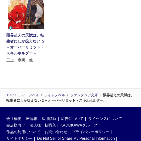
限界超えの天賦は、転
生者にしか扱えない ２
－オーバーリミット・
スキルホルダー－
三上 康明 他
TOP
ライトノベル
ライトノベル
ファンタジア文庫
限界超えの天賦は、
転生者にしか扱えない２－オーバーリミット・スキルホルダー…
会社概要
IR情報
採用情報
広告について
ライセンスについて
書店様向け
法人様一括購入
KADOKAWAグループ
作品の利用について
お問い合わせ
プライバシーポリシー
サイトポリシー
Do Not Sell or Share My Personal Information