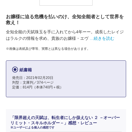
お嬢様に迫る危機を払いのけ、全知全能者として世界を
救え！
全知全能の天賦珠玉を手に入れてから4年ーー。成長したレイジ
はラルクの情報を求め、貴族のお嬢様・エヴ
…続きを読む
※画像は表紙及び帯等、実際とは異なる場合があります。
紙書籍
発売日：2021年02月20日
判型：文庫判／374ページ
定価：814円（本体740円＋税）
「限界超えの天賦は、転生者にしか扱えない ２ －オーバー
リミット・スキルホルダー－」感想・レビュー
※ユーザーによる個人の感想です