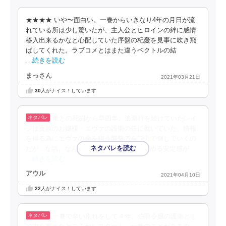
★★★★ いや〜面白い。一巻からいきなり4年の月日が流
れている所は少し驚いたが、主人公とヒロインの絆に感情
移入出来るかなと心配していた序盤の杞憂を見事に吹き飛
ばしてくれた。ラブコメとはまた違うベクトルの結
…続きを読む
まっさん
2021年03月21日
30
人がナイス！しています
竜との死闘から早四年。逃避行を続けていたレイ
ジは貴族のお嬢様・エヴァの護衛の任に就いていた。情報
を得る為にエヴァの命を狙う襲撃者を能力で倒していくの
だが...な話。なんだろうなんか安心して読める安定感が
…続きを読む
アウル
2021年04月10日
22
人がナイス！しています
一巻で辛い別れをして４年。伯爵令嬢の護衛とし