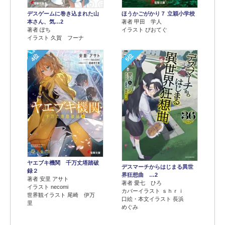
デスゲームに巻き込まれた山
ほうかごがかり７ 立穎小学校
本さん、気…2
著者 甲田 学人
著者 ぽち
イラスト ぴおてぐ
イラスト 久賀 フーナ
4位
5位
ヤエブキ機関 千万丈塔踏破
デスマーチからはじまる異世
録２
界狂想曲 …2
著者 安里 アサト
著者 愛七 ひろ
イラスト necomi
カバーイラスト ｓｈｒｉ
世界観イラスト 尾崎 伊万
口絵・本文イラスト 長浜
里
めぐみ