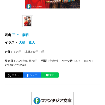
著者
三上 康明
イラスト
大槍 葦人
定価：
814
円
（本体
740
円＋税）
発売日：
2021年02月20日
判型：
文庫判
ページ数：
374
ISBN：
9784040738598
ポスト
シェア
送る