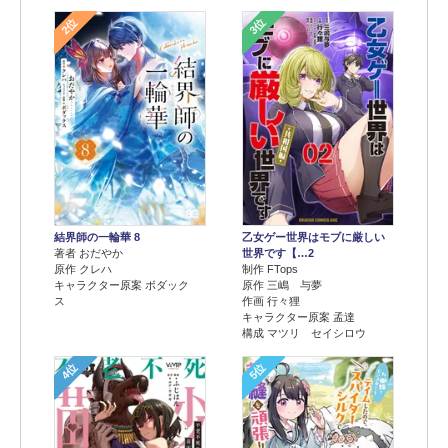
2位
3位
結界師の一輪華 8
乙女ゲー世界はモブに厳しい
著者 おだやか
世界です【…2
原作 クレハ
制作 FTops
キャラクター原案 ボダック
原作 三嶋 与夢
ス
作画 行々狸
キャラクター原案 孟達
構成 マツリ セイシロウ
4位
5位