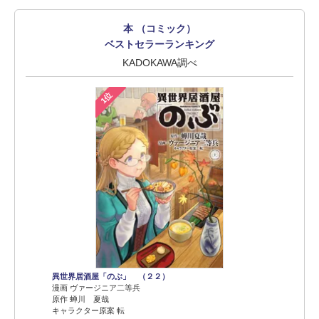
本 （コミック）
ベストセラーランキング
KADOKAWA調べ
1位
異世界居酒屋「のぶ」 （２２）
漫画 ヴァージニア二等兵
原作 蝉川 夏哉
キャラクター原案 転