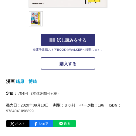
試し読みをする
※電子書籍ストアBOOK☆WALKERへ移動します。
購入する
漫画
緒原 博綺
定価：
704
円
（本体
640
円＋税）
発売日：
2020年09月10日
判型：
Ｂ６判
ページ数：
196
ISBN：
9784041098899
ポスト
シェア
送る