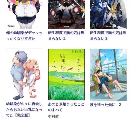
俺の幼馴染がデッッッ
転生程度で胸の穴は埋
転生程度で胸の穴は埋
ッかくなりすぎた
まらない２
まらない３
幼馴染が久々に再会し
あのとき始まったこと
波を辿った先に 2
たらお互い巨乳になっ
のすべて
てた【完全版】
中村航