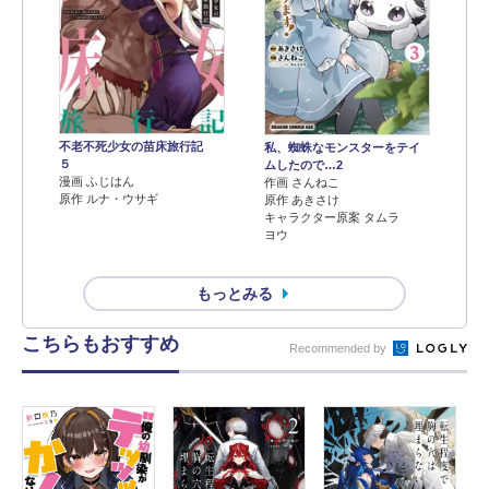
不老不死少女の苗床旅行記
私、蜘蛛なモンスターをテイ
５
ムしたので…2
漫画 ふじはん
作画 さんねこ
原作 ルナ・ウサギ
原作 あきさけ
キャラクター原案 タムラ
ヨウ
もっとみる
こちらもおすすめ
Recommended by