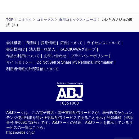
TOP
コミック
コミックス
角川コミックス・エース
カレとカノジョの選
択（１）
会社概要
IR情報
採用情報
広告について
ライセンスについて
書店様向け
法人様一括購入
KADOKAWAグループ
作品の利用について
お問い合わせ
プライバシーポリシー
サイトポリシー
Do Not Sell or Share My Personal Information
利用者情報の外部送信について
ABJマークは、この電子書店・電子書籍配信サービスが、著作権者からコン
テンツ使用許諾を得た正規版配信サービスであることを示す登録商標（登録
番号 第6091713号）です。ABJマークの詳細、ABJマークを掲示しているサ
ービスの一覧はこちら。
https://aebs.or.jp/