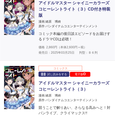
アイドルマスター シャイニーカラーズ
コヒーレントライト（３）CD付き特装
版
漫画 緒原 博綺
原作 バンダイナムコエンターテインメント
コミック本編の後日談エピソードをお届けす
るドラマCDは必聴！
価格
2,860
円（本体
2,600
円＋税）
発売日：2025年03月25日
判型：Ｂ６判
コミックス
試し読みをする
電子版
アイドルマスター シャイニーカラーズ
コヒーレントライト（３）
漫画 緒原 博綺
原作 バンダイナムコエンターテインメント
競うことで解りあい、さらなる高みへと！対
バンライブ、クライマックス!!