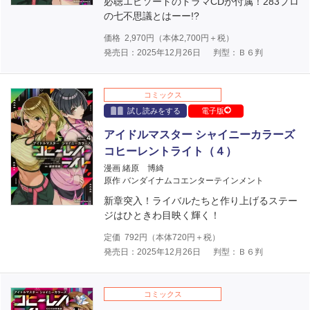
必聴エピソードのドラマCDが付属！283プロ
の七不思議とはーー!?
価格
2,970
円（本体
2,700
円＋税）
発売日：2025年12月26日
判型：Ｂ６判
コミックス
試し読みをする
電子版
アイドルマスター シャイニーカラーズ
コヒーレントライト（４）
漫画 緒原 博綺
原作 バンダイナムコエンターテインメント
新章突入！ライバルたちと作り上げるステー
ジはひときわ目映く輝く！
定価
792
円（本体
720
円＋税）
発売日：2025年12月26日
判型：Ｂ６判
コミックス