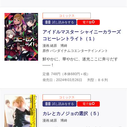
コミックス
試し読みをする
電子版
アイドルマスター シャイニーカラーズ
コヒーレントライト（１）
漫画 緒原 博綺
原作 バンダイナムコエンターテインメント
鮮やかに、華やかに、迷光ここに奔りだす
――！
定価
748
円（本体
680
円＋税）
発売日：2024年03月26日
判型：Ｂ６判
コミックス
試し読みをする
電子版
カレとカノジョの選択（５）
漫画 緒原 博綺