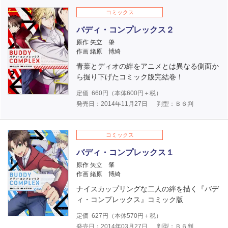
コミックス
バディ・コンプレックス２
原作 矢立 肇
作画 緒原 博綺
青葉とディオの絆をアニメとは異なる側面か
ら掘り下げたコミック版完結巻！
定価
660
円（本体
600
円＋税）
発売日：2014年11月27日
判型：Ｂ６判
コミックス
バディ・コンプレックス１
原作 矢立 肇
作画 緒原 博綺
ナイスカップリングな二人の絆を描く『バデ
ィ・コンプレックス』コミック版
定価
627
円（本体
570
円＋税）
発売日：2014年03月27日
判型：Ｂ６判