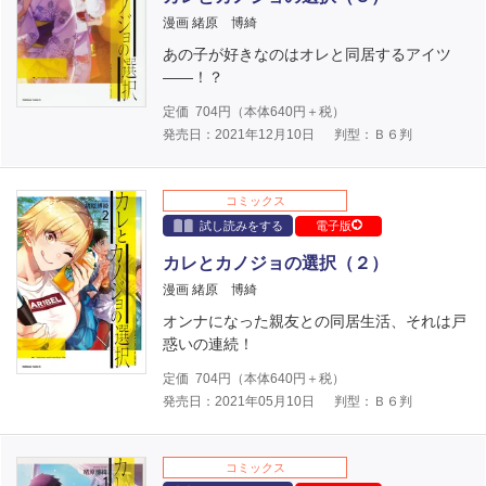
漫画 緒原 博綺
あの子が好きなのはオレと同居するアイツ
――！？
定価
704
円（本体
640
円＋税）
発売日：2021年12月10日
判型：Ｂ６判
コミックス
試し読みをする
電子版
カレとカノジョの選択（２）
漫画 緒原 博綺
オンナになった親友との同居生活、それは戸
惑いの連続！
定価
704
円（本体
640
円＋税）
発売日：2021年05月10日
判型：Ｂ６判
コミックス