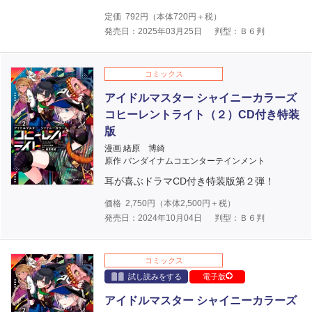
定価
792
円（本体
720
円＋税）
発売日：2025年03月25日
判型：Ｂ６判
コミックス
アイドルマスター シャイニーカラーズ
コヒーレントライト（２）CD付き特装
版
漫画 緒原 博綺
原作 バンダイナムコエンターテインメント
耳が喜ぶドラマCD付き特装版第２弾！
価格
2,750
円（本体
2,500
円＋税）
発売日：2024年10月04日
判型：Ｂ６判
コミックス
試し読みをする
電子版
アイドルマスター シャイニーカラーズ