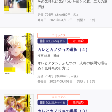
その気持ちに気がついた遥と和真、二人の選
択は――
定価
726
円（本体
660
円＋税）
発売日：2023年03月10日
判型：Ｂ６判
コミックス
試し読みをする
電子版
カレとカノジョの選択（４）
漫画 緒原 博綺
オレとアタシ、ふたつの一人称の狭間で揺ら
めく気持ちの行方は
定価
704
円（本体
640
円＋税）
発売日：2022年09月09日
判型：Ｂ６判
コミックス
試し読みをする
電子版
カレとカノジョの選択（３）