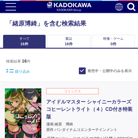
「緒原博綺」を含む検索結果
すべて
書誌
映像・ゲーム
16
件
16
件
0
件
16
検索結果
件
発売中・公開中のみを表示
絞り込み
コミックス
アイドルマスター シャイニーカラーズ
コヒーレントライト（４）CD付き特装
版
漫画 緒原 博綺
原作 バンダイナムコエンターテインメント