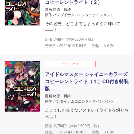
コヒーレントライト（２）
漫画 緒原 博綺
原作 バンダイナムコエンターテインメント
その迷光、どこまでもまっすぐに輝いて
――！
定価
748
円（本体
680
円＋税）
発売日：2024年10月04日
判型：Ｂ６判
コミックス
アイドルマスター シャイニーカラーズ
コヒーレントライト（１）CD付き特装
版
漫画 緒原 博綺
原作 バンダイナムコエンターテインメント
ここでしか会えないストレイライトを録りお
ろし！
価格
2,750
円（本体
2,500
円＋税）
発売日：2024年03月26日
判型：Ｂ６判