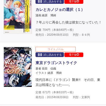
試し読みをする
電子版
カレとカノジョの選択（１）
漫画 緒原 博綺
７年ぶりに再会した彼は彼女になっていた！
定価
704
円（本体
640
円＋税）
発売日：2020年09月10日
判型：Ｂ６判
ライトノベル
試し読みをする
電子版
東京ドラゴンストライク
著者 長田 信織
イラスト 緒原 博綺
現代日本に《ドラゴン》襲来!! その日、東
京は戦場となった――。
定価
671
円（本体
610
円＋税）
発売日：2015年08月08日
判型：文庫判