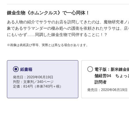
錬金生物《ホムンクルス》で一心同体！
ある人物の紹介でサラサのお店を訪問してきたのは、魔物研究者ノ
象であるサラマンダーの棲み処への護衛を依頼されたサラサは、店
にもいかず……同調した錬金生物で同伴することに！？
※画像は表紙及び帯等、実際とは異なる場合があります。
紙書籍
電子版：新米錬金
舗経営04 ちょっ
発売日：2020年06月19日
判型：文庫判／340ページ
訪問者
定価：814円（本体740円＋税）
発売日：2020年06月19日