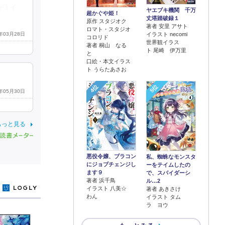
がミイ
ヤエブキ機関 千万
超かぐや姫！
丈塔踏破録１
原作 スタジオク
著者 安里 アサト
ロマト・スタジオ
1年03月28日
イラスト necomi
コロリド
世界観イラス
著者 桐山 なる
ト 尾崎 伊万里
と
口絵・本文イラス
ト うらたあさお
4位
5位
1年05月30日
もっと見る
悪役令嬢、ブラコン
私、蜘蛛なモンスタ
にジョブチェンジし
ーをテイムしたの
ます９
で、スパイダーシ
著者 浜千鳥
ル…2
y
イラスト 八美☆
著者 あきさけ
わん
イラスト タム
ラ ヨウ