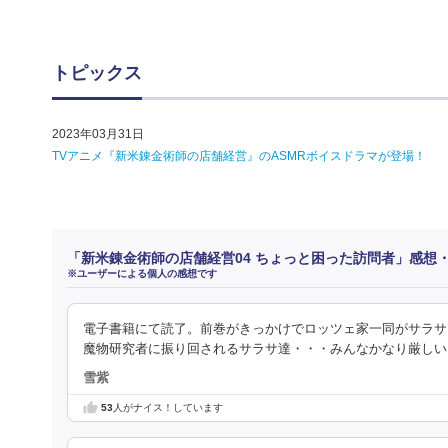
トピックス
2023年03月31日
TVアニメ『新米錬金術師の店舗経営』のASMRボイスドラマが登場！
「新米錬金術師の店舗経営04 ちょっと困った訪問者」感想
※ユーザーによる個人の感想です
電子書籍にて読了。前巻がきっかけでロッツェ家一同がサラサ
魔物研究者に振り回されるサラサ達・・・みんなかなり厳しい
雪紫
53
人がナイス！しています