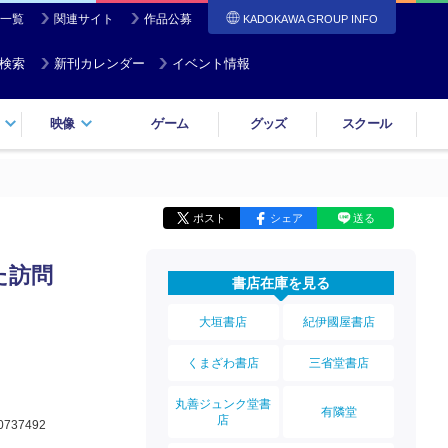
一覧
関連サイト
作品公募
KADOKAWA GROUP INFO
検索
新刊カレンダー
イベント情報
映像
ゲーム
グッズ
スクール
ポスト
シェア
送る
た訪問
書店在庫を見る
大垣書店
紀伊國屋書店
くまざわ書店
三省堂書店
丸善ジュンク堂書
有隣堂
店
0737492