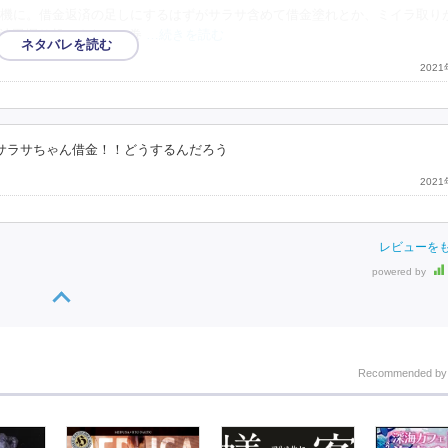
機に。借金返済の足しにするはずがサラサ含めて借金塗れとか、ミイラ取り
油田掘り起こさないと巻
…続きを読む
202
)サラサちゃん借金！！どうするんだろう
202
レビューを
powered by
Recommended b