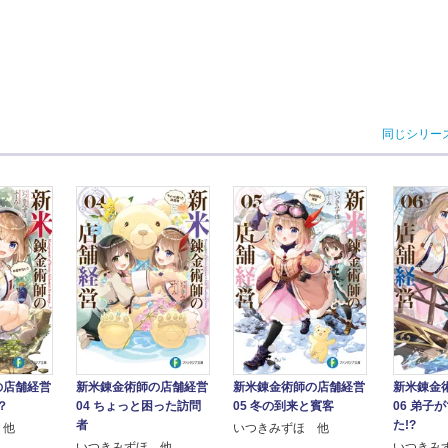
同じシリー
の店舗経営
新米錬金術師の店舗経営
新米錬金術師の店舗経営
新米錬金
？
04 ちょっと困った訪問
05 冬の到来と賓客
06 弟子
者
た!?
 他
いつきみずほ 他
いつきみずほ 他
いつきみ