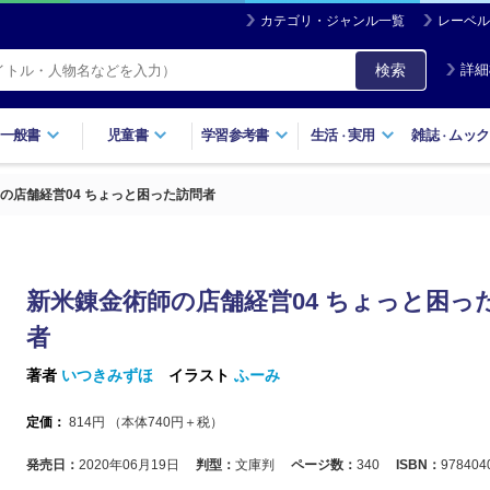
カテゴリ・ジャンル一覧
レーベル
検索
詳細
一般書
児童書
学習参考書
生活
実用
雑誌
ムック
・
・
の店舗経営04 ちょっと困った訪問者
新米錬金術師の店舗経営04 ちょっと困っ
者
著者
いつきみずほ
イラスト
ふーみ
定価：
814
円 （本体
740
円＋税）
発売日：
2020年06月19日
判型：
文庫判
ページ数：
340
ISBN：
978404