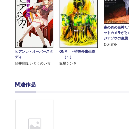
森の奥の巨神た
ットカメラがと
ジアゾウの生態
鈴木直樹
GNM －特殊外来生物
ビアンカ・オーバースタ
－（１）
ディ
飯星シンヤ
筒井康隆 いとうのいぢ
関連作品