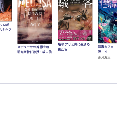
ち ロボ
らえたア
蟻客 アリと共に生きる
深海カフェ 
メデューサの首 微生物
虫たち
哩 ４
研究室特任教授・坂口信
蒼月海里