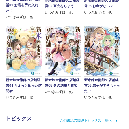
新米錬金術師の店舗経
新米錬金術師の店舗経
営01 お店を手に入れ
営02 商売をしよう
営03 お金がない？
た！
いつきみずほ 他
いつきみずほ 他
いつきみずほ 他
新米錬金術師の店舗経
新米錬金術師の店舗経
新米錬金術師の店舗経
営04 ちょっと困った訪
営05 冬の到来と賓客
営06 弟子ができちゃっ
問者
た!?
いつきみずほ 他
いつきみずほ 他
いつきみずほ 他
トピックス
この書誌の関連トピックス一覧へ