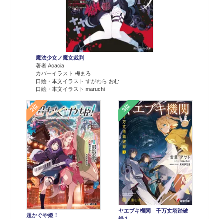
魔法少女ノ魔女裁判
著者 Acacia
カバーイラスト 梅まろ
口絵・本文イラスト すがわら おむ
口絵・本文イラスト maruchi
2位
3位
ヤエブキ機関 千万丈塔踏破
超かぐや姫！
録１