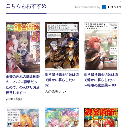
こちらもおすすめ
Recommended by
生き残り錬金術師は街
生き残り錬金術師は街
王都の外れの錬金術師
で静かに暮らしたい
で静かに暮らしたい
６ ～ハズレ職業だっ
02
～輪環の魔法薬～ 03
たので、のんびりお店
のの原兎太 ox
経営します～
yocco 純粋