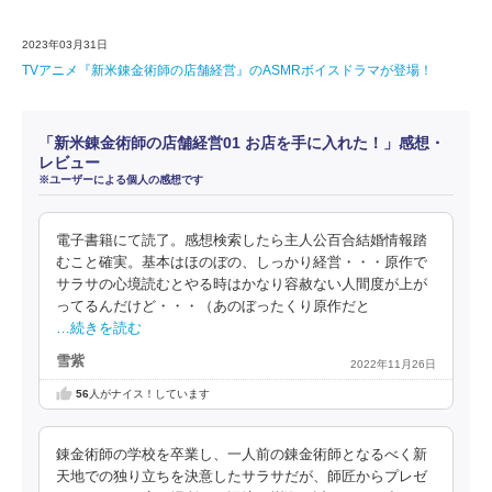
2023年03月31日
TVアニメ『新米錬金術師の店舗経営』のASMRボイスドラマが登場！
「新米錬金術師の店舗経営01 お店を手に入れた！」感想・
レビュー
※ユーザーによる個人の感想です
電子書籍にて読了。感想検索したら主人公百合結婚情報踏
むこと確実。基本はほのぼの、しっかり経営・・・原作で
サラサの心境読むとやる時はかなり容赦ない人間度が上が
ってるんだけど・・・（あのぼったくり原作だと
…続きを読む
雪紫
2022年11月26日
56
人がナイス！しています
錬金術師の学校を卒業し、一人前の錬金術師となるべく新
天地での独り立ちを決意したサラサだが、師匠からプレゼ