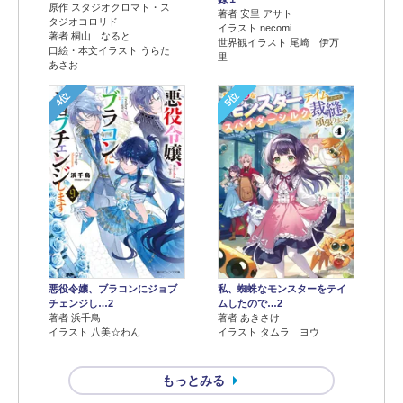
原作 スタジオクロマト・ス
著者 安里 アサト
タジオコロリド
イラスト necomi
著者 桐山 なると
世界観イラスト 尾崎 伊万
口絵・本文イラスト うらた
里
あさお
4位
5位
悪役令嬢、ブラコンにジョブ
私、蜘蛛なモンスターをテイ
チェンジし…2
ムしたので…2
著者 浜千鳥
著者 あきさけ
イラスト 八美☆わん
イラスト タムラ ヨウ
もっとみる