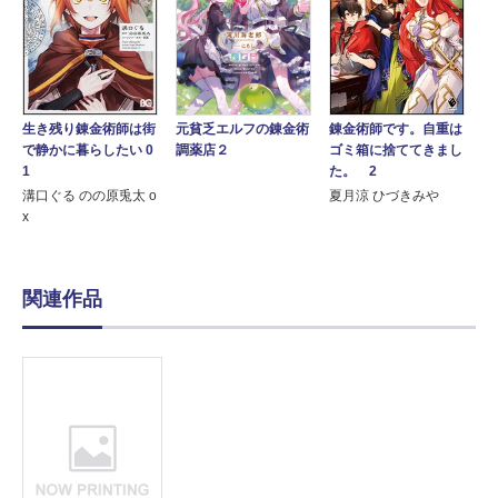
生き残り錬金術師は街
錬金術師です。自重は
元貧乏エルフの錬金術
で静かに暮らしたい 0
ゴミ箱に捨ててきまし
調薬店２
1
た。 2
溝口ぐる のの原兎太 o
夏月涼 ひづきみや
x
関連作品