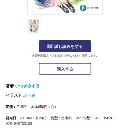
試し読みをする
※電子書籍ストアBOOK☆WALKERへ移動します。
購入する
著者
いつきみずほ
イラスト
ふーみ
定価：
715
円
（本体
650
円＋税）
発売日：
2019年09月20日
判型：
文庫判
ページ数：
340
ISBN：
9784040733159