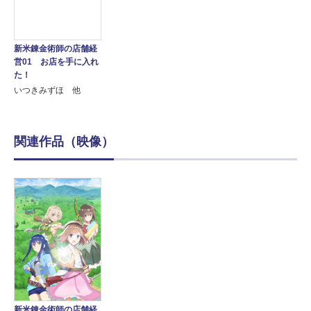
新米錬金術師の店舗経
営01 お店を手に入れ
た！
いつきみずほ 他
関連作品（映像）
新米錬金術師の店舗経