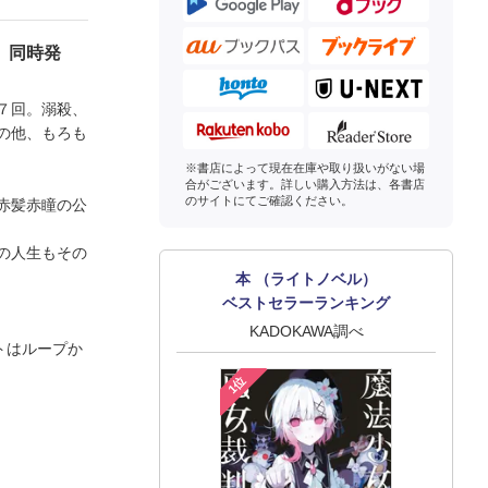
、同時発
７回。溺殺、
の他、もろも
※書店によって現在在庫や取り扱いがない場
合がございます。詳しい購入方法は、各書店
のサイトにてご確認ください。
赤髪赤瞳の公
の人生もその
本 （ライトノベル）
ベストセラーランキング
KADOKAWA調べ
トはループか
1位