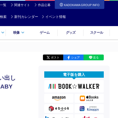
一覧
関連サイト
作品公募
KADOKAWA GROUP INFO
検索
新刊カレンダー
イベント情報
映像
ゲーム
グッズ
スクール
ポスト
シェア
送る
電子版を購入
い出し
ABY