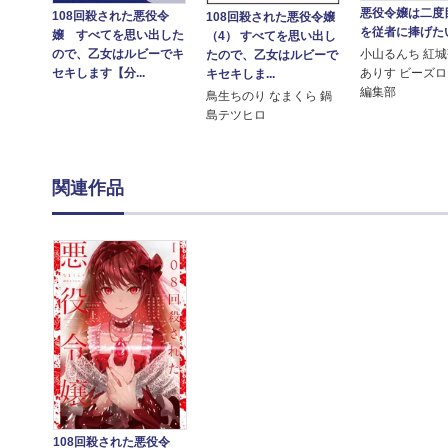
悪役令嬢は二度
108回殺された悪役令
108回殺された悪役令嬢
を従者に捧げたい
嬢 すべてを思い出した
（4） すべてを思い出し
ので、乙女はルビーでキ
小山るんち 紅城
たので、乙女はルビーで
セキします【分...
ありす ビーズ
キセキしま...
編集部
鳥生ちのり なまくら 鍋
島テツヒロ
関連作品
108回殺された悪役令