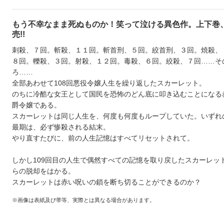
もう不幸なまま死ぬものか！笑って泣ける異色作。上下巻
売!!
刺殺、７回。斬殺、１１回。斬首刑、５回。絞首刑、３回。焼殺、
８回。轢殺、３回。射殺、１２回。毒殺、６回。絞殺、７回……そ
ろ……
全部あわせて108回悪役令嬢人生を繰り返したスカーレット。
のちに冷酷な女王として国民を恐怖のどん底に叩き込むことになる
爵令嬢である。
スカーレットは同じ人生を、何度も何度もループしていた。いずれ
最期は、必ず惨殺される結末。
やり直すたびに、前の人生記憶はすべてリセットされて。
しかし109回目の人生で偶然すべての記憶を取り戻したスカーレッ
らの脱却をはかる。
スカーレットは赤い呪いの鎖を断ち切ることができるのか？
※画像は表紙及び帯等、実際とは異なる場合があります。