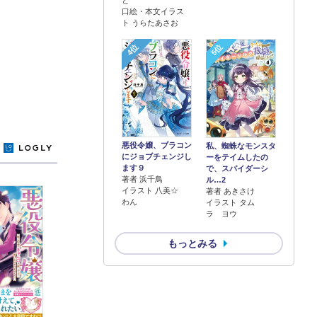
口絵・本文イラス
ト うらたあさお
4位
5位
悪役令嬢、ブラコン
私、蜘蛛なモンスタ
y
にジョブチェンジし
ーをテイムしたの
ます９
で、スパイダーシ
著者 浜千鳥
ル…2
イラスト 八美☆
著者 あきさけ
わん
イラスト タム
ラ ヨウ
もっとみる