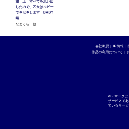
嬢 上 すべてを思い出
したので、乙女はルビー
でキセキします BABY
編
なまくら 他
会社概要
IR情報
作品の利用について
ABJマーク
サービスであ
ているサービ