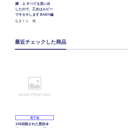
嬢 上 すべてを思い出
したので、乙女はルビー
でキセキします BABY編
なまくら 他
最近チェックした商品
電子版
108回殺された悪役令