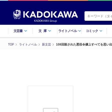
文芸書
文庫
ライトノベル
コミック
TOP
ライトノベル
新文芸
108回殺された悪役令嬢上すべてを思い