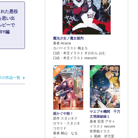
された悪役
を思い出
ルビーで
BY編
魔法少女ノ魔女裁判
著者 Acacia
カバーイラスト 梅まろ
口絵・本文イラスト すがわら おむ
口絵・本文イラスト maruchi
2位
3位
ズの作品一覧
ヤエブキ機関 千万
超かぐや姫！
丈塔踏破録１
原作 スタジオク
著者 安里 アサト
ロマト・スタジオ
イラスト necomi
コロリド
世界観イラス
著者 桐山 なる
ト 尾崎 伊万里
と