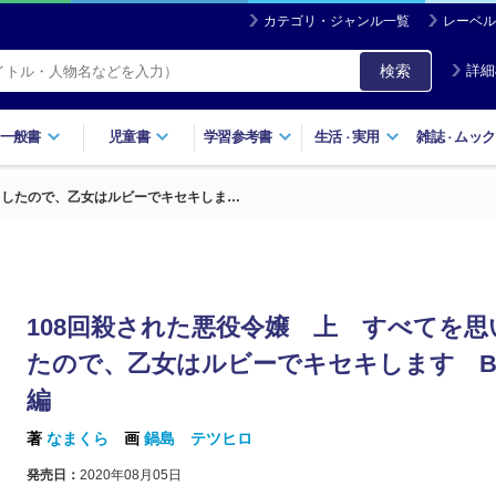
カテゴリ・ジャンル一覧
レーベル
検索
詳細
一般書
児童書
学習参考書
生活
実用
雑誌
ムック
・
・
出したので、乙女はルビーでキセキしま…
108回殺された悪役令嬢 上 すべてを思
たので、乙女はルビーでキセキします B
編
著
なまくら
画
鍋島 テツヒロ
発売日：
2020年08月05日