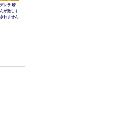
デレラ 騎
んが激しす
きれません